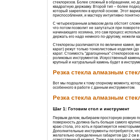
стеклорезов. Более сложный в обращении, но д
квадратную державку. Второй тип – более под
который закреплен в круглой основе. Этот вариа
приспособления, и мастеру интуитивно понятно,
С четырехгранным алмазом дела обстоят сложне
что потом позволит не запутаться при повороте
начинающего хозяина, это сам процесс использо
держать его надо немного по-другому, нежели к
Стеклорезы различаются по величине камня, ви
карат) режут только тонколистовые изделия (до 
карат. Стоимость "драгоценных" стеклорезов на
роликовых инструментов. Искусственный камень 
крупный и натуральный камень будет в инструме
Резка стекла алмазным стек
Вот мы подошли к тому спорному моменту, котор
особенного в работе с данным инструментом.
Резка стекла алмазным стек
Шаг 1: Готовим стол и инструмент
Первым делом, выбираем просторную ровную пов
поверхность должна быть больше самого крупног
краю стола, это хоть и практикуется некоторыми
Дополнительные инструменты потребуются, чтоб
желательно определенных габаритов (до 2 см в 
ответственный момент. Также для разметки нужн