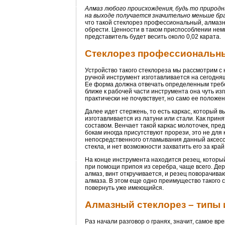
Алмаз любого происхождения, будь то природн
на выходе получается значительно меньше бр
что такой стеклорез профессиональный, алмазн
обрести. Ценности в таком приспособлении немн
представитель будет весить около 0,02 карата.
Стеклорез профессиональны
Устройство такого стеклореза мы рассмотрим с
ручной инструмент изготавливается на сегодняшн
Ее форма должна отвечать определенным требо
ближе к рабочей части инструмента она чуть из
практически не почувствует, но само ее положен
Далее идет стержень, то есть каркас, который 
изготавливается из латуни или стали. Как при
составом. Венчает такой каркас молоточек, пред
бокам иногда присутствуют прорези, это не для
непосредственного отламывания данный аксесс
стекла, и нет возможности захватить его за край
На конце инструмента находится резец, который
при помощи припоя из серебра, чаще всего. Держ
алмаз, винт откручивается, и резец поворачива
алмаза. В этом еще одно преимущество такого ст
повернуть уже имеющийся.
Алмазный стеклорез – типы 
Раз начали разговор о гранях, значит, самое вр