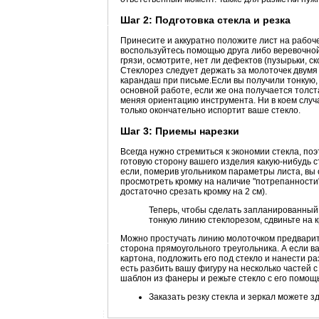
Шаг 2: Подготовка стекла и резка
Принесите и аккуратно положите лист на рабоче
воспользуйтесь помощью друга либо веревочной
грязи, осмотрите, нет ли дефектов (пузырьки, с
Стеклорез следует держать за молоточек двумя
карандаш при письме.Если вы получили тонкую,
основной работе, если же она получается толст
меняя ориентацию инструмента. Ни в коем случа
только окончательно испортит ваше стекло.
Шаг 3: Приемы нарезки
Всегда нужно стремиться к экономии стекла, по
готовую сторону вашего изделия какую-нибудь 
если, померив угольником параметры листа, вы 
просмотреть кромку на наличие "потрепанности"
достаточно срезать кромку на 2 см).
Теперь, чтобы сделать запланированный 
тонкую линию стеклорезом, сдвиньте на к
Можно простучать линию молоточком предварит
сторона прямоугольного треугольника. А если в
картона, подложить его под стекло и нанести р
есть разбить вашу фигуру на несколько частей с
шаблон из фанеры и режьте стекло с его помощь
Заказать резку стекла и зеркал можете з