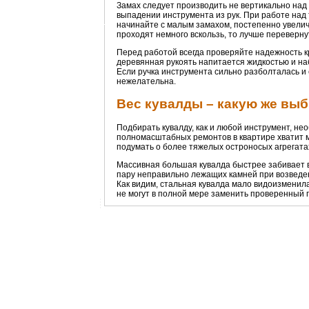
Замах следует производить не вертикально над 
выпадении инструмента из рук. При работе над 
начинайте с малым замахом, постепенно увеличи
проходят немного вскользь, то лучше переверну
Перед работой всегда проверяйте надежность кр
деревянная рукоять напитается жидкостью и на
Если ручка инструмента сильно разболталась и 
нежелательна.
Вес кувалды – какую же вы
Подбирать кувалду, как и любой инструмент, не
полномасштабных ремонтов в квартире хватит мо
подумать о более тяжелых остроносых агрегатах
Массивная большая кувалда быстрее забивает 
пару неправильно лежащих камней при возведе
Как видим, стальная кувалда мало видоизменил
не могут в полной мере заменить проверенный 