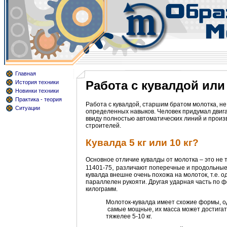
Главная
Работа с кувалдой или
История техники
Новинки техники
Практика - теория
Работа с кувалдой, старшим братом молотка, н
Ситуации
определенных навыков. Человек придумал двигат
ввиду полностью автоматических линий и произ
строителей.
Кувалда 5 кг или 10 кг?
Основное отличие кувалды от молотка – это не 
,
11401-75
различают поперечные и продольные 
кувалда внешне очень похожа на молоток, т.е. о
параллелен рукояти. Другая ударная часть по ф
килограмм.
Молоток-кувалда имеет схожие формы, од
самые мощные, их масса может достигать
тяжелее 5-10 кг.