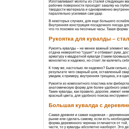
Изготавливают молоты из сталей следующих маро
рабочие поверхности проходят закалку на глуб
твердости материала и одновременно внутренней
параллельно усиливая сам удар.
В некоторых случаях, для еще большего ослабл
Внутренняя конструкция посадочного гнезда для 
что-то похожее на песочные часы. Такая форма
Рукоятка для кувалды – ста
Рукоять кувалды – не менее важный элемент мо
отдача невероятно "сушит" и отбивает руки, д
арматуру к квадратной кувалде (таким промышл
монолитно и надежно, но стоит ли калечить себ
К тому же, настолько ли надежно? Бьем сильно,
результате чего сварный шов, оставленный свар
увидим, к примеру, внутренняя трещина, и в од
Рукояти из композитного пластика или фиберг
анатомическую форму для более удобного ухват
Такие кувалды, как правило, дорогие, имеют н
красный цвета, для удобного поиска инструмент
Большая кувалда с деревян
Самая древняя и самая надежная – деревянная 
рынке или сделать самому, если есть необходим
форма деревянного черенка отличается от той, 
части, то у кувалды абсолютно наоборот. Это де