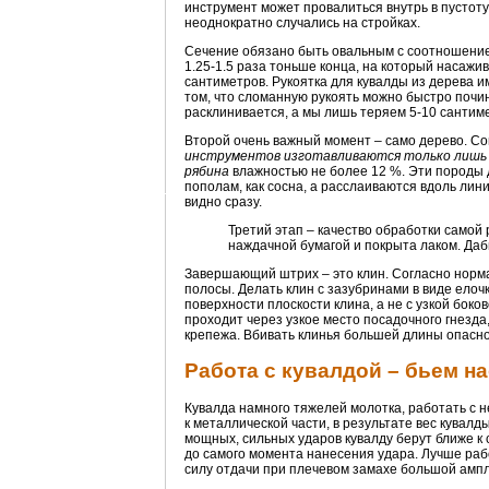
инструмент может провалиться внутрь в пустоту,
неоднократно случались на стройках.
Сечение обязано быть овальным с соотношением
1.25-1.5 раза тоньше конца, на который насажи
сантиметров. Рукоятка для кувалды из дерева
том, что сломанную рукоять можно быстро почин
расклинивается, а мы лишь теряем 5-10 сантим
Второй очень важный момент – само дерево. С
инструментов изготавливаются только лишь из 
рябина
влажностью не более 12 %. Эти породы 
пополам, как сосна, а расслаиваются вдоль лини
видно сразу.
Третий этап – качество обработки самой 
наждачной бумагой и покрыта лаком. Дабы
Завершающий штрих – это клин. Согласно норма
полосы. Делать клин с зазубринами в виде елочк
поверхности плоскости клина, а не с узкой боко
проходит через узкое место посадочного гнезда
крепежа. Вбивать клинья большей длины опасно
Работа с кувалдой – бьем н
Кувалда намного тяжелей молотка, работать с 
к металлической части, в результате вес кувалд
мощных, сильных ударов кувалду берут ближе к 
до самого момента нанесения удара. Лучше раб
силу отдачи при плечевом замахе большой амп