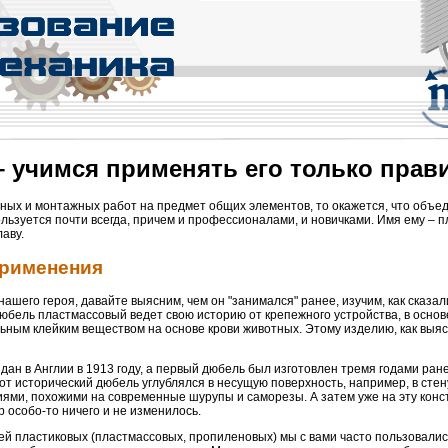
 учимся применять его только прав
ных и монтажных работ на предмет общих элементов, то окажется, что объе
льзуется почти всегда, причем и профессионалами, и новичками. Имя ему – 
лаву.
применения
ашего героя, давайте выясним, чем он "занимался" ранее, изучим, как сказал
 дюбель пластмассовый ведет свою историю от крепежного устройства, в основ
ьным клейким веществом на основе крови животных. Этому изделию, как выя
дан в Англии в 1913 году, а первый дюбель был изготовлен тремя годами ран
тот исторический дюбель углублялся в несущую поверхность, например, в стен
ями, похожими на современные шурупы и саморезы. А затем уже на эту конс
р особо-то ничего и не изменилось.
лей пластиковых (пластмассовых, пропиленовых) мы с вами часто пользовалис