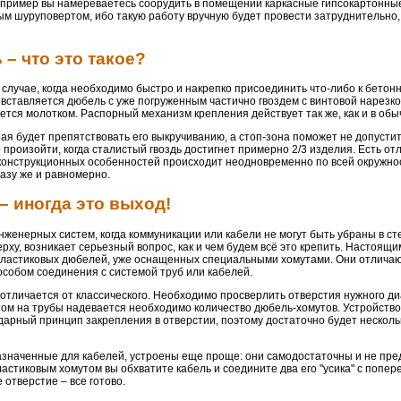
апример вы намереваетесь соорудить в помещении каркасные гипсокартонны
ым шуруповертом, ибо такую работу вручную будет провести затруднительно,
– что это такое?
случае, когда необходимо быстро и накрепко присоединить что-либо к бетон
 вставляется дюбель с уже погруженным частично гвоздем с винтовой нарезк
тся молотком. Распорный механизм крепления действует так же, как и в обы
ая будет препятствовать его выкручиванию, а стоп-зона поможет не допусти
роизойти, когда сталистый гвоздь достигнет примерно 2/3 изделия. Есть отл
конструкционных особенностей происходит неодновременно по всей окружнос
азу же и равномерно.
 иногда это выход!
енерных систем, когда коммуникации или кабели не могут быть убраны в ст
рху, возникает серьезный вопрос, как и чем будем всё это крепить. Настоящ
пластиковых дюбелей, уже оснащенных специальными хомутами. Они отлича
особом соединения с системой труб или кабелей.
 отличается от классического. Необходимо просверлить отверстия нужного д
ом на трубы надевается необходимо количество дюбель-хомутов. Устройство
дарный принцип закрепления в отверстии, поэтому достаточно будет несколь
азначенные для кабелей, устроены еще проще: они самодостаточны и не пр
ластиковым хомутом вы обхватите кабель и соедините два его "усика" с попе
 отверстие – все готово.