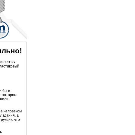
ильно!
диняет их
пластиковый
и бы в
е которого
снили
ее человеком
у здания, а
трукцию что-
ь