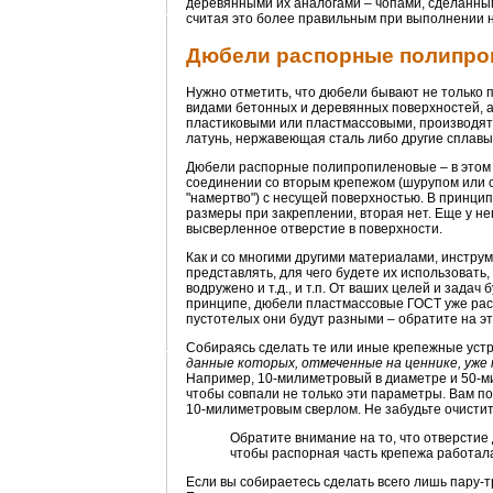
деревянными их аналогами – чопами, сделанным
считая это более правильным при выполнении не
Дюбели распорные полипроп
Нужно отметить, что дюбели бывают не только 
видами бетонных и деревянных поверхностей, а 
пластиковыми или пластмассовыми, производят 
латунь, нержавеющая сталь либо другие сплавы
Дюбели распорные полипропиленовые – в этом н
соединении со вторым крепежом (шурупом или с
"намертво") с несущей поверхностью. В принцип
размеры при закреплении, вторая нет. Еще у н
высверленное отверстие в поверхности.
Как и со многими другими материалами, инстру
представлять, для чего будете их использовать,
водружено и т.д., и т.п. От ваших целей и зада
принципе, дюбели пластмассовые ГОСТ уже рас
пустотелых они будут разными – обратите на э
Собираясь сделать те или иные крепежные уст
данные которых, отмеченные на ценнике, уж
Например, 10-милиметровый в диаметре и 50-ми
чтобы совпали не только эти параметры. Вам по
10-милиметровым сверлом. Не забудьте очистить
Обратите внимание на то, что отверстие 
чтобы распорная часть крепежа работала
Если вы собираетесь сделать всего лишь пару-т