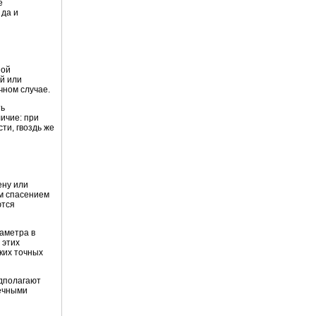
е
 да и
ной
ой или
чном случае.
ть
ичие: при
ти, гвоздь же
ену или
им спасением
ются
иаметра в
 этих
ких точных
едполагают
речными