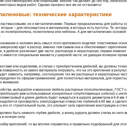
и собственноручно или покупными. Многие так делают до сих пор, небезосн
которых видов работ. Однако прогресс все же не остановить!
иленовые: технические характеристики
пластмассовыми, но и металлическими. Первые предназначены для работы с
вторые – для гипсокартона и материалов, в которых есть пустоты. Те, котор
из полипропилена, полиэтилена или нейлона. А для металлических основой
.
азвании и заложен весь смысл этого крепежного изделия: пластиковая осно
аморезом) идет в распор, именно тем самым она и обеспечивает скрепление
е, в дюбеле различают две части: распорную и нераспорную, первая изменит
его имеется специальная манжета у широкой части, не дающая излишне прова
ментами или изделиями, в случае с приобретением дюбелей, вы должны точно
 в поверхность из какого материала погружать, что на это крепление в резуль
ч будет зависеть, например, соотношение тех же распорных и нераспорных част
пределил по сферам применения: для полнотелых материалов, для пористы
то внимание.
ройства,
выбирайте в магазине дюбели распорные полиэтиленовые, ГОСТ и
е предпишут вам использование конкретных сопутствующих изделий и инс
лиметровый в длине дюбель будет нуждаться в шурупе диаметром в 6-8 мм. 
надобится просверлить электродрелью отверстие глубиной в 60 мм, а сделат
 его от строительной пыли, это улучшит силу скрепления конструкции и стен
должно быть немного глубже дюбеля, а конец шурупа должен слегка из него в
 в полную силу.
ройку креплений, то вы вполне справитесь и правильно подобранной для этог