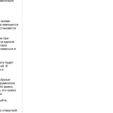
овательно
о всеми
ые именуются
 становится
ва при
 (в идеале
 свои
ливаться в
тате будет
ей. В
х и
 другие
трументов
.
Но важно,
ь это нужно
ы.
ыйти,
о отверткой.