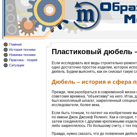
Главная
Пластиковый дюбель –
История техники
Новинки техники
Практика - теория
Если исследовать все виды строительно-ремонт
Ситуации
одно достаточно простое изделие, которое испо
дюбель. Будем выяснять, как он снискал такую с
Дюбель – история и сфера 
Прежде, чем разобраться в современной жизни н
советские времена, "объективку" на него. Итак,
был конопляный шпагат, закрепленный специал
исследователи, более века.
Если быть точным, то патент на изобретение вы
по имени Джон Джозеф Ролингс. Как и сегодня, 
затем соединялся с другими крепежными издели
либо закреплялось. По большому счету, с тех по
Правда, нужно сказать, что до появления дюбе