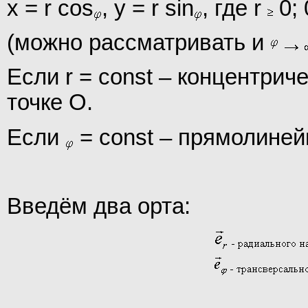
x = r cos
, y = r sin
, где r
0;
(можно рассматривать и
Если r = const – концентрич
точке О.
Если
= const – прямолиней
Введём два орта: