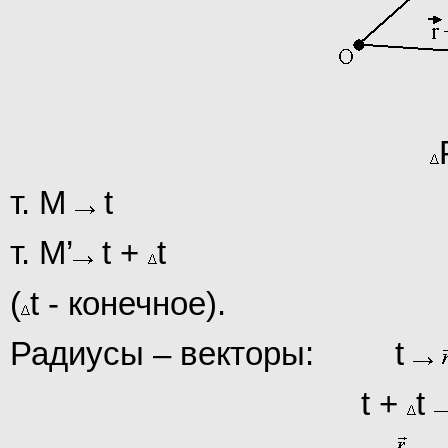
т. М
t
т. М’
t +
t
(
t - конечное).
Радиусы – векторы: t
t +
t