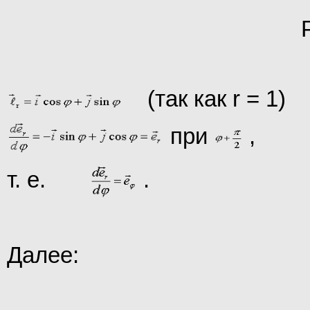
(так как r = 1)
при
,
т. е.
.
Далее: