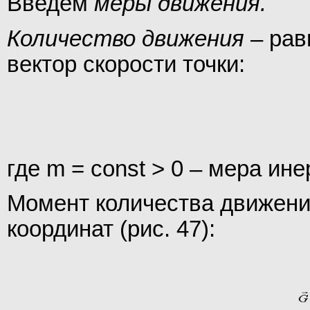
Введём
меры движения.
Количество движения
– рав
вектор скорости точки:
где m = const > 0 – мера ин
Момент количества движени
координат (рис. 47):