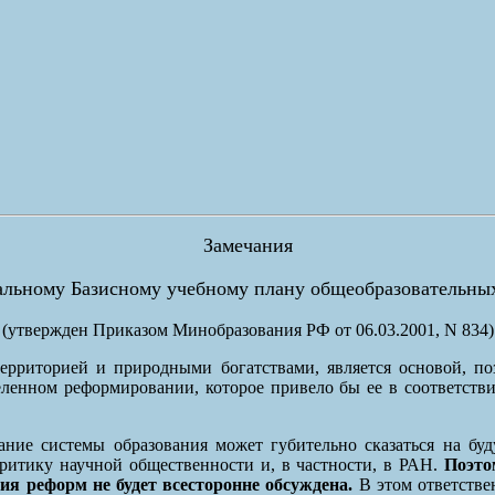
Замечания
альному Базисному учебному плану общеобразовательны
(утвержден Приказом Минобразования РФ от 06.03.2001, N 834)
 территорией и природными богатствами, является основой, п
деленном реформировании, которое привело бы ее в соответств
ние системы образования может губительно сказаться на бу
критику научной общественности и, в частности, в РАН.
Поэто
ия реформ не будет всесторонне обсуждена.
В этом ответстве