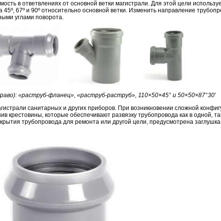
ость в ответвлениях от основной ветки магистрали. Для этой цели использу
 45º, 67º и 90º относительно основной ветки. Изменить направление трубоп
ными углами поворота.
раво): «раструб-фланец», «раструб-раструб», 110×50×45° и 50×50×87°30′
гистрали санитарных и других приборов. При возникновении сложной конфиг
в крестовины, которые обеспечивают развязку трубопровода как в одной, так
рекрытия трубопровода для ремонта или другой цели, предусмотрена заглушка