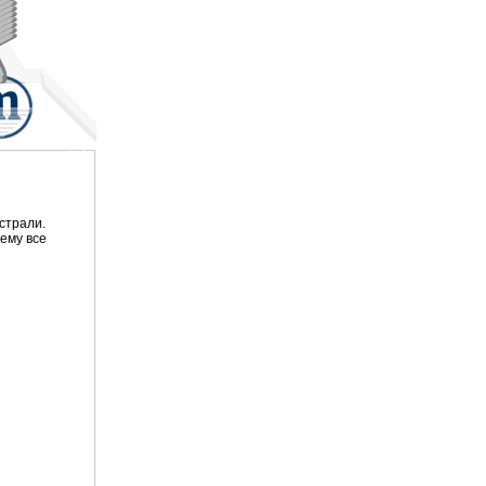
страли.
ему все