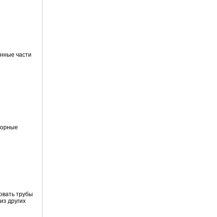
онные части
порные
овать трубы
из других