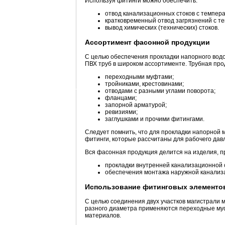
Используя фитинги можно обеспечить:
отвод канализационных стоков с темпера
кратковременный отвод загрязнений с те
вывод химических (технических) стоков.
Ассортимент фасонной продукции
С целью обеспечения прокладки напорного вод
ПВХ труб в широком ассортименте. Трубная про
переходными муфтами;
тройниками, крестовинами;
отводами с разными углами поворота;
фланцами;
запорной арматурой;
ревизиями;
заглушками и прочими фитингами.
Следует помнить, что для прокладки напорной
фитинги, которые рассчитаны для рабочего дав
Вся фасонная продукция делится на изделия, 
прокладки внутренней канализационной 
обеспечения монтажа наружной канализ
Использование фитинговых элементо
С целью соединения двух участков магистрали 
разного диаметра применяются переходные муф
материалов.