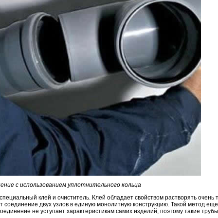
ение с использованием уплотнительного кольца
специальный клей и очиститель. Клей обладает свойством растворять очень 
т соединение двух узлов в единую монолитную конструкцию. Такой метод ещ
соединение не уступает характеристикам самих изделий, поэтому такие труб