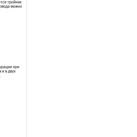
ется тройник
ровода можно
урации при
 и в двух
.