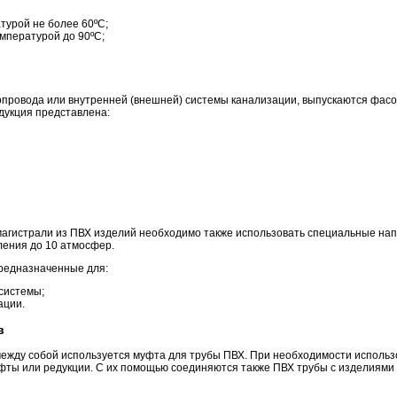
турой не более 60ºС;
мпературой до 90ºС;
опровода или внутренней (внешней) системы канализации, выпускаются фас
дукция представлена:
 магистрали из ПВХ изделий необходимо также использовать специальные на
ления до 10 атмосфер.
предназначенные для:
системы;
ации.
в
между собой используется муфта для трубы ПВХ. При необходимости использ
ты или редукции. С их помощью соединяются также ПВХ трубы с изделиями 