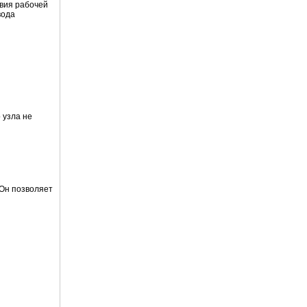
вия рабочей
вода
 узла не
Он позволяет