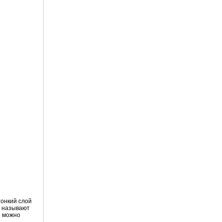
тонкий слой
е называют
ы можно