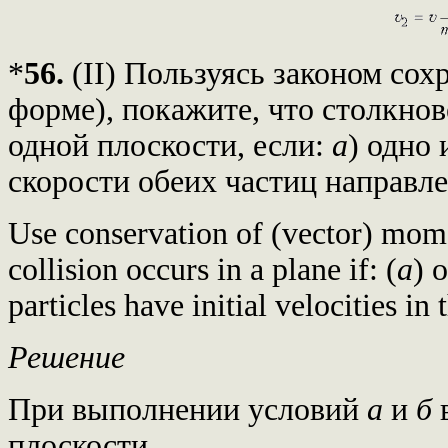
*
56.
(II) Пользуясь законом сох
форме), покажите, что столкно
одной плоскости, если:
а
) одно 
скорости обеих частиц направл
Use conservation of (vector) mom
collision occurs in a plane if: (
a
) o
particles have initial velocities in
Решение
При выполнении условий
а
и
б
в
плоскости.