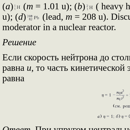
(
a
)
(
m
= 1.01 u); (
b
)
( heavy 
u); (
d
)
(lead,
m
= 208 u). Discus
moderator in a nuclear reactor.
Решение
Если скорость нейтрона до сто
равна
u
, то часть кинетической 
равна
Ответ.
При упругом центральн