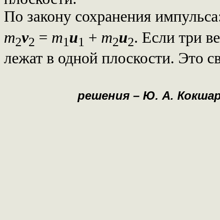
По закону сохранения импульса
m
v
=
m
u
+
m
u
. Если три в
2
2
1
1
2
2
лежат в одной плоскости. Это с
решения – Ю. А. Кокшар