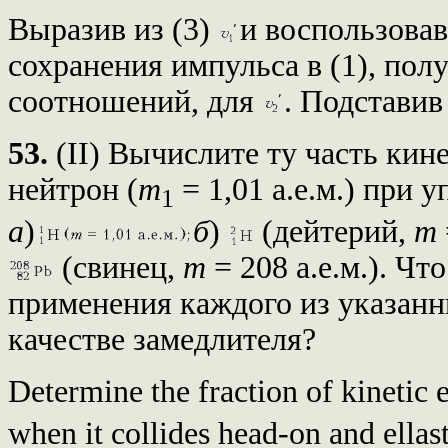
Выразив из (3)
и воспользова
сохранения импульса в (1), пол
соотношений, для
. Подставив
53.
(II) Вычислите ту часть кин
нейтрон (
m
= 1,01 а.е.м.) при 
1
а
)
б
)
(дейтерий,
m
(свинец,
m
= 208 а.е.м.). Ч
применения каждого из указанн
качестве замедлителя?
Determine the fraction of kinetic 
when it collides head-on and ellast