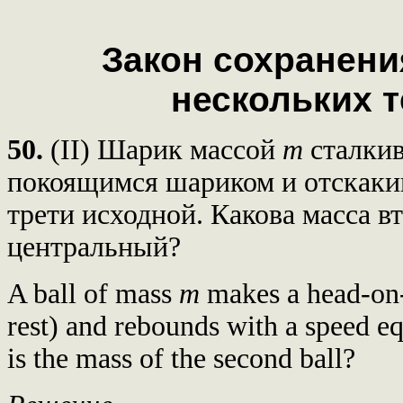
Закон сохранени
нескольких т
50.
(II) Шарик массой
m
сталкив
покоящимся шариком и отскакив
трети исходной. Какова масса в
центральный?
A ball of mass
m
makes a head-on-e
rest) and rebounds with a speed eq
is the mass of the second ball?