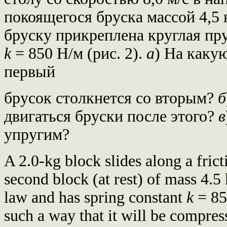
покоящегося бруска массой 4,5 
бруску прикреплена круглая п
k
= 850 Н/м (рис. 2).
а
) На каку
первый
брусок столкнется со вторым?
б
двигаться бруски после этого?
в
упругим?
A 2.0-kg block slides along a frict
second block (at rest) of mass 4.5
law and has spring constant
k
= 850
such a way that it will be compre