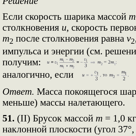
Решение
Если скорость шарика массой
m
столкновения
u
, скорость перв
m
после столкновения равна
v
2
2
импульса и энергии (см. решени
получим:
аналогично, если
Ответ.
Масса покоящегося шари
меньше) массы налетающего.
51.
(II) Брусок массой
m
= 1,0 к
наклонной плоскости (угол 37°, 