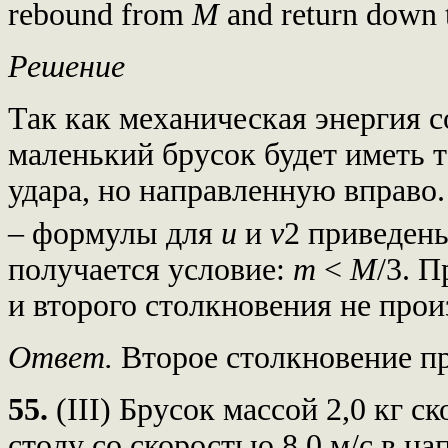
rebound from
M
and return down t
Решение
Так как механическая энергия с
маленький брусок будет иметь т
удара, но направленную вправо. 
– формулы для
u
и
v
2 приведены
получается условие:
m
<
M
/3. 
и второго столкновения не прои
Ответ.
Второе столкновение п
55.
(III) Брусок массой 2,0 кг с
столу со скоростью 8,0 м/с в н