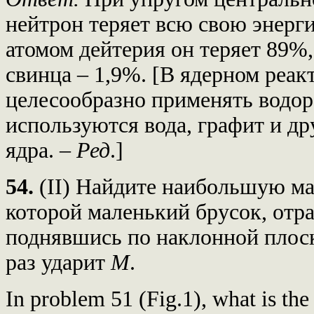
нейтрон теряет всю свою энерги
атомом дейтерия он теряет 89%,
свинца – 1,9%. [В ядерном реак
целесообразно применять водор
используются вода, графит и др
ядра. –
Ред
.]
54.
(II) Найдите наибольшую м
которой маленький брусок, отр
поднявшись по наклонной плоск
раз ударит
М
.
In problem 51 (Fig.1), what is the