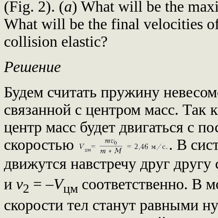
(Fig. 2). (
a
) What will be the max
What will be the final velocities of
collision elastic?
Решение
Будем считать пружину невесомо
связанной с центром масс. Так 
центр масс будет двигаться с п
скоростью
. В сис
движутся навстречу друг другу
и
v
= –
V
соответственно. В 
2
цм
скорости тел станут равными н