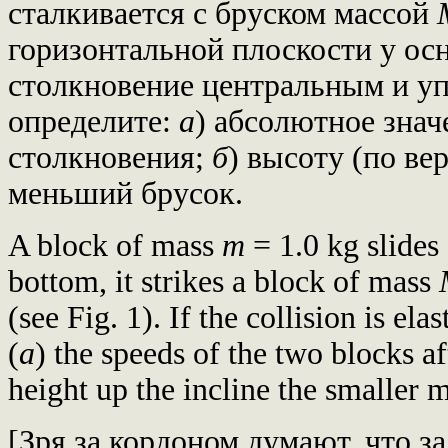
сталкивается с бруском массой
горизонтальной плоскости у ос
столкновение центральным и уп
определите:
а
) абсолютное знач
столкновения;
б
) высоту (по ве
меньший брусок.
A block of mass
m
= 1.0 kg slides
bottom, it strikes a block of mass
(see Fig. 1). If the collision is el
(
a
) the speeds of the two blocks af
height up the incline the smaller m
[Зря за кордоном думают, что з