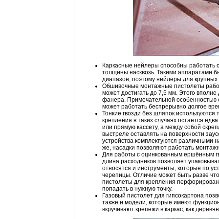
Каркасные нейлеры способны работать с
толщины насквозь. Такими аппаратами бы
диапазон, поэтому нейлеры для крупных 
Обшивочные монтажные пистолеты работ
может достигать до 7,5 мм. Этого вполн
фанера. Примечательной особенностью 
может работать беспрерывно долгое врем
Тонкие гвозди без шляпок используются 
крепления в таких случаях остается едв
или прямую кассету, а между собой скреп
выстреле оставлять на поверхности зау
устройства комплектуются различными на
же, насадки позволяют работать монтаж
Для работы с оцинкованным ершённым г
длина расходников позволяет упаковыват
относятся и инструменты, которые по у
черепицы. Отличие может быть разве что
пистолеты для крепления перфорированн
попадать в нужную точку.
Газовый пистолет для гипсокартона позв
также и модели, которые имеют функцион
вкручивают крепежи в каркас, как деревя