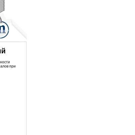
ий
чности
иалов при