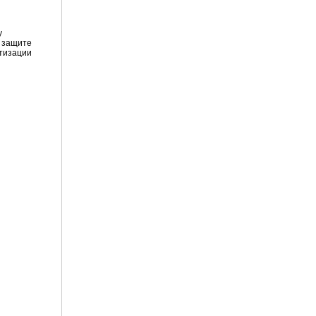
у
й защите
етизации