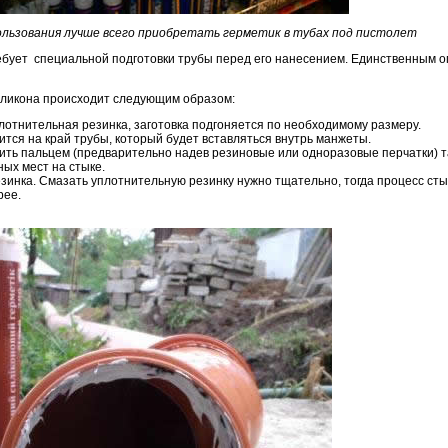
ользования лучше всего приобретать герметик в тубах под пистолет
ребует специальной подготовки трубы перед его нанесением. Единственным 
иликона происходит следующим образом:
лотнительная резинка, заготовка подгоняется по необходимому размеру.
тся на край трубы, который будет вставляться внутрь манжеты.
дить пальцем (предварительно надев резиновые или одноразовые перчатки) 
ых мест на стыке.
инка. Смазать уплотнительную резинку нужно тщательно, тогда процесс сты
рее.