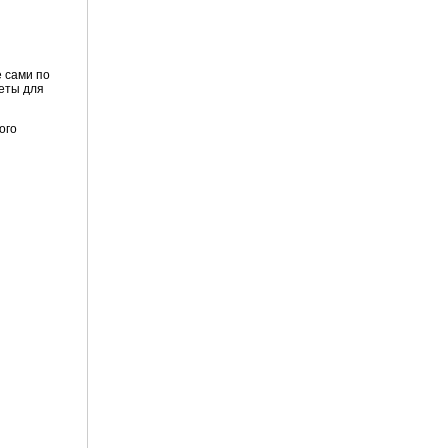
 сами по
жеты для
ого