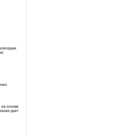
ализации.
и).
ычно
 на основе
ыхания дает