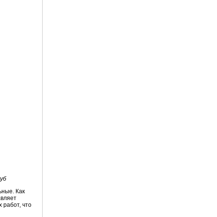
уб
ьные. Как
авляет
 работ, что