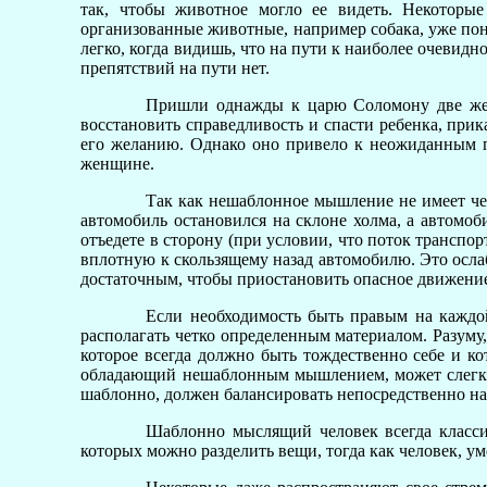
так, чтобы животное могло ее видеть. Некоторы
организованные животные, например собака, уже поним
легко, когда видишь, что на пути к наиболее очевид
препятствий на пути нет.
Пришли однажды к царю Соломону две женщ
восстановить справедливость и спасти ребенка, при
его желанию. Однако оно привело к неожиданным по
женщине.
Так как нешаблонное мышление не имеет чет
автомобиль остановился на склоне холма, а автомоби
отъедете в сторону (при условии, что поток транспо
вплотную к скользящему назад автомобилю. Это ослаб
достаточным, чтобы приостановить опасное движение
Если необходимость быть правым на каждо
располагать четко определенным материалом. Разуму
которое всегда должно быть тождественно себе и ко
обладающий нешаблонным мышлением, может слегка о
шаблонно, должен балансировать непосредственно на 
Шаблонно мыслящий человек всегда класси
которых можно разделить вещи, тогда как человек, 