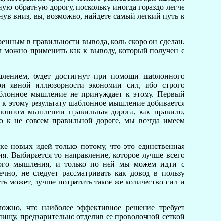
ную обратную дорогу, поскольку иногда гораздо легче
нув вниз, вы, возможно, найдете самый легкий путь к
ренным в правильности вывода, коль скоро он сделан.
ом можно применить как к выводу, который получен с
ышлением, будет достигнут при помощи шаблонного
ри явной иллюзорности экономии сил, ибо строго
аблонное мышление не принуждает к этому. Первый
и к этому результату шаблонное мышление добивается
онном мышлении правильная дорога, как правило,
ю к не совсем правильной дороге, мы всегда имеем
ке новых идей только потому, что это единственная
ия. Выбирается то направление, которое лучше всего
ного мышления, и только по ней мы можем идти с
ечно, не следует рассматривать как довод в пользу
ть может, лучше потратить такое же количество сил и
ожно, что наиболее эффективное решение требует
ищу, предварительно отделив ее проволочной сеткой