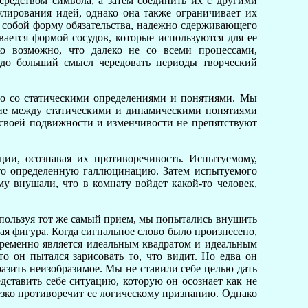
средством символа, а затем соединить их с другими
гулирования идей, однако она также ограничивает их
т собой форму обязательства, надежно сдерживающего
вается формой сосудов, которые используются для ее
ко возможно, что далеко не со всеми процессами,
здо больший смысл чередовать периоды творческий
ело со статическими определениями и понятиями. Мы
ичие между статическими и динамическими понятиями
у своей подвижности и изменчивости не препятствуют
ии, осознавая их противоречивость. Испытуемому,
-то определенную галлюцинацию. Затем испытуемого
у внушали, что в комнату войдет какой-то человек,
Используя тот же самый прием, мы попытались внушить
ая фигура. Когда сигнальное слово было произнесено,
временно является идеальным квадратом и идеальным
о он пытался зарисовать то, что видит. Но едва он
бразить неизобразимое. Мы не ставили себе целью дать
дставить себе ситуацию, которую он осознает как не
езко противоречит ее логическому признанию. Однако