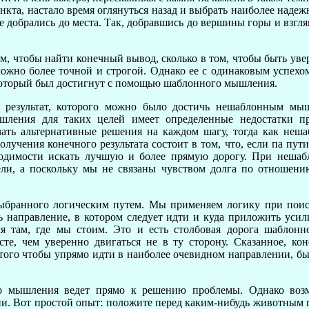
нкта, настало время оглянуться назад и выбрать наиболее надеж
е добрались до места. Так, добравшись до вершины горы и взгля
ом, чтобы найти конечный вывод, сколько в том, чтобы быть уве
можно более точной и строгой. Однако ее с одинаковым успех
который был достигнут с помощью шаблонного мышления.
сли результат, которого можно было достичь нешаблонным м
ления для таких целей имеет определенные недостатки п
ть альтернативные решения на каждом шагу, тогда как неш
учения конечного результата состоит в том, что, если па пут
бходимости искать лучшую и более прямую дорогу.
При нешабл
ли, а поскольку мы не связаны чувством долга по отношени
выбранного логическим путем. Мы применяем логику при поис
ь направление, в котором следует идти и куда приложить усил
мя там, где мы стоим. Это и есть столбовая дорога шаблон
те, чем уверенно двигаться не в ту сторону. Сказанное, кон
 того чтобы упрямо идти в наиболее очевидном направлении, бы
го мышления ведет прямо к решению проблемы. Однако возм
и. Вот простой опыт: положите перед каким-нибудь животным п