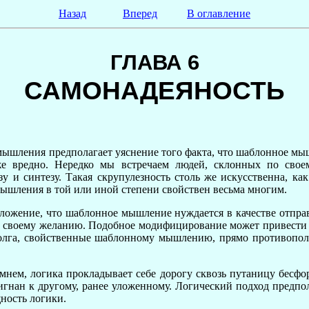
Назад
Вперед
В оглавление
ГЛАВА 6
САМОНАДЕЯНОСТЬ
ления предполагает уяснение того факта, что шаблонное мыш
е вредно. Нередко мы встречаем людей, склонных по свое
у и синтезу. Такая скрупулезность столь же искусственна, к
ышления в той или иной степени свойствен весьма многим.
ложение, что шаблонное мышление нуждается в качестве отправ
 своему желанию. Подобное модифицирование может привести в 
долга, свойственные шаблонному мышлению, прямо противопо
амнем, логика прокладывает себе дорогу сквозь путаницу бе
игнан к другому, ранее уложенному. Логический подход предпо
щность логики.