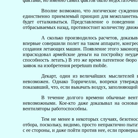
фактами, но именно самих фактов было недостаточно
Вполне возможно, что логические суждения
единственно приемлемый принцип для межпланетных с
будет отталкиваться. Представление о поведении
отбрасываемых назад, противостоит количеству движен
А сколько производилось расчетов, доказыв
впервые совершили полет на таком аппарате, конгр
создания летающих машин. Появление этого законопр
израсходовал армейские деньги на постройку неуда
способность летать.) В это же время патентное бюр
заявок на изобретения perpetuum mobile.
Декарт, один из величайших мыслителей 
невозможен. Однако Торричелли, вопреки утвержд
показавший, что, если выкачать воздух, заполняющий
В течение долгого времени обычные вент
невозможными. Кое-кто даже доказывал на основан
вентиляторы работоспособны.
Тем не менее в некоторых случаях, безотнос
отбора, поскольку, видимо, просто непрактично пыт
с ее стороны, и даже пойти против нее, если проверка