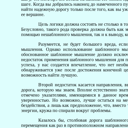
шаге. Когда вы добрались наконец до намеченного пу
найти надежную дорогу только после того, как вы уж
ее вершине.
Цель логики должна состоять не столько в т
Безусловно, такого рода проверка должна быть как 
помощью нешаблонного мышления, так и к выводу, 
Разумеется, не будет большого вреда, е
мышления. Однако использование шаблонного мыш
обоснованное шаблонное мышление должно исключа
недостаток применения шаблонного мышления для пол
успеха, у нас создается впечатление, что нет нео
обнаруживается уже после достижения конечной це
возможность найти лучшую.
Второй недостаток касается направления, 
дорога, которую мы знаем. Вполне естественно знат
отмечено указателями, имеющимися в данное вре
уверенностью. Но возможно, лучше остаться на мес
бездействия, а лишь как предположение, что, вместо
энергии, кружа по спирали вокруг проблемы.
Казалось бы, столбовая дорога шаблонно
перемещения как раз в противоположном направлени