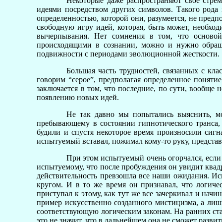
Некоторые даже распространяют свое стрем
идеями посредством других символов. Такого рода м
определенностью, которой они, разумеется, не пред
свободную игру идей, которая, быть может, необход
вычерпывания. Нет сомнения в том, что основой 
происходящими в сознании, можно и нужно обраща
подвижности с периодами эволюционной жесткости.
Большая часть трудностей, связанных с кл
говорим “серое”, предполагая определенное поняти
заключается в том, что последние, по сути, вообще
появлению новых идей.
Не так давно мы попытались выяснить, мо
пребывающему в состоянии гипнотического транса,
будили и спустя некоторое время произносили сигн
испытуемый вставал, пожимал кому-то руку, представ
При этом испытуемый очень огорчался, если 
испытуемому, что после пробуждения он увидит квадр
действительность превзошла все наши ожидания. Ис
кругом. И в то же время он признавал, что логиче
приступал к этому, как тут же все зачеркивал и начи
пример искусственно созданного мистицизма, а лишь
соответствующую логическим законам. На ранних ста
это не значит, что в дальнейшем она не сможет разви