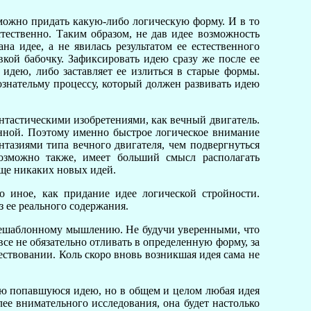
можно придать какую-либо логическую форму. И в то
тественно. Таким образом, не дав идее возможность
а идее, а не явилась результатом ее естественного
вкой бабочку. Зафиксировать идею сразу же после ее
идею, либо заставляет ее излиться в старые формы.
ознательму процессу, который должен развивать идею
антастическими изобретениями, как вечный двигатель.
енной. Поэтому именно быстрое логическое внимание
нтазиями типа вечного двигателя, чем подвергнуться
озможно также, имеет больший смысл располагать
бще никаких новых идей.
 иное, как придание идее логической стройности.
з ее реального содержания.
нешаблонному мышлению. Не будучи уверенными, что
все не обязательно отливать в определенную форму, за
ществовании. Коль скоро вновь возникшая идея сама не
вую попавшуюся идею, но в общем и целом любая идея
лее внимательного исследования, она будет настолько