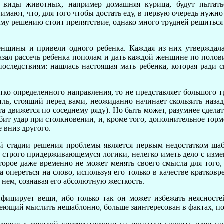
е виды животных, например домашняя курица, будут пытатьс
ают, что, для того чтобы достать еду, в первую очередь нужно 
ному решению стоит препятствие, однако много трудней решить
ины и привели одного ребенка. Каждая из них утверждала, 
казал рассечь ребенка пополам и дать каждой женщине по полов
следствиям: нашлась настоящая мать ребенка, которая ради сп
ко определенного направления, то не представляет большого т
ль, стоящий перед вами, неожиданно начинает скользить назад,
рта движется по соседнему ряду). Но быть может, разумнее сдел
ит удар при столкновении, и, кроме того, дополнительное тор
 вниз другого.
й стадии решения проблемы является первым недостатком ша
, строго придерживающемуся логики, нелегко иметь дело с изме
торое даже временно не может менять своего смысла для того,
переться на слово, используя его только в качестве кратковр
нем, сознавая его абсолютную жесткость.
фицирует вещи, ибо только так он может избежать неясносте
умеющий мыслить нешаблонно, больше заинтересован в фактах, п