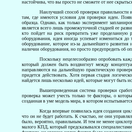
настойчива, что вы просто не сможете от нее скрытьс
Наилучший способ проверки правильности ид
там, где имеются условия для проверки идеи. Поя
образца. Однако, как только эксперимент запланиро
является всего лишь промежуточной стадией ее развит
кто пойдет на риск превратить уже проделанную р
оборудования, идея иногда успевает измениться до 
оборудование, которое из-за дальнейшего развития
наличии оборудования, но просто предупредить об о
Поскольку нецелесообразно опробовать кажд
который должен быть воздвигнут между концептуа
направляются на дальнейшую практическую проверку
придется действовать. Хотя первая стадия логичес
найдется лишь несколько идей, которые могут быть и
Вышеприведенная система проверки сработ
проверка может учесть только те факторы, о котор
созданная в уме модель мира, в котором испытывается
Когда впервые появилась идея создания ци
что он не будет работать. К счастью, не они управл
было, вероятно, правильным. И тем не менее циклотр
малого КПД, который предсказывался специалистами. 