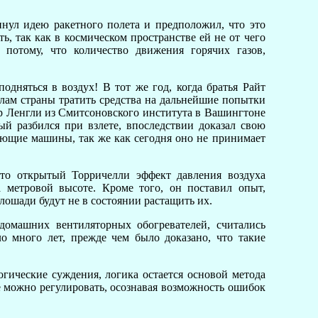
нул идею ракетного полета и предположил, что это
, так как в космическом пространстве ей не от чего
 потому, что количество движения горячих газов,
одняться в воздух! В тот же год, когда братья Райт
лам страны тратить средства на дальнейшие попытки
ор Ленгли из Смитсоновского института в Вашингтоне
ый разбился при взлете, впоследствии доказал свою
тающие машины, так же как сегодня оно не принимает
что открытый Торричелли эффект давления воздуха
 метровой высоте. Кроме того, он поставил опыт,
лошади будут не в состоянии растащить их.
домашних вентиляторных обогревателей, считались
о много лет, прежде чем было доказано, что такие
логические суждения, логика остается основой метода
е можно регулировать, осознавая возможность ошибок