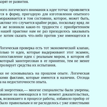
орят ее развития.
ого логического внимания к идее тотчас проявляется
тся в форму, пригодную для изготовления опытного
мораживается в том состоянии, которое, может быть,
актике это случается крайне редко, поскольку вряд ли
и же возникли какие-то трудности с приобретением
В нашей практике нам не раз приходилось заказывать
не хотим сказать что-либо против уже имеющегося в
Логическая проверка есть тот экономический клапан,
лько те идеи, которые выдерживают этот экзамен,
сопоставление идеи с реальным миром, в котором ей
который заинтересован в ее принятии, тем не менее
тролирует средства их испытания.
рки не основывалась на прошлом опыте. Логическая
такими фактами, которые имеются в наличии. Отсюда
на на недостаточности опыта.
ной энергетики,— многие специалисты были уверены,
нованное на имеющихся в тот момент доказательствах,
я, возникшего в процессе работы, избавило прибор от
е было правильным и не расходилось с уже известными