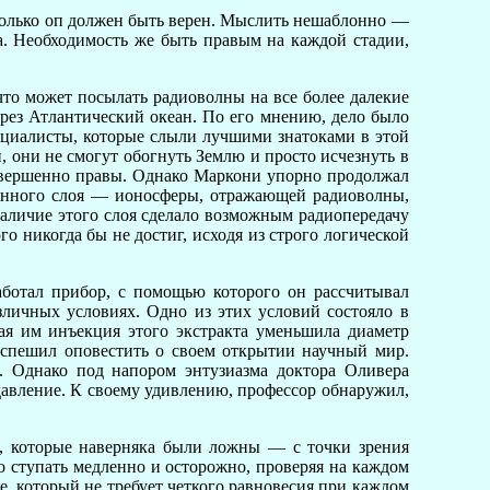
 только оп должен быть верен. Мыслить нешаблонно —
ога. Необходимость же быть правым на каждой стадии,
что может посылать радиоволны на все более далекие
через Атлантический океан. По его мнению, дело было
ециалисты, которые слыли лучшими знатоками в этой
, они не смогут обогнуть Землю и просто исчезнуть в
овершенно правы. Однако Маркони упорно продолжал
ванного слоя — ионосферы, отражающей радиоволны,
наличие этого слоя сделало возможным радиопередачу
о никогда бы не достиг, исходя из строго логической
ботал прибор, с помощью которого он рассчитывал
зличных условиях. Одно из этих условий состояло в
ая им инъекция этого экстракта уменьшила диаметр
оспешил оповестить о своем открытии научный мир.
. Однако под напором энтузиазма доктора Оливера
 давление. К своему удивлению, профессор обнаружил,
, которые наверняка были ложны — с точки зрения
 ступать медленно и осторожно, проверяя на каждом
пе, который не требует четкого равновесия при каждом