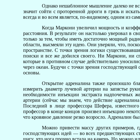
Однако нешаблонное мышление далеко не все
значит сойти с проторенной дороги в грязь и искать
всегда и во всем является, по-видимому, одним из са
Когда Маркони увеличил мощность и коэффиц
расстояния. В результате он настолько уверовал в с
только за тем, чтобы иметь достаточно мощный рад
области, высмеяли эту идею. Они уверяли, что, поск
пространстве. С точки зрения логики существовав
поиски и все же добился своего. Ни Маркони, ни 
которые в противном случае действительно уносилис
через океан. Будучи с точки зрения господствующей 
основы.
Открытие адреналина также произошло бла
измерить диаметр лучевой артерии на запястье рук
необходимости инъекции экстракта надпочечных же
артерии (сейчас мы знаем, что действие адренали
Последний в лице профессора Шефера, известного
профессор в конце концов произвел инъекцию некотор
что кровяное давление резко возросло. Адреналин бы
Можно привести массу других примеров, г
господствующих идей — во всех предшествующих ста
шагу, что нога прочно встала на камень. Но можно ид