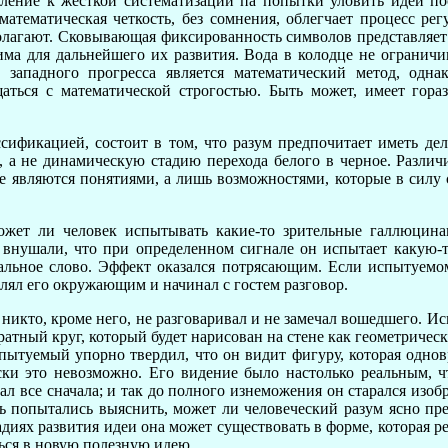
ление к жесткой систематизации па попытки уловить идеи по
атематическая четкость, без сомнения, облегчает процесс ре
полагают. Сковывающая фиксированность символов представляе
има для дальнейшего их развития. Вода в колодце не ограничи
западного прогресса является математический метод, одна
ться с математической строгостью. Быть может, имеет гора
ассификацией, состоит в том, что разум предпочитает иметь д
е, а не динамическую стадию перехода белого в черное. Разл
 не являются понятиями, а лишь возможностями, которые в сил
жет ли человек испытывать какие-то зрительные галлюцинац
 внушали, что при определенном сигнале он испытает какую
альное слово. Эффект оказался потрясающим. Если испытуемом
лял его окружающим и начинал с гостем разговор.
никто, кроме него, не разговаривал и не замечал вошедшего. 
атный круг, который будет нарисован на стене как геометрическ
пытуемый упорно твердил, что он видит фигуру, которая одно
ски это невозможно. Его видение было настолько реальным, чт
нал все сначала; и так до полного изнеможения он старался изо
 попытались выяснить, может ли человеческий разум ясно пре
диях развития идеи она может существовать в форме, которая р
ться в новую полезную идею.