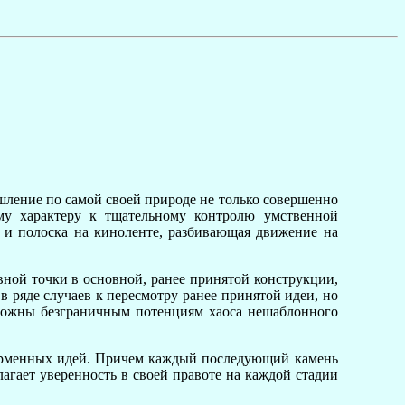
ление по самой своей природе не только совершенно
му характеру к тщательному контролю умственной
ак и полоска на киноленте, разбивающая движение на
ной точки в основной, ранее принятой конструкции,
ряде случаев к пересмотру ранее принятой идеи, но
ложны безграничным потенциям хаоса нешаблонного
сформенных идей. Причем каждый последующий камень
лагает уверенность в своей правоте на каждой стадии