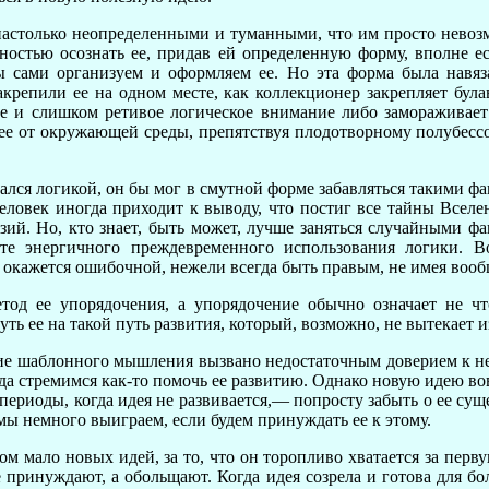
астолько неопределенными и туманными, что им просто невоз
остью осознать ее, придав ей определенную форму, вполне ес
 сами организуем и оформляем ее. Но эта форма была навязан
репили ее на одном месте, как коллекционер закрепляет була
 и слишком ретивое логическое внимание либо замораживает 
ее от окружающей среды, препятствуя плодотворному полубесс
вался логикой, он бы мог в смутной форме забавляться такими ф
человек иногда приходит к выводу, что постиг все тайны Всел
зий. Но, кто знает, быть может, лучше заняться случайными фа
ате энергичного преждевременного использования логики. В
их окажется ошибочной, нежели всегда быть правым, не имея воо
д ее упорядочения, а упорядочение обычно означает не что
 ее на такой путь развития, который, возможно, не вытекает и
ние шаблонного мышления вызвано недостаточным доверием к 
гда стремимся как-то помочь ее развитию. Однако новую идею во
 периоды, когда идея не развивается,— попросту забыть о ее су
ы немного выиграем, если будем принуждать ее к этому.
 мало новых идей, за то, что он торопливо хватается за пер
е принуждают, а обольщают. Когда идея созрела и готова для бо