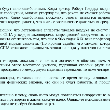
.
 будут явно ошибочными. Когда доктор Роберт Годдард выдви
ообщений, многие утверждали, что ракета не сможет работать
 ракет было ошибочным, поскольку ракеты движутся вперед
ия корпуса ракеты, что в итоге заставляет ее двигаться вперед.
ающих, что летательные аппараты тяжелее воздуха не смогут п
есс США утвердил законопроект, запрещающий вооруженным си
оекта объяснялось тем, что еще в 90-х годах XIX века професс
чной модели самолета. (По иронии судьбы, его самолет, котор
о США отказалось принимать заявки на выдачу патентов па ле
в истории, доказывал с полным логическим обоснованием, 
ениям этого маститого ученого, удерживал столбик ртути на
 пространство между двумя медными тарелками, то даже четыре 
иляторы, составляющие в настоящее время основу изящных 
ии физических законов, что они не будут работать. И прошл
ительно к тому, сколь часто могут повторяться некорректные 
аться претворять в жизнь каждую идею. Однако ее использовани
 идеи не требует больших затрат.