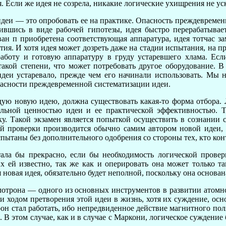
я. Если же идея не созрела, никакие логические ухищрения не уск
еи — это опробовать ее на практике. Опасность преждевременн
вившись в виде рабочей гипотезы, идея быстро перерабатывае
ван п приобретена соответствующая аппаратура, идея тотчас за
ия. И хотя идея может дозреть даже на стадии испытания, на пр
аботу и готовую аппаратуру в груду устаревшего хлама. Есл
такой степени, что может потребовать другое оборудование. 
 идеи устаревало, прежде чем его начинали использовать. Мы 
пасности преждевременной систематизации идеи.
ую новую идею, должна существовать какая-то форма отбора. 
льной ценностью идеи и ее практической эффективностью. То
. Такой экзамен является попыткой осуществить в сознании 
кой проверки производится обычно самим автором новой идеи, 
спытаны без дополнительного одобрения со стороны тех, кто кон
ала бы прекрасно, если бы необходимость логической прове
ых ей известно, так же как и оперировать она может только 
 новая идея, обязательно будет неполной, поскольку она основа
клотрона — одного из основных инструментов в развитии атом
яли ходом претворения этой идеи в жизнь, хотя их суждение, ос
он стал работать, ибо непредвиденное действие магнитного пол
В этом случае, как и в случае с Маркони, логическое суждени