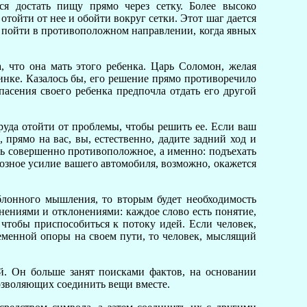
я достать пищу прямо через сетку. Более высоко
отойти от нее и обойти вокруг сетки. Этот шаг дается
ся пойти в противоположном направлении, когда явных
что она мать этого ребенка. Царь Соломон, желая
инке. Казалось бы, его решение прямо противоречило
асения своего ребенка предпочла отдать его другой
руда отойти от проблемы, чтобы решить ее. Если ваш
 прямо на вас, вы, естественно, дадите задний ход и
ать совершенно противоположное, а именно: подъехать
мозное усилие вашего автомобиля, возможно, окажется
блонного мышления, то вторым будет необходимость
нениями и отклонениями: каждое слово есть понятие,
 чтобы приспособиться к потоку идей. Если человек,
еменной опоры на своем пути, то человек, мыслящий
й. Он больше занят поисками фактов, на основании
озволяющих соединить вещи вместе.