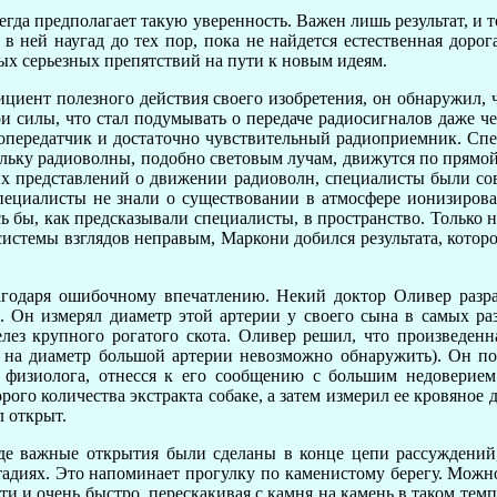
гда предполагает такую уверенность. Важен лишь результат, и
 в ней наугад до тех пор, пока не найдется естественная дор
мых серьезных препятствий на пути к новым идеям.
иент полезного действия своего изобретения, он обнаружил, 
вои силы, что стал подумывать о передаче радиосигналов даже 
иопередатчик и достаточно чувствительный радиоприемник. Сп
ольку радиоволны, подобно световым лучам, движутся по прямой
ших представлений о движении радиоволн, специалисты были с
специалисты не знали о существовании в атмосфере ионизиро
ь бы, как предсказывали специалисты, в пространство. Только 
системы взглядов неправым, Маркони добился результата, которог
годаря ошибочному впечатлению. Некий доктор Оливер разра
и. Он измерял диаметр этой артерии у своего сына в самых ра
лез крупного рогатого скота. Оливер решил, что произведенн
на на диаметр большой артерии невозможно обнаружить). Он п
 физиолога, отнесся к его сообщению с большим недоверием
ого количества экстракта собаке, а затем измерил ее кровяное
л открыт.
де важные открытия были сделаны в конце цепи рассуждений
диях. Это напоминает прогулку по каменистому берегу. Можно
ти и очень быстро, перескакивая с камня на камень в таком тем