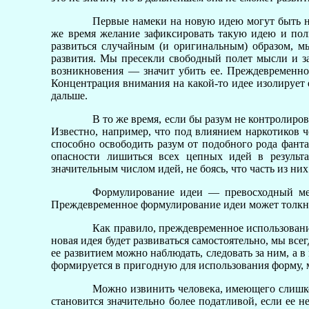
Первые намеки на новую идею могут быть н
же время желание зафиксировать такую идею и полн
развиться случайным (и оригинальным) образом, мы
развития. Мы пресекли свободный полет мысли и зак
возникновения — значит убить ее. Преждевременное
Концентрация внимания на какой-то идее изолирует 
дальше.
В то же время, если бы разум не контролиро
Известно, например, что под влиянием наркотиков 
способно освободить разум от подобного рода фанта
опасности лишиться всех цепных идей в результ
значительным числом идей, не боясь, что часть из н
Формулирование идеи — превосходный мето
Преждевременное формулирование идеи может толкнуть
Как правило, преждевременное использова
новая идея будет развиваться самостоятельно, мы все
ее развитием можно наблюдать, следовать за ним, а в
формируется в пригодную для использования форму, м
Можно извинить человека, имеющего слишком
становится значительно более податливой, если ее н