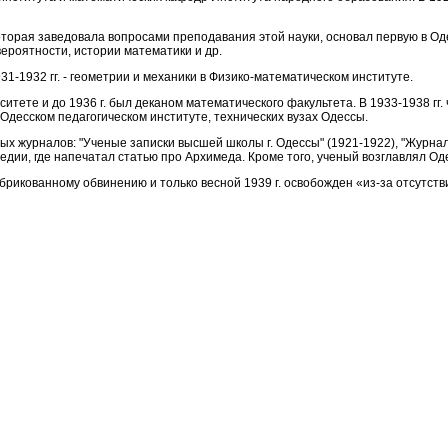
оторая заведовала вопросами преподавания этой науки, основал первую в О
вероятности, истории математики и др.
931-1932 гг. - геометрии и механики в Физико-математическом институте.
ситете и до 1936 г. был деканом математического факультета. В 1933-1938 гг.
Одесском педагогическом институте, технических вузах Одессы.
ных журналов: "Ученые записки высшей школы г. Одессы" (1921-1922), "Журна
педии, где напечатал статью про Архимеда. Кроме того, ученый возглавлял 
абрикованному обвинению и только весной 1939 г. освобожден «из-за отсутств