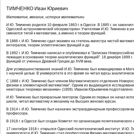
ТИМЧЕНКО Иван Юриевич
Математик, механик, историк математики
И.Ю. Тимченко родился 10 февраля 1863 г. в Одессе. В 1885 г. он закон
Одесской астрономической обсерватории» Учителями И.Ю. Тимченко в ун
сменился тягой к математике, а именно к теории функций.
В 1886 г. И.Ю. Тимченко сдал экзамен на степень магистра чистой матема
интегралов, теории эллиптических функций и др.
В 1892 г. И.Ю. Тимченко написал и опубликовал в "Записках Новороссийс
лежащих в основании теории аналитических функ­ций". 18 декабря 1899 г
функций от ученных Древней Греции до ХVIII века.
Для усовершенствования знаний И.Ю. Тимченко был командирован в Матема
с научной целью. В университете в это время он читал курсы аналитичес
С 1888 г. И.Ю. Тимченко был членом Математического отделения Новоросси
физики и элементарной математики". Одним из выдающихся исследований 
некоторых теоремах механики» (1909). Иваном Юрьевичем подготовлено р
И.Ю. Тимченко был прекрасным лектором. Одним из первых он начал испо
школе, читал математику и механику на Высших женских курсах.
В 1914 г. И.Ю. Тимченко был назначен экстраординарным профессором ка
профессора.
В 1918 г. в Одессе был создан Комитет по организации политехнического
17 сентября 1918 г. открылся Одесский политехнический институт. И.Ю. Ти
университета И.Ю. Тимченко стал профессором Физико-математического и