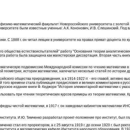
чил физико-математический факультет Новороссийского университета с золот
иверситете были известные ученные: А.К. Кононович, И.В. Слешинский. Под
тики. С 1888 г. он читал лекции в университете на правах приват-доцента по 
кого общества естествоиспытателей" работу "Основания теории аналитических 
. эта работа была защищена как магистерская диссертация. Вторая часть кни
тическую подкомиссию Международной комиссии по чтению математики в школе
кой геометрии, истории математики, напечатал несколько статей по истории 
йского общества природоведения, а в 1914-1922 гг. - его главой, активно вы
того времени стала публикация предисловия и великих комментариев к русс
усское издание книги Ф. Кеджори "История элементарной математики с указ
льзовать при чтении теоретических курсов примеры из теории математики. К
федры чистой математики, в 1917 г. он заведовал кабинетом математики ИНО
 института. И.Ю. Тимченко разработал проект-положение про институт, был 
мченко стал его проректором, а с 25 августа 1919 г. до осени 1920 г. был ре
нститута и математических кафедр Института народного образования. В 192