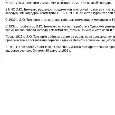
Института математики и механики и секцию геометрии на этой кафедре.
В ИНО И.Ю. Тимченко руководил предметной комиссией по математике, к
заведующим кафедрой геометрии. В 1921-1930 гг. он читал курсы теории 
С 1930 г. И.Ю. Тимченко стал во главе кафедры геометрии и механики, в 1
С 1933 г. профессор И.Ю. Тимченко приступил к работе в Одесском универ
время он возглавлял кафедры математики, физики, химии и математики в 
После 1917 г. И.Ю. Тимченко работал одним из редакторов одесских науч
брал участие в составлении первого издания Великой советской энцикло
В 1938 г. в возрасте 75 лет Иван Юрьевич Тимченко был арестован по сф
здоровье ученого. Он умер 30 августа 1939 г.