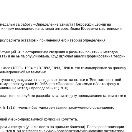
ой медалью за работу «Определение азимута Покровской церкви на
 влиянием последнего начальный интерес Ивана Юрьевича к астрономии
курсу расчета остатков и применения его к теории определения
функций. Ч.1: Исторические сведения о развитии по­нятий и методов,
ги так и не была опубликована. Труд включал анализ формирования теории
 (1890 и 1904 гг.) В 1892, 1893, 1896 гг. его командировали за границу
древнегреческой математики
ступал с докладами на заседаниях, печатал статьи в "Вестнике опытной
кому переводу книги И. Гейберга «Послание Архимеда к Зратосфену о
аниями на методы преподавания" (1910).
роме того, он глубоко разрабатывал методику преподавания математики в
. В 1918 г. ученый был удостоен звания заслуженного ординарного
главой учебно-программной комиссии Комитета.
ктором института (ушел с поста по причине болезни). После реорганизации
3-1928 гг. он возглавлял научно-исследовательскую кафедру математики