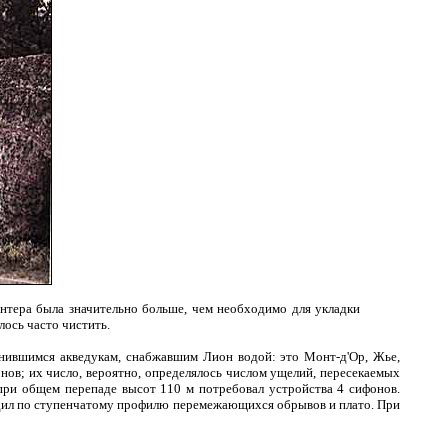
ентера была значительно больше, чем необходимо для укладки
ось часто чистить.
анившимся акведукам, снабжавшим Лион водой: это Монт-д'Ор, Жье,
ов; их число, вероятно, определялось числом ущелий, пересекаемых
ри общем перепаде высот 110 м потребовал устройства 4 сифонов.
ходил по ступенчатому профилю перемежающихся обрывов и плато. При