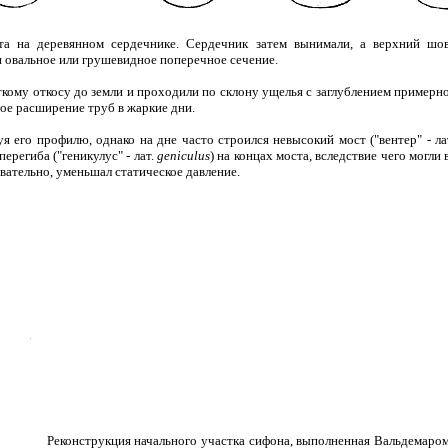
та на деревянном сердечнике. Сердечник затем вынимали, а верхний шов
 овальное или грушевидное поперечное сечение.
ому откосу до земли и проходили по склону ущелья с заглублением примерно 
ое расширение труб в жаркие дни.
 его профилю, однако на дне часто строился невысокий мост ("вентер" - ла
ерегиба ("геникулус" - лат.
geniculus
) на концах моста, вследствие чего могл
овательно, уменьшал статическое давление.
Реконструкция начального участка сифона, выполненная Вальдемаром