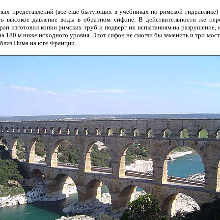
х представлений (все еше бытующих в учебниках по римской гидравлике) 
ать высокое давление воды в обратном сифоне. В действительности же пе
ан изготовил копии римских труб и подверг их испытаниям на разрушение, к
на 180 м ниже исходного уровня. Этот сифон не смогли бы заменить и три мос
 близ Нима на юге Франции.