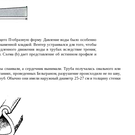
ющего П-образную форму. Давление воды было особенно
 каменной кладкой. Вентер устраивался для того, чтобы
едленного движения воды в трубах вследствие трения;
н. Схема (b) дает представление об истинном профиле и
бы спаивали, а сердечник вынимали. Труба получалась овального или
таниях, проведенных Бельграном, разрушение происходило не по шву,
 труб. Обычно они имели наружный диаметр 25-27 см и толщину стенки