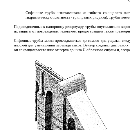
Сифонные трубы изготавливали из гибкого свинцового лис
гидравлическую плотность {три правых рисунка). Трубы имели
Подсоединенные к напорному резервуару, трубы опускались по коротк
их защиты от повреждения человеком, предотвращала также чрезмерн
Сифонные трубы могли прокладываться до самого дна ущелья, следуя
плоской для уменьшения перепада высот. Вентер создавал два резких п
он сокращал расстояние от верха до низа U-образного сифона и, след