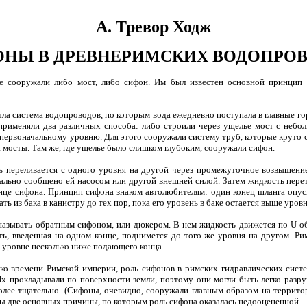
А. Тревор Ходж
НЫ В ДРЕВНЕРИМСКИХ ВОДОПРО
е сооружали либо мост, либо сифон. Им был известен основной принцип с
а система водопроводов, по которым вода ежедневно поступала в главные 
применяли два различных способа: либо строили через ущелье мост с небо
у первоначальному уровню. Для этого сооружали систему труб, которые круто 
и мосты. Там же, где ущелье было слишком глубоким, сооружали сифон.
ь переливается с одного уровня на другой через промежуточное возвышение
чально сообщено ей насосом или другой внешней силой. Затем жидкость пер
е сифона. Принцип сифона знаком автолюбителям: один конец шланга опуск
ть из бака в канистру до тех пор, пока его уровень в баке остается выше уровн
азывать обратным сифоном, или дюкером. В нем жидкость движется по U-обр
ть, введенная на одном конце, поднимется до того же уровня на другом. Р
 уровне несколько ниже подающего конца.
ко времени Римской империи, роль сифонов в римских гидравлических сист
Их прокладывали по поверхности земли, поэтому они могли быть легко разр
ее тщательно. (Сифоны, очевидно, сооружали главным образом на территор
вы две основных причины, по которым роль сифона оказалась недооцененной.