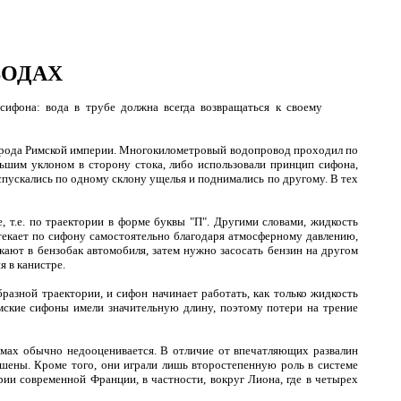
ВОДАХ
ифона: вода в трубе должна всегда возвращаться к своему
города Римской империи. Многокилометровый водопровод проходил по
льшим уклоном в сторону стока, либо использовали принцип сифона,
спускались по одному склону ущелья и поднимались по другому. В тех
, т.е. по траектории в форме буквы "П". Другими словами, жидкость
етекает по сифону самостоятельно благодаря атмосферному давлению,
ают в бензобак автомобиля, затем нужно засосать бензин на другом
я в канистре.
азной траектории, и сифон начинает работать, как только жидкость
имские сифоны имели значительную длину, поэтому потери на трение
емах обычно недооценивается. В отличие от впечатляющих развалин
ушены. Кроме того, они играли лишь второстепенную роль в системе
ии современной Франции, в частности, вокруг Лиона, где в четырех