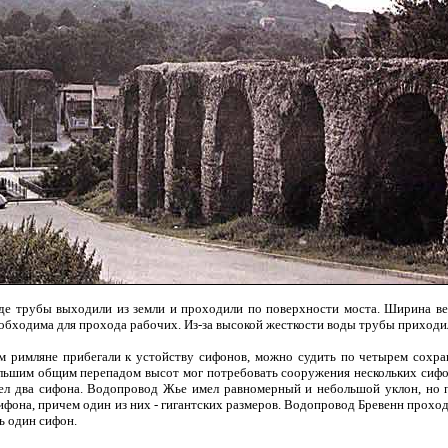
 где трубы выходили из земли и проходили по поверхности моста. Ширина в
еобходима для прохода рабочих. Из-за высокой жесткости воды трубы приходил
ом римляне прибегали к устойству сифонов, можно судить по четырем сохр
льшим общим перепадом высот мог потребовать сооружения нескольких сифон
ел два сифона. Водопровод Жье имел равномерный и небольшой уклон, но п
сифона, причем один из них - гигантских размеров. Водопровод Бревенн про
ь один сифон.