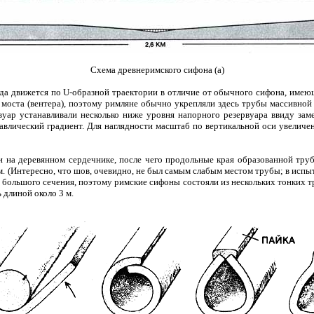
Схема древнеримского сифона (а)
ода движется по U-образной траектории в отличие от обычного сифона, име
 моста (вентера), поэтому римляне обычно укрепляли здесь трубы массивной
уар устанавливали несколько ниже уровня напорного резервуара ввиду зам
авлический градиент. Для наглядности масштаб по вертикальной оси увеличе
и на деревянном сердечнике, после чего продольные края образованной тру
(Интересно, что шов, очевидно, не был самым слабым местом трубы; в испы
ы большого сечения, поэтому римские сифоны состояли из нескольких тонких
 длиной около 3 м.