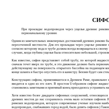
СИФО
При прокладке водопроводов через ущелья древние римлян
первоначальному уровню
Одним из замечательных инженерных достижений древних римлян был
пересеченной местности. Для его прокладки через ущелье римляне 
согласно которому вода в трубе должна всегда возвращаться к своем
случаях, когда глубина ущелья была относительно небольшой, строил
Как известно, сифон представляет собой трубу, по которой жидкост
сначала течет вверх по трубе, и это движение должно быть первона
действующему на поверхность открытого бассейна на подающем конц
конце шланга и быстро опустить его в канистру. Бензин будет сам стека
Конструкцию сифона, применявшегося в Древнем Риме, правильнее н
вводится в одно из его плеч. В простом U-образном сифоне жидкос
становились заметными и приемный конец приходилось устраивать на
Хотя известно более двадцати сифонных сооружений, относящихся 
древних мостов до нас сохранилось очень мало остатков сифонов. 
римских водопроводов, которую современные ученые изучили наибол
водопроводах, снабжавших город водой, было девять сифонов.) Тако