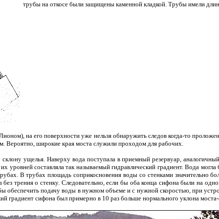
трубы на откосе были защищены каменной кладкой. Трубы имели длин
Лионом), на его поверхности уже нельзя обнаружить следов когда-то проложе
м. Вероятно, широкие края моста служили проходом для рабочих.
склону ущелья. Наверху вода поступала в приемный резервуар, аналогичный
 их уровней составляла так называемый гидравлический градиент. Вода могла 
рубах. В трубах площадь соприкосновения воды со стенками значительно бол
ла без трения о стенку. Следовательно, если бы оба конца сифона были на о
бы обеспечить подачу воды в нужном объеме и с нужной скоростью, при устр
ий градиент сифона был примерно в 10 раз больше нормального уклона моста-