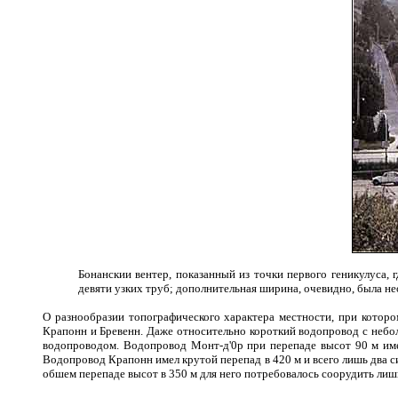
Бонанскии вентер, показанный из точки первого геникулуса,
девяти узких труб; дополнительная ширина, очевидно, была н
О разнообразии топографического характера местности, при котор
Крапонн и Бревенн. Даже относительно короткий водопровод с небо
водопроводом. Водопровод Монт-д'0р при перепаде высот 90 м им
Водопровод Крапонн имел крутой перепад в 420 м и всего лишь два 
обшем перепаде высот в 350 м для него потребовалось соорудить лиш