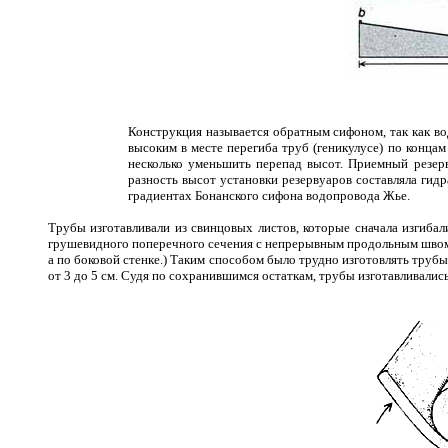
Конструкция называется обратным сифоном, так как в
высоким в месте перегиба труб (геникулусе) по концам
несколько уменьшить перепад высот. Приемный резерв
разность высот установки резервуаров составляла гидр
градиентах Бонанского сифона водопровода Жье.
Трубы изготавливали из свинцовых листов, которые сначала изгибал
грушевидного поперечного сечения с непрерывным продольным швом. 
а по боковой стенке.) Таким способом было трудно изготовлять труб
от 3 до 5 см. Судя по сохранившимся остаткам, трубы изготавливались