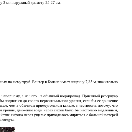
у 3 м и наружный диаметр 25-27 см.
нных по нему труб. Вентер в Бонане имеет ширину 7,35 м, значительно
 напорному, а из него - в обычный водопровод. Приемный резервуар
бы подняться до своего первоначального уровня, если бы ее движение
ьше, чем в обычном прямоугольном канале, в частности, потому, что
дном уровне, движение воды через сифон было бы настолько медленным,
ойстве сифона через ущелье приходилось мириться с большей потерей
акведука.