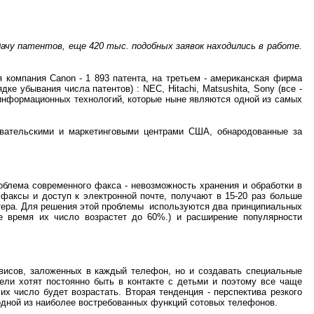
ыдачу патентов, еще 420 тыс. подобных заявок находились в работе.
ая компания
Canon
- 1 893 патента, на третьем - американская фирма
ядке убывания числа патентов) :
NEC
,
Hitachi
,
Matsushita
,
Sony
(все -
информационных технологий, которые ныне являются одной из самых
овательскими и маркетинговыми центрами США, обнародованные за
блема современного факса - невозможность хранения и обработки в
факсы и доступ к электронной почте, получают в 15-20 раз больше
тера. Для решения этой проблемы используются два принципиальных
 время их число возрастет до 60%.) и расширение популярности
висов, заложенных в каждый телефон, но и создавать специальные
ели хотят постоянно быть в контакте с детьми и поэтому все чаще
х число будет возрастать. Вторая тенденция - перспектива резкого
одной из наиболее востребованных функций сотовых телефонов.