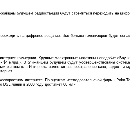
лижайшем будущем радиостанции будут стремиться переходить на цифр
 переходить на цифровое вещание. Все больше телевизоров будет осна
интернет-коммерции. Крупные электронные магазины наподобие
eBay
и
-
$
4 млрд.). В ближайшем будущем будут усовершенствованы системы
ым рынком для Интернета является распространение кино, видео - и м
нтернет.
окоскоростном интернете. По оценкам исследовательской фирмы
Point-T
ло
DSL
линий в 2003 году достигнет 60 млн.