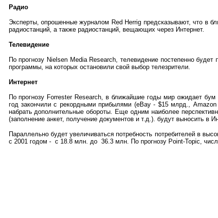
Радио
Эксперты, опрошенные журналом
Red Herrig
предсказывают, что в б
радиостанций, а также радиостанций, вещающих через Интернет.
Телевидение
По прогнозу Nielsen Media Research, телевидение постепенно будет
программы, на которых остановили свой выбор телезрители.
Интернет
По прогнозу
Forrester Research
,
в ближайшие годы мир ожидает бум 
год закончили с рекордными прибылями (
eBay
-
$
15 млрд.,
Amazon
набрать дополнительные обороты. Еще одним наиболее перспективн
(заполнение анкет, получение документов и т.д.). будут выносить в И
Параллельно будет увеличиваться потребность потребителей в выс
с 2001 годом - с 18.8 млн. до 36.3 млн. По прогнозу Point-Topic, чис