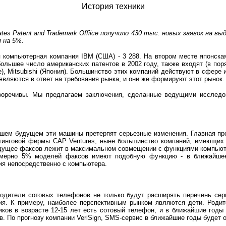
История техники
es Patent and Trademark Offiice получило 430 тыс. новых заявок на в
 на 5%.
я компьютерная компания
IBM
(США) - 3 288. На втором месте японск
ольшее число американских патентов в 2002 году, также входят (в пор
),
Mitsubishi
(Япония).
Большинство этих компаний действуют в сфере 
вляются в ответ на требования рынка, и они же формируют этот рынок.
иворечивы. Мы предлагаем заключения, сделанные ведущими исслед
шем будущем эти машины претерпят серьезные изменения. Главная про
лтинговой фирмы
CAP Ventures
, ныне большинство компаний, имеющих 
удущее факсов лежит в максимальном совмещении с функциями компью
имерно 5% моделей факсов имеют подобную функцию - в ближайшее
я непосредственно с компьютера.
водители сотовых телефонов не только будут расширять перечень сер
я. К примеру, наиболее перспективным рынком являются дети. Родит
в в возрасте 12-15 лет есть сотовый телефон, и в ближайшие годы и
. По прогнозу компании VeriSign,
SMS
-сервис в ближайшие годы будет 