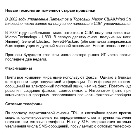
Новые технологии изменяют старые привычки
В 2002 году Управление Патентов и Торговых Марок США\United Stat
Ежегодно число заявок на получение патента в США увеличивается
В 2002 году наибольшее число патентов в США получила известна
Micron Technology -
1 833. В первую десятку фирм, получивших наиб
Япония),
General Electric
,
Hewlett-Packard
(обе компании американские
быстрорастущих индустрий мировой экономики. Новые технологии поя
Прогнозы будущего того или иного сектора рынка ИТ часто прот
последние две недели.
Факс-машины
Почти все компании мира ныне используют факсы. Однако в ближай
электронном виде получаемой информации. По информации конса
сообщений на электронный почтовый ящик, чем на факс. Поэтому б
решения: создание факсов, совместимых с Интернетом (ныне пр
компьютерных программ, позволяющих посылать факсовые сообщени
Сотовые телефоны
По прогнозу маркетинговой фирмы
TRU
, в ближайшее время произ
модели, ориентированные на определенные слои и группы населени
покупают им сотовые телефоны. Ныне у 31% американских школьнико
увеличения числа
SMS
-сообщений, посылаемых с сотовых телефонов