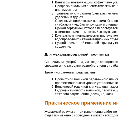
Вантузом, позволяющим эффективно устра
Профессиональным пневматическим вант
инструментом.
Туалетными спиралями (сантехническими
удалении в трубах.
Стальными пробивными лентами. Они пре
снабжаются удобными ручками и специа
Ручной вертушкой, которая используется
возможность использовать бытовую элек
Компактным пневматическим пистолетом.
водопроводных и канализационных труба
Ручной прочистной машиной. Привод у м
сердечник.
Для механизированной прочистки
Специальные устройства, имеющие электрическ
справляться с засорами разной степени в труба
Такие инструменты представлены:
Прочистной машиной барабанного или се
профессиональном уровне устранение з
Бензиновой машиной для удаления засоро
Гидродинамической машиной, работающе
тяжелого загрязнения (песок, ил, жир).
Практическое применение и
Желаемый результат при выполнении работ по у
будет применено с соблюдением всех необходи