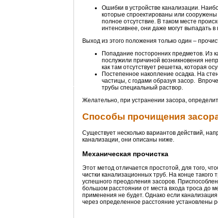
Ошибки в устройстве канализации. Наибол
которые спроектированы или сооружены с
полное отсутствие. В таком месте проис
интенсивнее, они даже могут выпадать в 
Выход из этого положения только один – прочи
Попадание посторонних предметов. Из к
послужили причиной возникновения непр
как там отсутствует решетка, которая о
Постепенное накопление осадка. На стен
частицы, с годами образуя засор. Впроч
трубы специальный раствор.
Желательно, при устранении засора, определить
Способы прочищения засор
Существует несколько вариантов действий, нап
канализации, они описаны ниже.
Механическая прочистка
Этот метод отличается простотой, для того, ч
чистки канализационных труб. На конце такого
успешного преодоления засоров. Приспособлени
большом расстоянии от места входа троса до ме
применения не будет. Однако если канализация
через определенное расстояние установлены ре