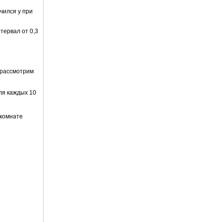
чился у при
тервал от 0,3
 рассмотрим
ля каждых 10
 комнате