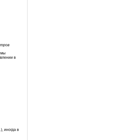
метров
емы
влении в
, иногда в