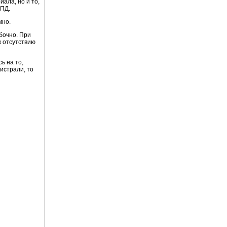
ала, но и то,
КПД.
мно.
бочно. При
к отсутствию
ь на то,
истрали, то