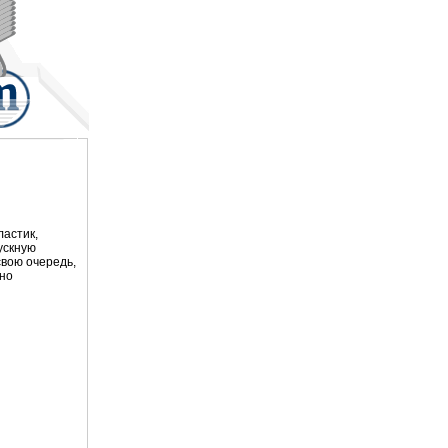
ластик,
ускную
свою очередь,
жно