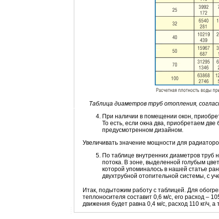
Таблица диаметров труб отопления, согла
При наличии в помещении окон, приобре
То есть, если окна два, приобретаем две
предусмотренном дизайном.
Увеличивать значение мощности для радиаторов
По таблице внутренних диаметров труб н
потока. В зоне, выделенной голубым цве
которой упоминалось в нашей статье ран
двухтрубной отопительной системы, с уч
Итак, подытожим работу с таблицей. Для обогр
теплоносителя составит 0,6 м/с, его расход – 10
движения будет равна 0,4 м/с, расход 110 кг/ч, а