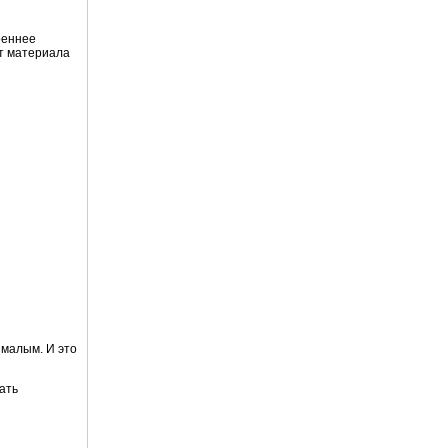
реннее
от материала
 малым. И это
ать