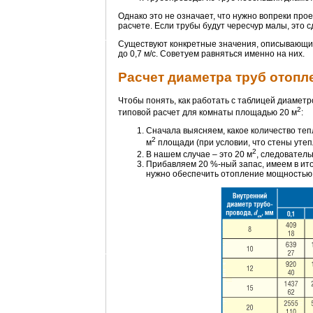
Однако это не означает, что нужно вопреки пр
расчете. Если трубы будут чересчур малы, это
Существуют конкретные значения, описывающие 
до 0,7 м/с. Советуем равняться именно на них.
Расчет диаметра труб отопл
Чтобы понять, как работать с таблицей диамет
2
типовой расчет для комнаты площадью 20 м
:
Сначала выясняем, какое количество теп
2
м
площади (при условии, что стены утеп
2
В нашем случае – это 20 м
, следовательн
Прибавляем 20 %-ный запас, имеем в ито
нужно обеспечить отопление мощностью 2