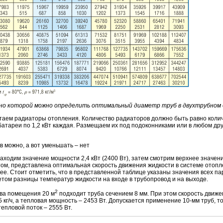
сно которой можно определить оптимальный диаметр труб в двухтрубном
таем радиаторы отопления. Количество радиаторов должно быть равно колич
 батареи по 1,2 кВт каждая. Размещаем их под подоконниками или в любом дру
 можно, а вот уменьшать – нет
аходим значение мощности 2,4 кВт (2400 Вт), затем смотрим верхнее значен
том, представлена оптимальная скорость движения жидкости в системе отопл
ее. Стоит отметить, что в представленной таблице указаны значения всех п
етом разницы температур жидкости на входе в трубопровод и на выходе.
2
ева помещения 20 м
подходит труба сечением 8 мм. При этом скорость движ
5 кг/ч, а тепловая мощность – 2453 Вт. Допускается применение 10-мм труб, т
 тепловой поток – 2555 Вт.