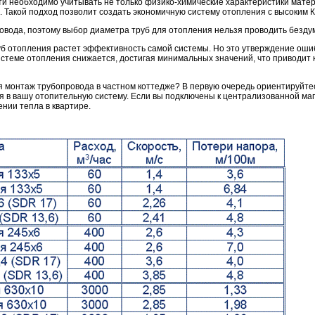
и необходимо учитывать не только физико-химические характеристики матери
. Такой подход позволит создать экономичную систему отопления с высоким 
овода, поэтому выбор диаметра труб для отопления нельзя проводить безду
уб отопления растет эффективность самой системы. Но это утверждение оши
теме отопления снижается, достигая минимальных значений, что приводит 
я монтаж трубопровода в частном коттедже? В первую очередь ориентируйтес
я в вашу отопительную систему. Если вы подключены к централизованной маг
ении тепла в квартире.