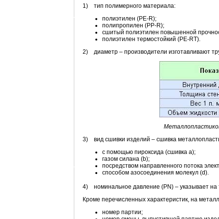
1) тип полимерного материала:
полиэтилен (PE-R);
полипропилен (PP-R);
сшитый полиэтилен повышенной прочнос
полиэтилен термостойкий (PE-RT).
2) диаметр – производители изготавливают тр
Металлопластиков
3) вид сшивки изделий – сшивка металлопласт
с помощью пироксида (сшивка а);
газом силана (b);
посредством направленного потока электр
способом азосоединения молекул (d).
4) номинальное давление (PN) – указывает на 
Кроме перечисленных характеристик, на метал
номер партии;