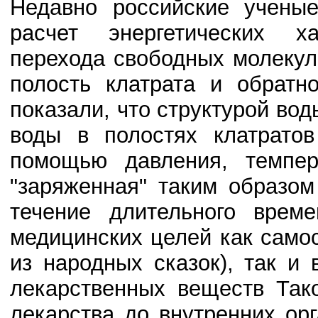
Недавно российские учены
расчет энергетических х
перехода свободных молекул
полость клатрата и обратн
показали, что структурой во
воды в полостях клатрато
помощью давления, темпера
"заряженная" таким образом
течение длительного врем
медицинских целей как само
из народных сказок), так и 
лекарственных веществ Тако
лекарства до внутренних орг