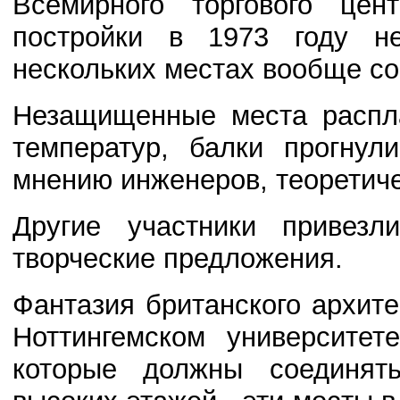
Всемирного торгового це
постройки в 1973 году н
нескольких местах вообще с
Незащищенные места распла
температур, балки прогнул
мнению инженеров, теоретиче
Другие участники привез
творческие предложения.
Фантазия британского архит
Ноттингемском университет
которые должны соединят