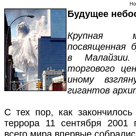
Но
Будущее небо
Крупная ме
посвященная б
в Малайзии.
торгового це
иному взгля
гигантов архи
С тех пор, как закончилось
террора 11 сентября 2001 
всего мира впервые собралис