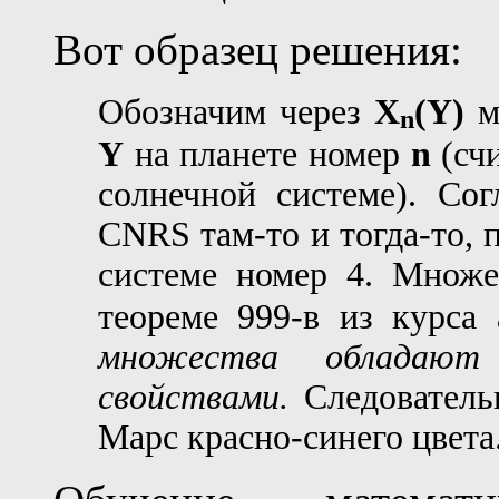
Вот образец решения:
Обозначим через
X
(Y)
м
n
Y
на планете номер
n
(счи
солнечной системе). Сог
CNRS там-то и тогда-то, 
системе номер 4. Множ
теореме 999-в из курса
множества обладают
свойствами.
Следователь
Марс красно-синего цвета