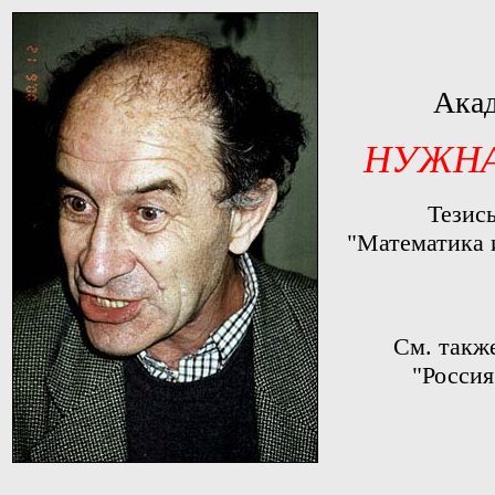
Ака
НУЖНА
Тезис
"Математика 
См. также
"Россия