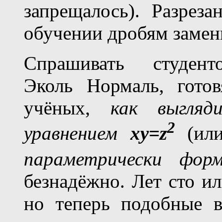
запрещалось). Разрез
обучении дробям замен
Спрашивать студенто
Эколь Нормаль, гото
учёных,
как выгляд
2
уравнением
xy=z
(и
параметрически фо
безнадёжно. Лет сто ил
но теперь подобные 