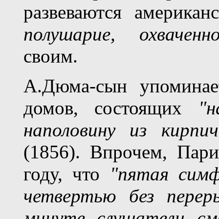
развеваются американ
полушарие, охваченн
своим.
А.Дюма-сын упомина
домов, состоящих
"н
наполовину из кирпич
(1856). Впрочем, Пари
году, что
"пятая симф
четвертью без перер
минуте слушатели см