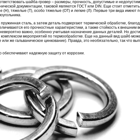
ответствовать шайба-гровер – размеры, прочность, допустимые и недопусти
хнической документации, таковой являются ГОСТ или DIN. Еще стоит отметить,
 (Н), тяжелые (Т), особо тяжелые (ОТ) и легкие (Л). Первые три вида имеют 
оугольника.
 пружинная сталь, а затем деталь подвергают термической обработке, благо
еличиваются его прочностные характеристики, а также стойкость к внешним 
се невероятно важно, особенно учитывая назначение данных деталей. Но дос
о комплексом мероприятий по термообработке. Еще на данный вид шайб мож
или же гальваническое цинкование). Правда, это необязательно, так что вы
о обеспечивают надежную защиту от коррозии.