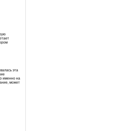
орую
етает
тором
овалась эта
ние
о именно на
вание, может