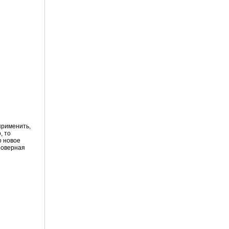
применить,
, то
о новое
гроверная