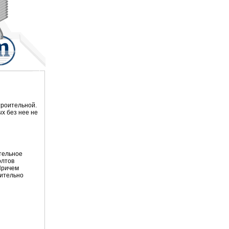
троительной.
ых без нее не
ительное
олтов
Причем
чительно