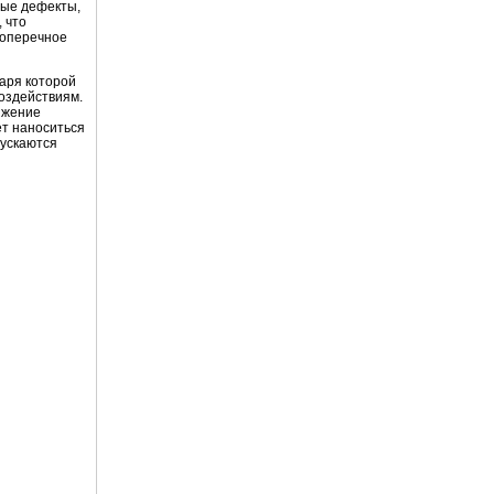
мые дефекты,
 что
поперечное
даря которой
воздействиям.
тижение
ет наноситься
пускаются