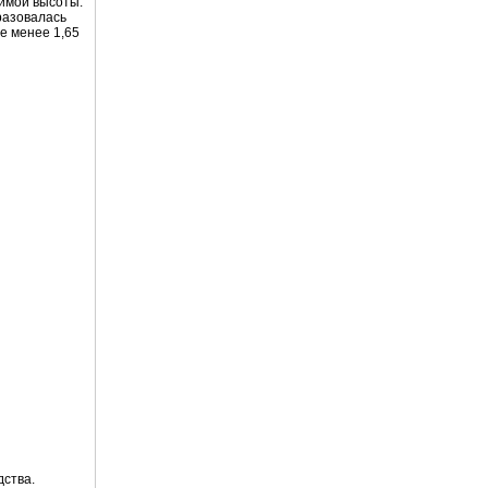
тимой высоты.
разовалась
е менее 1,65
дства.