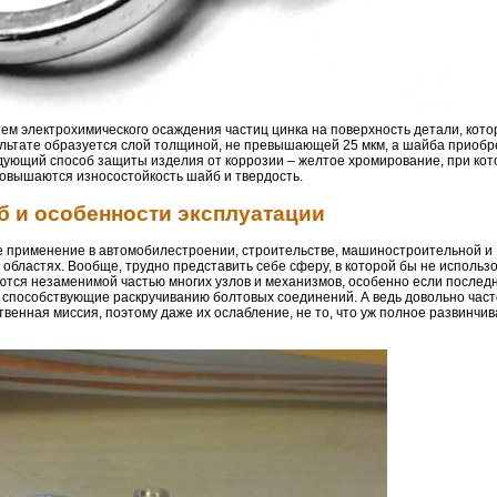
ем электрохимического осаждения частиц цинка на поверхность детали, кот
ультате образуется слой толщиной, не превышающей 25 мкм, а шайба приобр
дующий способ защиты изделия от коррозии – желтое хромирование, при ко
овышаются износостойкость шайб и твердость.
 и особенности эксплуатации
 применение в автомобилестроении, строительстве, машиностроительной и
областях. Вообще, трудно представить себе сферу, в которой бы не использ
ются незаменимой частью многих узлов и механизмов, особенно если послед
 способствующие раскручиванию болтовых соединений. А ведь довольно част
твенная миссия, поэтому даже их ослабление, не то, что уж полное развинчи