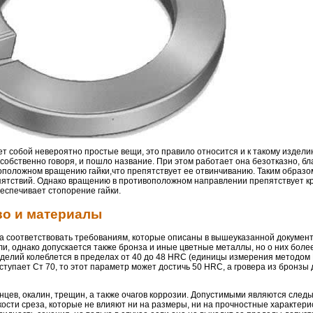
ет собой невероятно простые вещи, это правило относится и к такому издели
 собственно говоря, и пошло название. При этом работает она безотказно, бл
воположном вращению гайки,что препятствует ее отвинчиванию. Таким образо
пятствий. Однако вращению в противоположном направлении препятствует к
беспечивает стопорение гайки.
во и материалы
 соответствовать требованиям, которые описаны в вышеуказанной документа
ли, однако допускается также бронза и иные цветные металлы, но о них боле
зделий колеблется в пределах от 40 до 48 HRC (единицы измерения методом 
ступает Ст 70, то этот параметр может достичь 50 HRC, а гровера из бронзы
цев, окалин, трещин, а также очагов коррозии. Допустимыми являются след
ости среза, которые не влияют ни на размеры, ни на прочностные характери