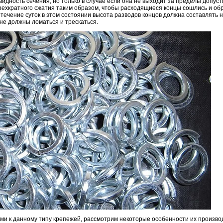
видность сечения, но только в случае если она не выходит за пределы допус
рехкратного сжатия таким образом, чтобы расходящиеся концы сошлись и об
течение суток в этом состоянии высота разводов концов должна составлять н
не должны ломаться и трескаться.
и к данному типу крепежей, рассмотрим некоторые особенности их произво