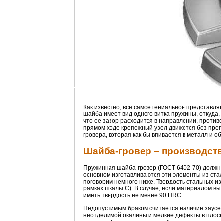
Как известно, все самое гениальное представля
шайба имеет вид одного витка пружины, откуда,
что ее зазор расходится в направлении, проти
прямом ходе крепежный узел движется без пре
гровера, которая как бы впивается в металл и о
Шайба-гровер – производст
Пружинная шайба-гровер (ГОСТ 6402-70) должна
основном изготавливаются эти элементы из ста
поговорим немного ниже. Твердость стальных и
рамках шкалы С). В случае, если материалом вы
иметь твердость не менее 90 HRC.
Недопустимым браком считается наличие заусен
неотделимой окалины и мелкие дефекты в плоск