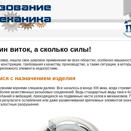
н виток, а сколько силы!
ровер, нашла свое широкое применение во всех областях, особенно машинос
онструкции, требования к качеству, производство, а также ситуации, в котор
 крепежного элемента недопустимо.
мся с назначением изделия
 своими корнями слишком далеко. Все началось в конце XIX века, когда стрем
более качественных резьбовых соединений. Ведь стандартные виды гаек и б
олебаний и вибраций, приходящихся на подвижные части узлов и механизмов. 
в результате ослабления или даже развинчивания крепежных элементов зна
сталостные разрушения.