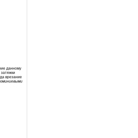
ение данному
е затяжки
гда врезание
алюминиевыми