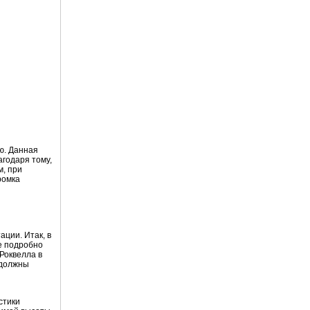
ю. Данная
агодаря тому,
м, при
ромка
ции. Итак, в
е подробно
Роквелла в
 должны
ы
стики