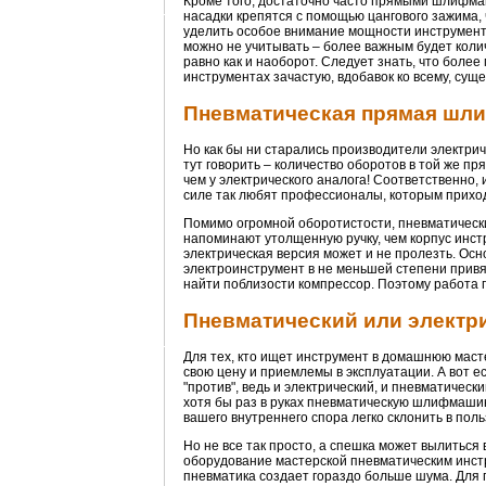
Кроме того, достаточно часто прямыми шлифм
насадки крепятся с помощью цангового зажима,
уделить особое внимание мощности инструмента
можно не учитывать – более важным будет коли
равно как и наоборот. Следует знать, что бол
инструментах зачастую, вдобавок ко всему, сущ
Пневматическая прямая шли
Но как бы ни старались производители электрич
тут говорить – количество оборотов в той же п
чем у электрического аналога! Соответственно,
силе так любят профессионалы, которым приход
Помимо огромной оборотистости, пневматически
напоминают утолщенную ручку, чем корпус инстр
электрическая версия может и не пролезть. Осн
электроинструмент в не меньшей степени привяз
найти поблизости компрессор. Поэтому работа 
Пневматический или электри
Для тех, кто ищет инструмент в домашнюю маст
свою цену и приемлемы в эксплуатации. А вот ес
"против", ведь и электрический, и пневматичес
хотя бы раз в руках пневматическую шлифмашин
вашего внутреннего спора легко склонить в поль
Но не все так просто, а спешка может вылиться 
оборудование мастерской пневматическим инстр
пневматика создает гораздо больше шума. Для п