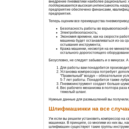
внедрение пневматики наиболее рационально:
поддерживается высокая интенсивность нагру
предприятие обеспечено финансами, квалифиц
предприятия.
Теперь оценим все преимущества пневмопривод
Безопасность работы во взрывоопасной 
Электробезопасность;
Экономия времени, как на скорости рабо
машинка будет останавливаться из-за с
остывания инструмента;
Кража машинки, несмотря на ее миниатю
остального дорогостоящего оборудовани
Безусловно, не следует забывать и о минусах. 
Для работы вам понадобится производите
Установка компрессора потребует дополн
"Правильный" воздух – обязательное усл
5-7 лет работы. Понадобится также лубр
Пневмоинструмент создает больше шума,
Вес рабочего механизма в полтора раза м
тяжелый шланг.
Нужные данные для размышлений вы получили, а
Шлифмашинки на все случаи
Уж если вы решили установить компрессор на 
машинках. В принципе, со многими из них вы, н
шлифмашин существуют такие группы инструме