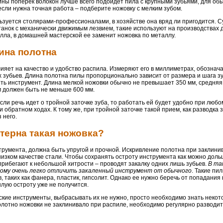
ны поперек волокон лучше всего подойдет пила с крупными зубьями, для об
если нужна точная работа – подберите ножовку с мелким зубом.
ьзуется столярами-профессионалами, в хозяйстве она вряд ли пригодится. 
танок с механически движимым лезвием, такие используют на производствах 
лла, в домашней мастерской ее заменит ножовка по металлу.
лина полотна
лияет на качество и удобство распила. Измеряют его в миллиметрах, обознача
зубьев. Длина полотна пилы пропорционально зависит от размера и шага зу
ть инструмент. Длина мелкой ножовки обычно не превышает 350 мм, средняя
м должен быть не меньше 600 мм.
сли речь идет о тройной заточке зуба, то работать ей будет удобно при любо
и обратном ходах. К тому же, при тройной заточке такой прием, как разводка 
 него.
ктерна такая ножовка?
трумента, должна быть упругой и прочной. Искривление полотна при заклини
изком качестве стали. Чтобы сохранять остроту инструмента как можно доль
прибегают к небольшой хитрости – проводят закалку одних лишь зубьев.
В та
ому очень легко отличить закаленный инструмент от обычного
. Такие пи
таких как фанера, пластик, гипсолит. Однако ее нужно беречь от попадания 
ылую остроту уже не получится.
вские инструменты, выбрасывать их не нужно, просто необходимо знать неко
олотно ножовки не заклинивало при распиле, необходимо регулярно разводит