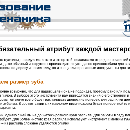
бязательный атрибут каждой мастер
о мужчины, наряду с молотком и отверткой, независимо от рода его занятий
ем, даже обычный инструмент производители уже давно приспособили для са
ножовка по дереву и по металлу, но и специализированные инструменты для г
ем размер зуба
 вполне возможно, что для ваших целей она не подойдет, поэтому рано или по
 пилой. В выборе этого инструмента вам пригодятся знания о его строении и
рмы, ей легче всего будет распиливать древесину поперек, для распилки др
и зубьями. В соответствии с их наклоном пила-ножовка будет поперечной ил
варианта.
и, однако с ней вы не добьетесь ровного края распила. Для работы в саду ил
дойдет. Для более чистого края распила используют инструмент с мелким зуб
 – из распила сложнее удаляются опилки.