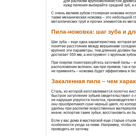
Для распилки крупноволокнистой древеси
нужд пиления выбирайте средний зуб, а 
С очень мелким зубом столярная ножовка испол
также механическая ножовка – это небольшой с
металлических труб и прочих элементов из мета
Пила-ножовка: шаг зуба и д
Шаг зуба – еще одна характеристика, которая в
понятие расстояние между вершинами соседних 
крупнее эти параметры, тем длиннее должен бы
достигает 550 мм, а инструмент с крупным зубо
При покупке поинтересуйтесь заточкой пилы – е
расположении волокон, как при прямом, так и пр
не применять – ножовка будет эффективна и без
Закаленная пила – чем хара
Сталь, из которой изготавливается полотно инс
быстрое затупление зубьев свидетельствуют о н
не нарушая упругости полотна, производители 
они приобретают сине-черный цвет, по котор
удобны при распилке искусственных материалов, 
иначе, испортив такие зубья, восстановить их б
Если у вас дома в мастерской еще старые отцо
особенности ухода за ними. Например, чтобы п
проводить их заточку.