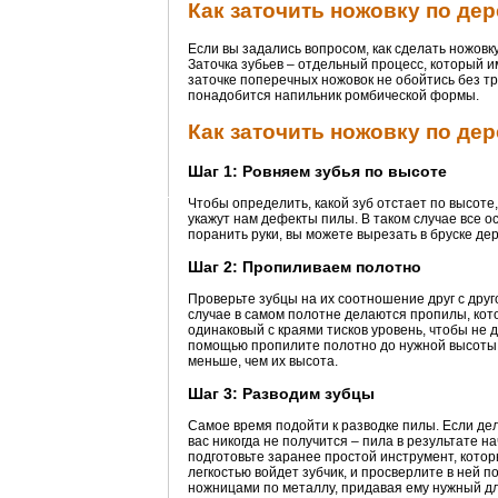
Как заточить ножовку по дер
Если вы задались вопросом, как сделать ножовку
Заточка зубьев – отдельный процесс, который и
заточке поперечных ножовок не обойтись без тр
понадобится напильник ромбической формы.
Как заточить ножовку по дер
Шаг 1: Ровняем зубья по высоте
Чтобы определить, какой зуб отстает по высоте
укажут нам дефекты пилы. В таком случае все 
поранить руки, вы можете вырезать в бруске дер
Шаг 2: Пропиливаем полотно
Проверьте зубцы на их соотношение друг с друг
случае в самом полотне делаются пропилы, кот
одинаковый с краями тисков уровень, чтобы не 
помощью пропилите полотно до нужной высоты з
меньше, чем их высота.
Шаг 3: Разводим зубцы
Самое время подойти к разводке пилы. Если де
вас никогда не получится – пила в результате 
подготовьте заранее простой инструмент, котор
легкостью войдет зубчик, и просверлите в ней 
ножницами по металлу, придавая ему нужный для