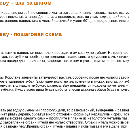
еву – шаг за шагом
 идеально острой, не спешите хвататься за напильник – спешка только все ус
меет несколько этапов. Для начала проверьте, есть ли у вас подходящий инст
ехгранного напильника с мелкой насечкой и углом 60°, для продольного инст
еву - пошаговая схема
, возьмите напильник помельче и проведите им сверху по зубьям. Нетронутые
остальные зубчики необходимо подпилить напильником до уровня самых низки
ева гнездо для напильника, закрепить его в нем и уже затем смело ровнять з
ом. Короткие элементы затрудняют распил, особенно после нескольких заточе
орые удлиняют зубья. Зажимаем полотно инструмента в тисках, выставляя зу
допустить слишком глубокого разреза. Вам понадобится ножовка по металлу – 
убчика. Лучше всего пила будет работать, если ширина зубцов будет в полт
лать разводку обычными плоскогубцами, то равномерный, выверенный развод
начнет рвать дерево, образуя много отходов и формируя неряшливый срез. По
ый вы можете сделать сами – пропилите в планке из нетолстого металла паз, 
под закрепление ограничителя несколько отверстий. Ограничитель можно выре
 разводки угол.Крепим ограничитель к планке и испытываем его в деле, при