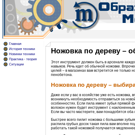
Главная
Ножовка по дереву – о
История техники
Новинки техники
Практика - теория
Этот инструмент должен быть в арсенале каждог
Ситуации
навыков. Речь идет об обычной ножовке. Впроч
целей – в магазинах вам встретится не только 
пенобетона.
Ножовка по дереву – выбира
Даже если у вас в хозяйстве уже есть ножовка,
возникнуть необходимость отправиться за новой
особенностях. Если пила имеет зубья прямой фо
волокон нужен будет инструмент с наклоненным
Если вы часто мастерите, вам понадобятся оба 
Быстрее всего пилит ножовка с большими зубьям
распила грубых досок такая пила вам вполне по
работать такой ножовкой получается медленнее