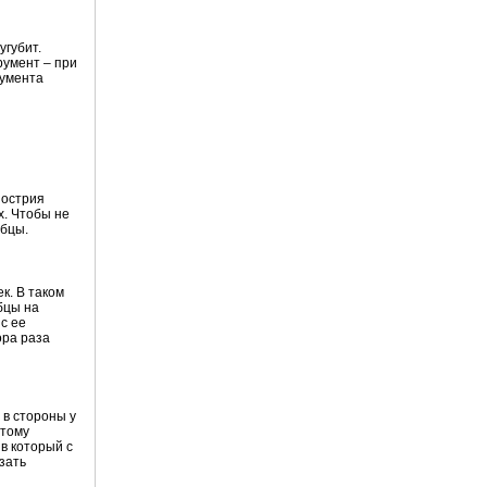
угубит.
румент – при
румента
 острия
х. Чтобы не
убцы.
к. В таком
бцы на
с ее
ора раза
 в стороны у
этому
в который с
зать