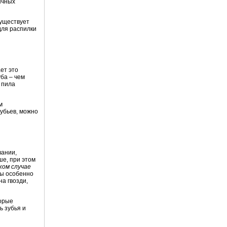
ычных
Существует
для распилки
ет это
ба – чем
 пила
м
зубьев, можно
вании,
ше, при этом
ком случае
лы особенно
на гвозди,
торые
ь зубья и