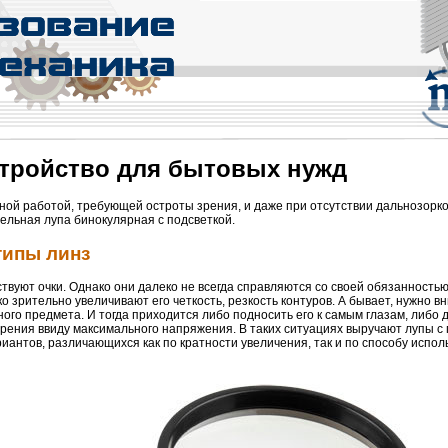
устройство для бытовых нужд
 иной работой, требующей остроты зрения, и даже при отсутствии дальнозорк
тельная лупа бинокулярная с подсветкой.
типы линз
вуют очки. Однако они далеко не всегда справляются со своей обязанностью
о зрительно увеличивают его четкость, резкость контуров. А бывает, нужно 
го предмета. И тогда приходится либо подносить его к самым глазам, либо 
зрения ввиду максимального напряжения. В таких ситуациях выручают лупы с
иантов, различающихся как по кратности увеличения, так и по способу испол