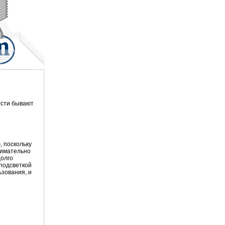
ости бывают
, поскольку
внимательно
долго
 подсветкой
ьзования, и