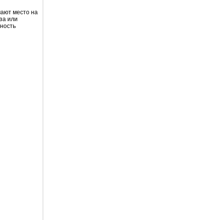
мают место на
за или
вность