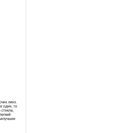
очих линз.
е один, то
 стекла,
легкий
Наилучшие