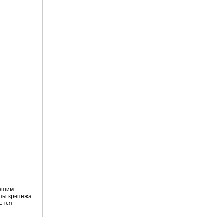
учшим
ипы крепежа
ается