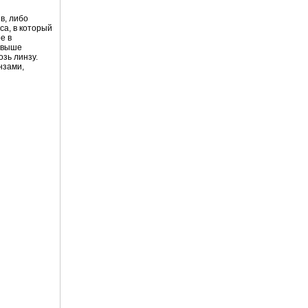
в, либо
са, в который
е в
и выше
озь линзу.
нзами,