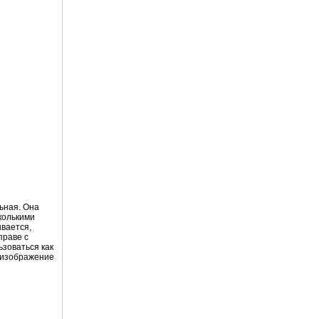
льная. Она
колькими
ывается,
праве с
ьзоваться как
о изображение