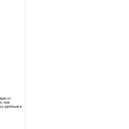
ямую от
т, чем
ось удобным в