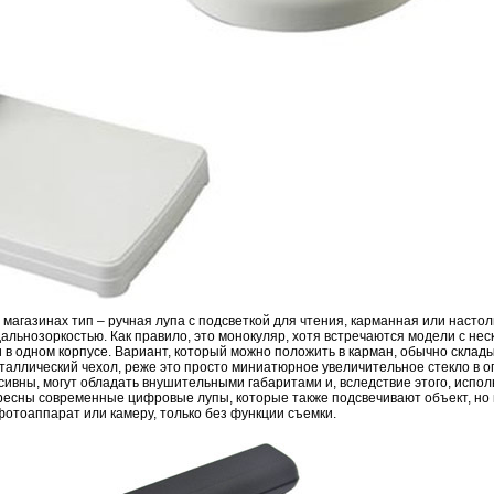
 магазинах тип – ручная лупа с подсветкой для чтения, карманная или насто
альнозоркостью. Как правило, это монокуляр, хотя встречаются модели с нес
в одном корпусе. Вариант, который можно положить в карман, обычно склад
таллический чехол, реже это просто миниатюрное увеличительное стекло в о
ивны, могут обладать внушительными габаритами и, вследствие этого, испол
ересны современные цифровые лупы, которые также подсвечивают объект, н
фотоаппарат или камеру, только без функции съемки.