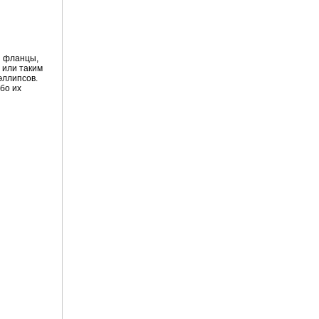
и фланцы,
 или таким
эллипсов.
бо их