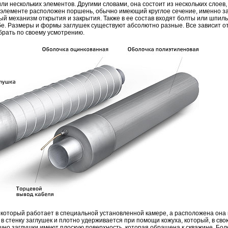
и нескольких элементов. Другими словами, она состоит из нескольких слоев,
элементе расположен поршень, обычно имеющий круглое сечение, именно за
ый механизм открытия и закрытия. Также в ее состав входят болты или шпиль
е. Размеры и формы заглушек существуют абсолютно разные. Все зависит о
брать по своему усмотрению.
который работает в специальной установленной камере, а расположена она 
в стенку заглушек и плотно удерживается при помощи кожуха, который, в сво
о заглушки имеют плоскую поверхность, которая обращена к скважине. Боле