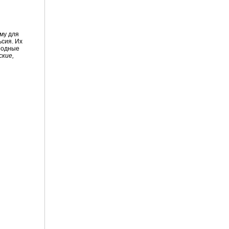
му для
ьсия. Их
ародные
ские,