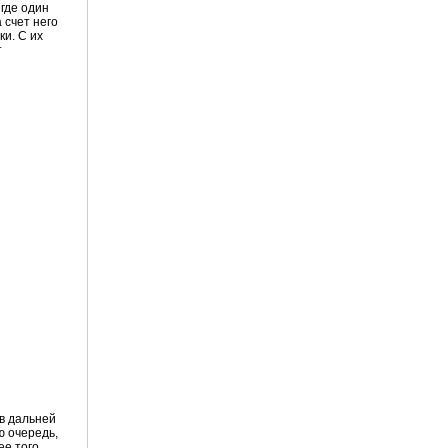
 где один
 счет него
ки. С их
т
в дальней
ю очередь,
е того,