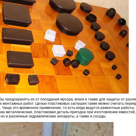
бы предохранять их от попадания мусора, влаги и также для защиты от разл
х монтажных работ. Целью пластиковых заглушек также можно считать пере
. Чаще это временное применение, то есть когда ведутся ремонтные работы. 
лушка металлическая, пластиковая деталь пригодна при изготовлении емкостей
 но и различные гидравлические аппараты, а также и сосуды.