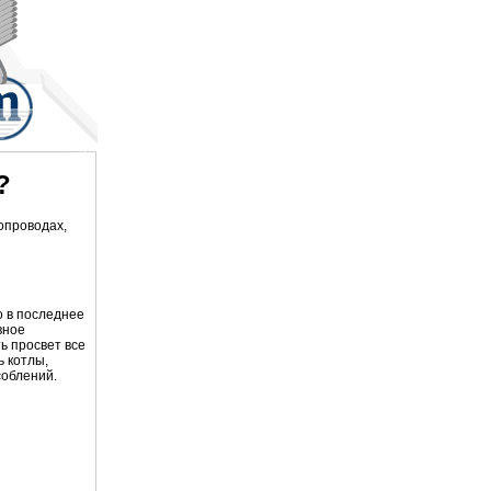
?
опроводах,
о в последнее
вное
ь просвет все
ь котлы,
соблений.