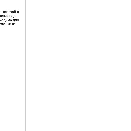
втической и
тиями под
бходимо для
глушки из