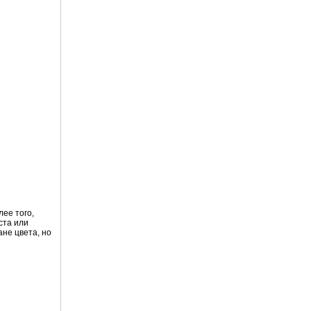
ее того,
ста или
ане цвета, но