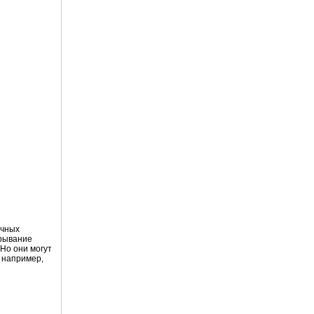
ичных
крывание
Но они могут
, например,