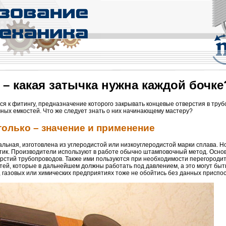
– какая затычка нужна каждой бочке
ся к фитингу, предназначение которого закрывать концевые отверстия в труб
ных емкостей. Что же следует знать о них начинающему мастеру?
только – значение и применение
альная, изготовлена из углеродистой или низкоуглеродистой марки сплава. Н
стик. Производители используют в работе обычно штамповочный метод. Осно
рстий трубопроводов. Также ими пользуются при необходимости перегородит
тей, которые в дальнейшем должны работать под давлением, а это могут быт
, газовых или химических предприятиях тоже не обойтись без данных приспо