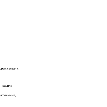
орых связан с
е правила
режденными,