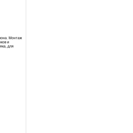
лона. Монтаж
оков и
яка, для