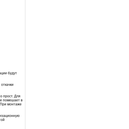
ации будут
 откачки
о прост. Для
не помешает в
. При монтаже
лизационную
той