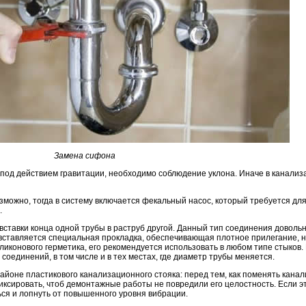
Замена сифона
 под действием гравитации, необходимо соблюдение уклона. Иначе в канализ
зможно, тогда в систему включается фекальный насос, который требуется для
.
ставки конца одной трубы в раструб другой. Данный тип соединения довольн
 вставляется специальная прокладка, обеспечивающая плотное прилегание, 
ликонового герметика, его рекомендуется использовать в любом типе стыков
соединений, в том числе и в тех местах, где диаметр трубы меняется.
айоне пластикового канализационного стояка: перед тем, как поменять кана
афиксировать, чтоб демонтажные работы не повредили его целостность. Если э
ся и лопнуть от повышенного уровня вибрации.