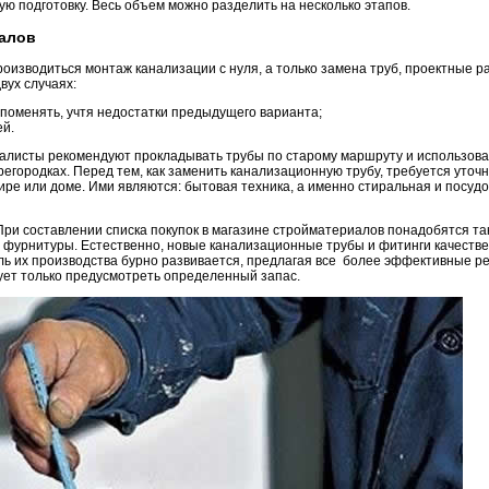
ую подготовку. Весь объем можно разделить на несколько этапов.
иалов
производиться монтаж канализации с нуля, а только замена труб, проектные 
вух случаях:
поменять, учтя недостатки предыдущего варианта;
ей.
алисты рекомендуют прокладывать трубы по старому маршруту и использова
егородках. Перед тем, как заменить канализационную трубу, требуется уточ
тире или доме. Ими являются: бытовая техника, а именно стиральная и посуд
 При составлении списка покупок в магазине стройматериалов понадобятся т
 фурнитуры. Естественно, новые канализационные трубы и фитинги качеств
ль их производства бурно развивается, предлагая все более эффективные р
ует только предусмотреть определенный запас.