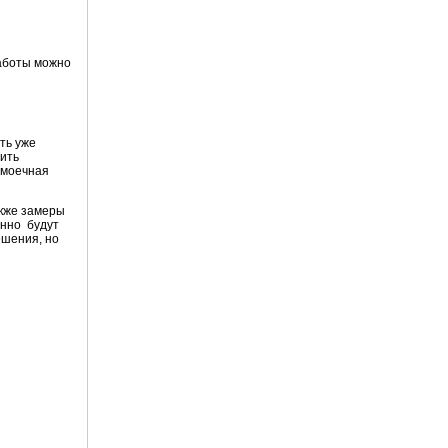
работы можно
ть уже
нить
омоечная
акже замеры
енно будут
ешения, но