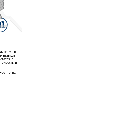
ли санузле.
ых навыков
остаточно
тоимость, и
будет точная