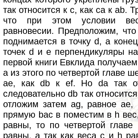
так относится к с, как са к аb. 
что при этом условии ве
равновесии. Предположим, что
поднимается в точку d, а конец
точек d и е перпендикуляры на
первой книги Евклида получаем 
а из этого по четвертой главе ш
ае, как db к ef. Но da так о
следовательно db так относится 
отложим затем ag, равное ае,
прямую bас в поместим в h вес, 
равны, то по четвертой главе
равны, а так как веса с и h ра