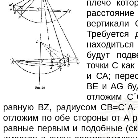
плечо кото
расстояние
вертикали 
Требуется 
находиться
будут под
точки С как
и СА; пере
BE и AG буд
отложим C´
равную BZ, радиусом СB=С´А.
отложим по обе стороны от А р
равные первым и подобные (сказ