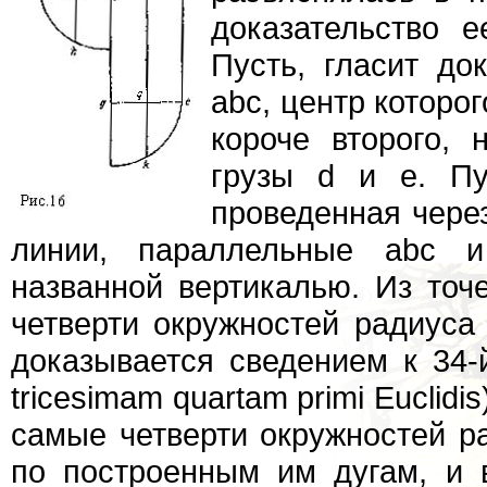
доказательство е
Пусть, гласит док
abc, центр которог
короче второго,
грузы d и е. Пу
проведенная через
линии, параллельные abc 
названной вертикалью. Из точ
четверти окружностей радиуса 
доказывается сведением к 34-
tricesimam quartam primi Euclidi
самые четверти окружностей ра
по построенным им дугам, и в