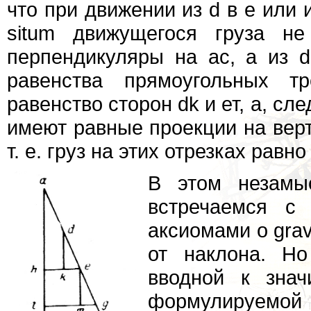
что при движении из d в е или и
situm движущегося груза н
перпендикуляры на ас, а из d
равенства прямоугольных т
равенство сторон dk и ет, а, сл
имеют равные проекции на вертик
т. е. груз на этих отрезках равно
В этом незамы
встречаемся с
аксиомами о grav
от наклона. Но
вводной к зна
формулируемой 