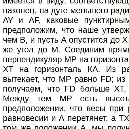
имеется в виду: соответствующ
наконец, на дуге меньшего рад
AY и AF, каковые пунктирны
предположим, что наше утверж
чем В, и пусть А опустится до Х
же угол до М. Соединим пря
перпендикуляр МР на горизонта
XT на горизонталь КА. Из р
вытекает, что МР равно FD; из
получаем, что FD больше XT,
Между тем МР есть высота
предположении, что весы при 
равновесии и А перетянет, а Т
том же положении А, мы получ