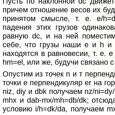
Пусть по наклонной dc движетс
причем отношение весов их бу
принятом смысле, т. е. e/h=d
падения этих грузов одинако
равную dc, и на ней поместим
себе, что грузы наши е и h и
находятся в равновесии, т. е. е
hm=el, или же, будучи связано с i
Опустим из точек n и т перпенди
точки е перпендикуляр еr на гор
niz, diy и dbk получаем nz/ni=d
mhx и dab-mx/mh=db/dk; отсюда
условию i/h=dk/da, получаем m