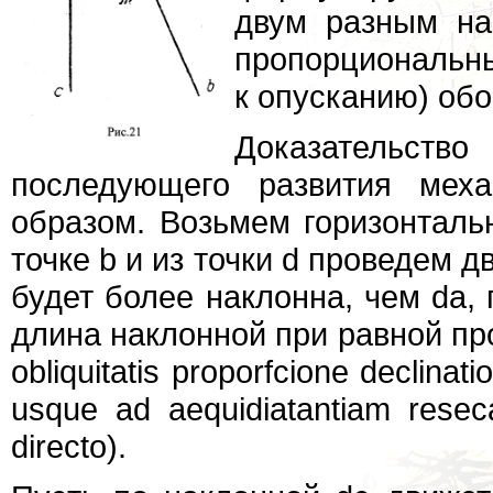
двум разным на
пропорциональны
к опусканию) об
Доказательст
последующего развития мех
образом. Возьмем горизонталь
точке b и из точки d проведем д
будет более наклонна, чем da,
длина наклонной при равной прое
obliquitatis proporfcione declina
usque ad aequidiatantiam resec
directo).