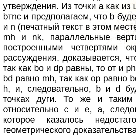
утверждения. Из точки а как из
bтnс и предполагаем, что b будет
и n (печатный текст в этом мес
mh и nk, параллельные верт
построенными четвертями ок
рассуждения, доказывается, что 
так как bо и dp равны, то от и p
bd равно mh, так как ор равно bd
h, и, следовательно, b и d б
точках дуги. То же и таким
относительно с и е, а, следо
которое казалось недостат
геометрического доказательств