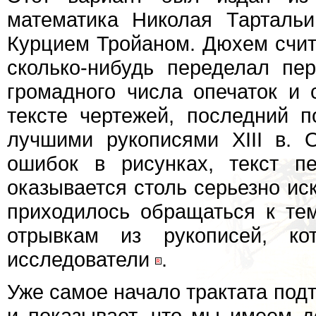
математика Николая Тартальи
Курцием Тройаном. Дюхем счит
сколько-нибудь переделал пе
громадного числа опечаток и
тексте чертежей, последний п
лучшими рукописями XIII в. 
ошибок в рисунках, текст п
оказывается столь серьезно ис
приходилось обращаться к те
отрывкам из рукописей, к
исследователи
.
Уже самое начало трактата под
и показывает, что мы имеем д