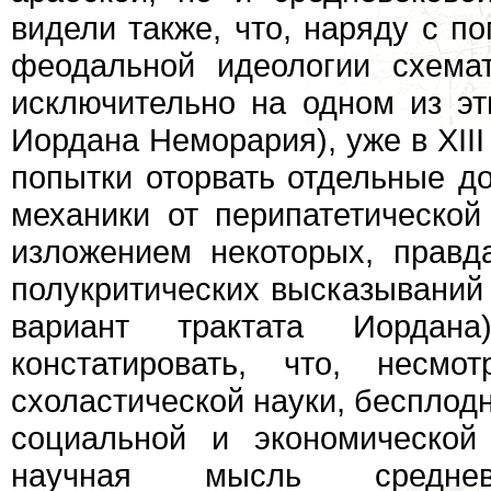
видели также, что, наряду с п
феодальной идеологии схема
исключительно на одном из эт
Иордана Неморария), уже в XIII
попытки оторвать отдельные д
механики от перипатетической
изложением некоторых, правд
полукритических высказываний 
вариант трактата Иорда
констатировать, что, несмо
схоластической науки, бесплод
социальной и экономической
научная мысль среднев