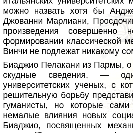
итальянских университетских 
можно назвать хотя бы Андж
Джованни Марлиани, Просдочи
произведения совершенно 
формировании классической ме
Винчи не подлежат никакому с
Биаджио Пелакани из Пармы, о
скудные сведения, — оди
университетских ученых, с к
решительную борьбу представи
гуманисты, но которые сами
немалые влияния новых соци
Биаджио, посвященных механ