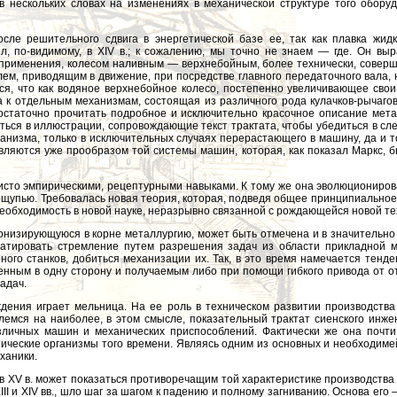
 в нескольких словах на изменениях в механической структуре того обор
ле решительного сдвига в энергетической базе ее, так как плавка жидк
л, по-видимому, в XIV в.; к сожалению, мы точно не знаем — где. Он выр
 применения, колесом наливным — верхнебойным, более технически, совер
м, приводящим в движение, при посредстве главного передаточного вала, н
тся, что как водяное верхнебойное колесо, постепенно увеличивающее сво
а к отдельным механизмам, состоящая из различного рода кулачков-рычагов
Достаточно прочитать подробное и исключительно красочное описание мета
еться в иллюстрации, сопровождающие текст трактата, чтобы убедиться в с
ханизма, только в исключительных случаях перерастающего в машину, да и 
ляются уже прообразом той системы машин, которая, как показал Маркс, бы
чисто эмпирическими, рецептурными навыками. К тому же она эволюциониров
 ощупью. Требовалась новая теория, которая, подведя общее принципиально
 необходимость в новой науке, неразрывно связанной с рождающейся новой те
ионизирующуюся в корне металлургию, может быть отмечена и в значительно
статировать стремление путем разрешения задач из области прикладной 
ного станков, добиться механизации их. Так, в это время намечается тенд
енным в одну сторону и получаемым либо при помощи гибкого привода от от
адач.
дения играет мельница. На ее роль в техническом развитии производства
шлемся на наиболее, в этом смысле, показательный трактат сиенского ин
азличных машин и механических приспособлений. Фактически же она почт
ические организмы того времени. Являясь одним из основных и необходим
ханики.
в XV в. может показаться противоречащим той характеристике производства
II и XIV вв., шло шаг за шагом к падению и полному загниванию. Основа его