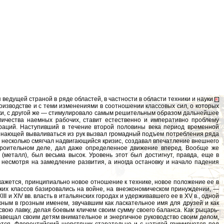
ся ведущей страной в ряде областей, в частности в области техники и науки
роизводстве и с теми изменениями в соотношении классовых сил, о которых
ники, с другой же — стимулировало самым решительным образом дальнейшее
личества наемных рабочих, ставит естественно и императивно проблему
раций. Наступивший в течение второй половины века период временной
ачинающей вываливаться из рук вызвал громадный подъем потребления ряда
е несколько смягчал надвигающийся кризис, создавал впечатление внешнего
 строительном деле, дал даже определенное движение вперед. Вообще же
 (металл), был весьма высок. Уровень этот был достигнут, правда, еще в
несмотря на замедление развития, а иногда остановку и начало падения
кажется, принципиально новое отношение к технике, новое положение ее в
ких классов базировались на войне, на внеэкономическом принуждении, —
 и XIV вв. власть в итальянских городах и удерживавшего ее в XV в., одной
ным в грозным именем, звучавшим как ласкательное имя для друзей и как
вою лавку, делая боевым кличем своим сумму своего баланса. Как рыцарь-
завещал своим детям внимательное и энергичное руководство своим делом,