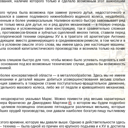
удования, наличие которого только и сделало возможным этот важнейший
ого чугуна была возможна при замене ручного дутья, недостаточного и
азился в замене подливного нижнебойного водяного колеса, неудобного,
шенным и более универсальным. Наливное колесо быстро завоевывает ряд
е только меха для дутья, но и ряд других механизмов — в первую очередь
и размеры и усложняющее свою конструкцию, так и сравнительно сложная
, противовесов-блоков и зубчатых сцеплений многих типов, ставили перед
ллургической техники середины XV в. в трактате об архитектуре Антонио
ледующем: вместо доминирующего в средневековом ремесле, в том числе и в
то в условном смысле этого слова, мы имеем здесь уже настоящие машины.
ла основой капиталистического производства и возникла только на почве
ала слишком быстро для того, чтобы можно было успевать подгонять к ней
е основание под все возможные технические случаи, давала бы возможность
хникой.
 более консервативной области — в металлообработке. Здесь мы не имеем
механики и деталей машин добиться усовершенствования весьма слабых
енция заменить в токарном станке поступательно-вращательное движение,
дельного махового колеса, либо же от педали и кривошипного механизма.
 неоднократно указывал Маркс. Можно привести ряд весьма характерных
женера Франческо ди Джиорджио Мартини
, о котором мы будем подробно
и целиком посвящена описанию пятнадцати различных мельниц, которые
ейших орудий производства, они давали наиболее богатую пищу пытливому
 этого времени, которую мы давали выше. Однако в действительности здесь
 — техника — была одной из причин его крупного подъема и к XV в. достигла