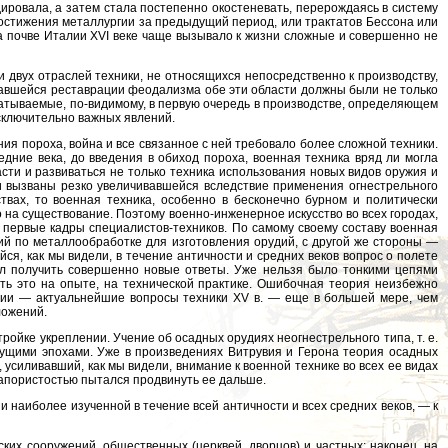
адировала, а затем стала постепенно окостеневать, перерождаясь в систему
достижения металлургии за предыдущий период, или трактатов Бессона или
а почве Италии XVI веке чаще вызывало к жизни сложные и совершенно не
и двух отраслей техники, не относящихся непосредственно к производству,
ивавшейся реставрации феодализма обе эти области должны были не только
абатываемые, по-видимому, в первую очередь в производстве, определяющем
исключительно важных явлений.
ия пороха, война и все связанное с ней требовало более сложной техники.
едние века, до введения в обиход пороха, военная техника вряд ли могла
сти и развиваться не только техника использования новых видов оружия и
ли вызваны резко увеличивавшейся вследствие применения огнестрельного
твах, то военная техника, особенно в бесконечно бурном и политически
во на существование. Поэтому военно-инженерное искусство во всех городах,
ни первые кадры специалистов-техников. По самому своему составу военная
ий по металлообработке для изготовления орудий, с другой же стороны —
ся, как мы видели, в течение античности и средних веков вопрос о полете
был получить совершенно новые ответы. Уже нельзя было тонкими цепями
ать это на опыте, на технической практике. Ошибочная теория неизбежно
рии — актуальнейшие вопросы техники XV в. — еще в большей мере, чем
ложений.
ойке укреплении. Учение об осадных орудиях неогнестрельного типа, т. е.
дущими эпохами. Уже в произведениях Витрувия и Геронa теория осадных
, усиливавший, как мы видели, внимание к военной технике во всех ее видах
 напористостью пытался продвинуть ее дальше.
и наиболее изученной в течение всей античности и всех средних веков, — к
ских сооружений, общественных (церквей, дворцов) и частных; наконец, на