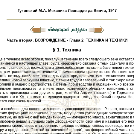
Гуковский М.А. Механика Леонардо да Винчи, 1947
Часть вторая. ВОЗРОЖДЕНИЕ - Глава 2. ТЕХНИКА И ТЕХНИКИ
§ 1. Техника
ще в течение всего этого и, пожалуй, в течение всего следующего века остает
займемся в настоящей главе, была неразрывно связана с теми сдвигами в п
ороны, становилось возможным и целесообразным только на базе новой тех
одством ранне-капиталистическим, применяющим сравнительно большие ко
их и потому наиболее невыгодных для предпринимателя технических опе
елями новой верхушки властью, с таким трудом завоеванной и так скоро н
рговли и общего расстройства системы производства и обращения, но все ж
ильном производстве, а в некоторых технических областях, например, в
ать с производствами других стран, хотя бы Англии (текстиль) и Германии
одством в XV в., имело тенденцию задержать его дальнейший подъем. Но, 
ается еще очень высокой.
, и особенно для нашего изложения руководящее значение. Решает, как нам 
еских формациях положение, власть, могущество руководящих эксплуататорс
тью, но все же с ней неидентичных, — могущество класса, захватившего в XIII
любовно вешал в лучшем зале дворца-крепости свой меч и называл его неж
щениях своего вновь отстроенного палаццо помещал своему производство и с
ру и преданность "святой католической церкви", так флорентийский магнат 