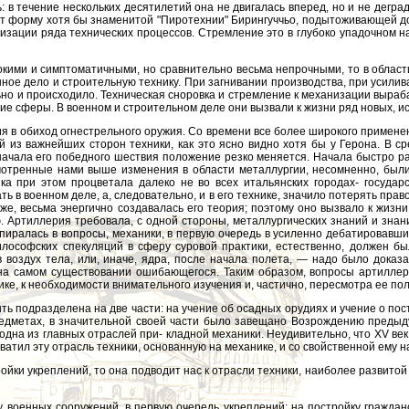
: в течение нескольких десятилетий она не двигалась вперед, но и не дегр
мет форму хотя бы знаменитой "Пиротехнии" Бирингуччьо, подытоживающей 
изации ряда технических процессов. Стремление это в глубоко упадочном н
окими и симптоматичными, но сравнительно весьма непрочными, то в област
нное дело и строительную технику. При загнивании производства, при усил
льно и происходило. Техническая сноровка и стремление к механизации выр
ие сферы. В военном и строительном деле они вызвали к жизни ряд новых, 
я в обиход огнестрельного оружия. Со времени все более широкого применен
из важнейших сторон техники, как это ясно видно хотя бы у Герона. В ср
начала его победного шествия положение резко меняется. Начала быстро ра
ссмотренные нами выше изменения в области металлургии, несомненно, бы
а при этом процветала далеко не во всех итальянских городах- государс
ь в военном деле, а, следовательно, и в его технике, значило потерять пра
иже, весьма энергично создавалась его теория; поэтому оно вызвало к жиз
 Артиллерия требовала, с одной стороны, металлургических знаний и знан
иралась в вопросы, механики, в первую очередь в усиленно дебатировавший
илософских спекуляций в сферу суровой практики, естественно, должен 
в воздух тела, или, иначе, ядра, после начала полета, — надо было доказ
 на самом существовании ошибающегося. Таким образом, вопросы артилле
ке, к необходимости внимательного изучения и, частично, пересмотра ее по
 подразделена на две части: на учение об осадных орудиях и учение о постр
редметах, в значительной своей части было завещано Возрождению преды
одна из главных отраслей при- кладной механики. Неудивительно, что XV век
ватил эту отрасль техники, основанную на механике, и со свойственной ему
ки укреплений, то она подводит нас к отрасли техники, наиболее развитой 
у военных сооружений, в первую очередь укреплений; на постройку граждан