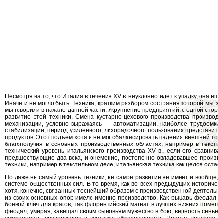
Несмотря на то, что Италия в течение XV в. неуклонно идет к упадку, она е
Иначе и не могло быть. Техника, кратким разбором состояния которой мы 
мы говорили в начале данной части. Укрупнение предприятий, с одной ст
развитие этой техники. Смена кустарно-цехового производства произв
механизации, условно выражаясь — автоматизации, наиболее трудоемк
стабилизации, период усиленного, лихорадочного пользования представит
продуктов. Этот подъем хотя и не мог сбалансировать падения внешней то
благополучия в основных производственных областях, например в текст
технический уровень итальянского производства XV в., если его сравнив
предшествующие два века, и онемение, постепенно овладевавшее произв
техники, например в текстильном деле, итальянская техника как целое ост
Но даже не самый уровень техники, не самое развитие ее имеет и вообще
системе общественных сил. В то время, как во всех предыдущих историч
хотя, конечно, связанных теснейший образом с производственной деятельнос
из своих основных опор имело именно производство. Как рыцарь-феодал 
боевой клич для врагов, так флорентийский магнат в лучших нижних поме
феодал, умирая, завещал своим сыновьям мужество в бою, верность сенье