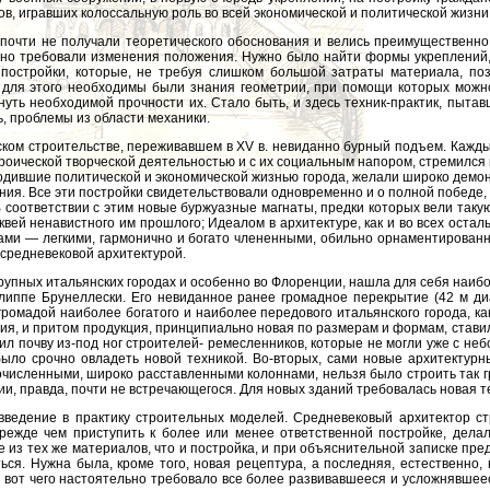
ов, игравших колоссальную роль во всей экономической и политической жизни
 почти не получали теоретического обоснования и велись преимущественно
ьно требовали изменения положения. Нужно было найти формы укреплений,
постройки, которые, не требуя слишком большой затраты материала, поз
для этого необходимы были знания геометрии, при помощи которых можно
уть необходимой прочности их. Стало быть, и здесь техник-практик, пыт
, проблемы из области механики.
ском строительстве, переживавшем в XV в. невиданно бурный подъем. Кажды
героической творческой деятельностью и с их социальным напором, стремился
дившие политической и экономической жизнью города, желали широко демон
ания. Все эти постройки свидетельствовали одновременно и о полной побед
В соответствии с этим новые буржуазные магнаты, предки которых вели та
квей ненавистного им прошлого; Идеалом в архитектуре, как и во всех оста
ами — легкими, гармонично и богато члененными, обильно орнаментированн
средневековой архитектурой.
крупных итальянских городах и особенно во Флоренции, нашла для себя наиб
илиппе Брунеллески. Его невиданное ранее громадное перекрытие (42 м д
ромадой наиболее богатого и наиболее передового итальянского города, к
я, и притом продукция, принципиально новая по размерам и формам, ставил
выбил почву из-под ног строителей- ремесленников, которые не могли уже с
ыло срочно овладеть новой техникой. Во-вторых, сами новые архитектур
численными, широко расставленными колоннами, нельзя было строить так гр
лии, правда, почти не встречающегося. Для новых зданий требовалась новая 
едение в практику строительных моделей. Средневековый архитектор стр
режде чем приступить к более или менее ответственной постройке, делал
 из тех же материалов, что и постройка, и при объяснительной записке пре
ься. Нужна была, кроме того, новая рецептура, а последняя, естественно
— вот чего настоятельно требовало все более развивавшееся и усложнявше