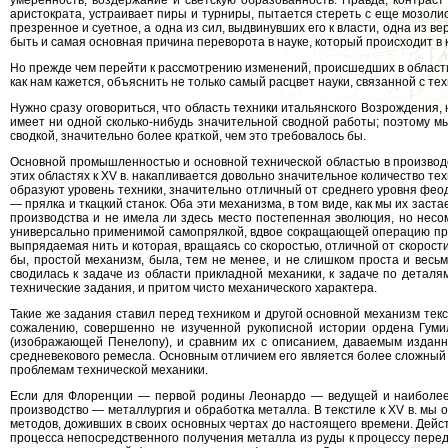
умеренность, воздержание и светскую образованность. Правда, контраст
аристократа, устраивает пиры и турниры, пытается стереть с еще мозолист
презренное и суетное, а одна из сил, выдвинувших его к власти, одна из 
быть и самая основная причина переворота в науке, который происходит в
Но прежде чем перейти к рассмотрению изменений, происшедших в области 
как нам кажется, объяснить не только самый расцвет науки, связанной с тех
Нужно сразу оговориться, что область техники итальянского Возрождения,
имеет ни одной сколько-нибудь значительной сводной работы; поэтому м
сводкой, значительно более краткой, чем это требовалось бы.
Основной промышленностью и основной технической областью в производс
этих областях к XV в. накапливается довольно значительное количество те
образуют уровень техники, значительно отличный от среднего уровня феод
— прялка и ткацкий станок. Оба эти механизма, в том виде, как мы их заста
производства и не имела ли здесь место постепенная эволюция, но несо
универсально применимой самопрялкой, вдвое сокращающей операцию пряд
выпрядаемая нить и которая, вращаясь со скоростью, отличной от скорост
бы, простой механизм, была, тем не менее, и не слишком проста и весьм
сводилась к задаче из области прикладной механики, к задаче по детал
технические задания, и притом чисто механического характера.
Такие же задания ставил перед техником и другой основной механизм текс
сожалению, совершенно не изученной рукописной истории ордена Гуми
(изображающей Пенелопу), и сравним их с описанием, даваемым изданным
средневекового ремесла. Основным отличием его является более сложный 
проблемам технической механики.
Если для Флоренции — первой родины Леонардо — ведущей и наиболее 
производство — металлургия и обработка металла. В текстиле к XV в. мы 
методов, доживших в своих основных чертах до настоящего времени. Действ
процесса непосредственного получения металла из руды к процессу перед