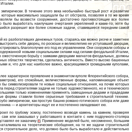
 Италии.
 эмпирически. В течение этого века необычайно быстрый рост и развитие
 которые максимально защищали бы от обстрела, позволяя в то же время
воляли бы возвести сооружения, достаточно противостоящие все более
 было выработать наилучшие очертания укреплений и какие-то, хотя бы
авшийся разрешит все более сложные задачи, ставившиеся передним самой
й из разбогатевших денежных тузов, стараясь как можно резче и заметнее
 выстроить себе дворец, по роскоши и великолепию не уступавший дворцам,
стрировать благополучие его под их управлением. Они сооружали соборы и
е, одержанной новыми социальными силами над силами феодальной Италии,
кую ожесточенную борьбу с замками-дворцами магнатов феодальных, должны
льных областях творчества, сделалась античность. Вместо высоко башенных
ыми и, что для нас наиболее важно, красующимися громадными куполами,
олее характерное проявление в знаменитом куполе Флорентийского собора,
иаметром), его спокойные, величественные формы, напоминающие объект
ак бы символизировали те новые социальные отношения, на почве которых
а перед строителями задачи не только художественного, но и технического
 небольшими только изменениями применять завещанные дедами и прадедами
ные формы ставили более серьезные требования к строительной технике.
убо эмпирически, как простую башню романо-готического собора или даже
техника — и архитекторы ищут ее и постепенно овладевают ею.
оил по грубому эскизу, постепенно возводя камень за камнем, проверяя
 сам или заказывал у работавшего в контакте с ним подручного-столяра
дставлял ее заказчику
. Применение моделей было, несомненно, большим
, наталкивала на теоретические обобщения, на те же задачи строительной
еся строительное дело, что должно было быть выработало и действительно