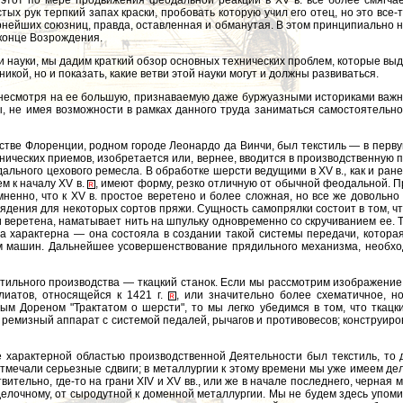
 этот по мере продвижения феодальной реакции в XV в. все более смягча
ых рук терпкий запах краски, пробовать которую учил его отец, но это все-т
вернейших союзниц, правда, оставленная и обманутая. В этом принципиально н
 конце Возрождения.
науки, мы дадим краткий обзор основных технических проблем, которые выдв
никой, но и показать, какие ветви этой науки могут и должны развиваться.
 несмотря на ее большую, признаваемую даже буржуазными историками важнос
ы, не имея возможности в рамках данного труда заниматься самостоятельн
тве Флоренции, родном городе Леонардо да Винчи, был текстиль — в первую
хнических приемов, изобретается или, вернее, вводится в производственную 
ального цехового ремесла. В обработке шерсти ведущими в XV в., как и ран
ем к началу XV в.
, имеют форму, резко отличную от обычной феодальной. Пр
мненно, что к XV в. простое веретено и более сложная, но все же довольн
ения для некоторых сортов пряжи. Сущность самопрялки состоит в том, что
и веретена, наматывает нить на шпульку одновременно со скручиванием ее. Т
а характерна — она состояла в создании такой системы передачи, которая
ям машин. Дальнейшее усовершенствование прядильного механизма, необход
тильного производства — ткацкий станок. Если мы рассмотрим изображение 
лиатов, относящейся к 1421 г.
, или значительно более схематичное, н
 Дореном "Трактатом о шерсти", то мы легко убедимся в том, что ткацкий
ремизный аппарат с системой педалей, рычагов и противовесов; конструиро
характерной областью производственной Деятельности был текстиль, т
отмечали серьезные сдвиги; в металлургии к этому времени мы уже имеем д
ительно, где-то на грани XIV и XV вв., или же в начале последнего, черная
елочному, от сыродутной к доменной металлургии. Мы не будем здесь упомин