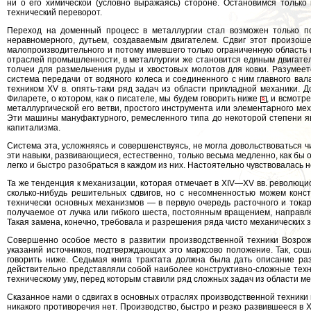
ни о его химической (условно выражаясь) стороне. Остановимся только
технический переворот.
Переход на доменный процесс в металлургии стал возможен только пос
неравномерного, дутьем, создаваемым двигателем. Сдвиг этот произоше
малопроизводительного и потому имевшего только ограниченную область
отраслей промышленности, в металлургии же становится единым двигателе
толчеи для размельчения руды и хвостовых молотов для ковки. Разумее
система передачи от водяного колеса и соединенного с ним главного вал
техником XV в. опять-таки ряд задач из области прикладной механики. 
Филарете, о котором, как о писателе, мы будем говорить ниже
, и всмотр
металлургической его ветви, простого инструмента или элементарного ме
Эти машины мануфактурного, ремесленного типа до некоторой степени яв
капитализма.
Система эта, усложняясь и совершенствуясь, не могла довольствоваться 
эти навыки, развивающиеся, естественно, только весьма медленно, как бы
легко и быстро разобраться в каждом из них. Настоятельно чувствовалась
Та же тенденция к механизации, которая отмечает в XIV—XV вв. революц
сколько-нибудь решительных сдвигов, но с несомненностью можем кон
технически основных механизмов — в первую очередь расточного и токар
получаемое от лучка или гибкого шеста, постоянным вращением, направл
Такая замена, конечно, требовала и разрешения ряда чисто механических з
Совершенно особое место в развитии производственной техники Возрож
указаний источников, подтверждающих это марксово положение. Так, со
говорить ниже. Седьмая книга трактата должна была дать описание р
действительно представляли собой наиболее конструктивно-сложные техн
техническому уму, перед которым ставили ряд сложных задач из области ме
Сказанное нами о сдвигах в основных отраслях производственной техники 
никакого противоречия нет. Производство, быстро и резко развившееся в XI