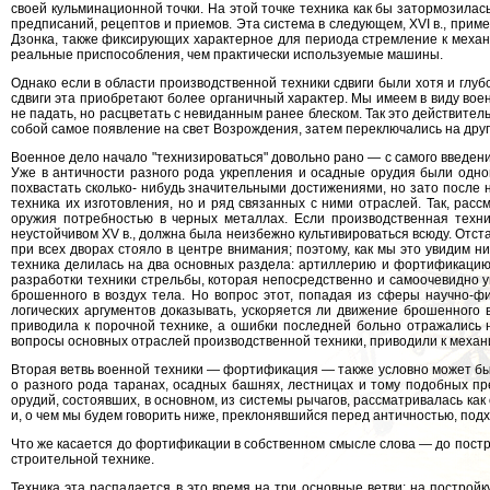
своей кульминационной точки. На этой точке техника как бы затормозилась
предписаний, рецептов и приемов. Эта система в следующем, XVI в., при
Дзонка, также фиксирующих характерное для периода стремление к механ
реальные приспособления, чем практически используемые машины.
Однако если в области производственной техники сдвиги были хотя и глуб
сдвиги эта приобретают более органичный характер. Мы имеем в виду вое
не падать, но расцветать с невиданным ранее блеском. Так это действите
собой самое появление на свет Возрождения, затем переключались на друг
Военное дело начало "технизироваться" довольно рано — с самого введени
Уже в античности разного рода укрепления и осадные орудия были одной 
похвастать сколько- нибудь значительными достижениями, но зато после 
техника их изготовления, но и ряд связанных с ними отраслей. Так, ра
оружия потребностью в черных металлах. Если производственная техник
неустойчивом XV в., должна была неизбежно культивироваться всюду. Отстат
при всех дворах стояло в центре внимания; поэтому, как мы это увидим н
техника делилась на два основных раздела: артиллерию и фортификацию.
разработки техники стрельбы, которая непосредственно и самоочевидно уп
брошенного в воздух тела. Но вопрос этот, попадая из сферы научно-ф
логических аргументов доказывать, ускоряется ли движение брошенного 
приводила к порочной технике, а ошибки последней больно отражались
вопросы основных отраслей производственной техники, приводили к механи
Вторая ветвь военной техники — фортификация — также условно может быть
о разного рода таранах, осадных башнях, лестницах и тому подобных п
орудий, состоявших, в основном, из системы рычагов, рассматривалась как 
и, о чем мы будем говорить ниже, преклонявшийся перед античностью, подх
Что же касается до фортификации в собственном смысле слова — до построй
строительной технике.
Техника эта распадается в это время на три основные ветви: на постройк