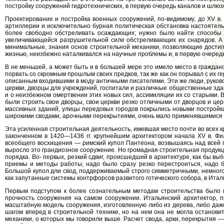
постройку сооружений гидротехнических, в первую очередь каналов и шлюз
Проектирование и постройка военных сооружений, по-видимому, до XV в.
артиллерии и исключительно бурная политическая обстановка настоятел
более свободно обстреливать осаждающих; нужно было найти способы 
увеличивающейся разрушительной силе обстреливающих их снарядов. А 
минимальные, знания основ строительной механики, позволяющие достигн
жизнью, неизбежно наталкивался на научные проблемы и, в первую очередь
В не меньшей, а может быть и в большей мере это имело место в граждан
порвать со скромным прошлым своих предков, так же как он порывал с их 
описанным входившими в моду античными писателями. Эти же люди, руково
церкви, дворцы для учреждений, госпитали и различные общественные зд
и о неизбежном омертвении этих новых сил, ассимиляции их со старыми. 
были строить свои дворцы, свои церкви резко отличными от дворцов и цер
массивных зданий, улицы передовых городов покрылись новыми постройк
широкими сводами, арочными перекрытиями, очень мало применявшимися 
Эта усиленная строительная деятельность, имевшая место почти во всех 
законченном в 1420—1436 гг. крупнейшим архитектором начала XV в. Ф
всеобщего восхищения — римский купол Пантеона, возвышаясь над всей г
выросло это грандиозное сооружение. Но громадная строительная продукци
порядка. Во- первых, резкий сдвиг, происшедший в архитектуре, как бы 
приемы и методы работы; надо было сразу резко перестроиться, надо б
Большой купол дли свод, поддерживаемый строго симметричными, немного
как запутанные системы контрфорсов развитого готического собора, в Ита
Первым подступом к более сознательным методам строительства было вв
прочность сооружения на самом сооружении. Итальянский архитектор, п
масштабную модель сооружения, изготовленную либо из дерева, либо даже
шагом вперед в строительной технике, но на нем она не могла остановит
механики, о которых мы говорили выше. Расчет свода, арки, перекрытия 