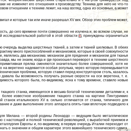
ется. Флорентийский шерстяник старательно и с натугой гримируется под
аки не изменяет его отношения к производству. Техника для него не что-то
овом отношении к технике лежит, на наш взгляд, одна из основных, а может
игал и которые так или иначе разрешал XV век. Обзор этих проблем может,
ть, до сего времени почти совершенно не изучена и, во всяком случае, не
ой исследовательской работой в этой области
, принуждены ограничиться
 очередь выделка шерстяных тканей, а затем и тканей шелковых. В обеих
практику много приспособлений и механизмов, которые в своей совокупности
ее, являлись два механизма: механизм для прядения и механизм для тканья
авда, мы не знаем, когда и где произошел переворот в технике шерстяного
о примитивная прялка сменяются значительно более совершенной, хотя не
 на веретено надевается особая рогулька, через которую перекидывается
ехническая проблема, которую ставил перед конструктором столь, казалось
 давала бы возможность получать разные скорости на оси веретена, т. е.
имость которого была, по-видимому, ясна к тому времени, ставило новые
ткацкого станка, имеющегося в весьма богатой техническими деталями и, к
о более известное изображение ткацкого станка на картине Пинтуриккио
 станок итальянского XV в. сильно отличается от станка, типичного для
вание и даже выполнение этого аппарата опять-таки вплотную подводило к
о для Милана — второй родины Леонардо — ведущим было металлическое
ело с настоящей и полной технической революцией, с выработкой приемов и
 металлургия Европы и, по-видимому, в первую очередь Италии переходит от
ать о значении и общем характере этого важнейшего технического сдвига,