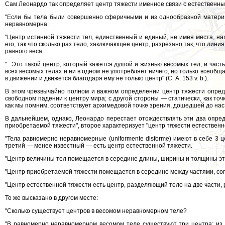
Сам Леонардо так определяет центр тяжести именное связи с естественн
"Если бы тела были совершенно сферичными и из однообразной материи,
неравномерна.
"Центр истинной тяжести тел, единственный и единый, не имея места, на
его, так что сколько раз тело, заключающее центр, разрезано так, что лини
равного веса...
"...Это такой центр, который кажется душой и жизнью весомых тел, и част
всех весомых телах и ни в одном не употребляет ничего, но только всеобщ
в движении и движется благодаря ему не только центр" (С. А. 153 v. b.).
В этом чрезвычайно полном и важном определении центр тяжести опреде
свободном падении к центру мира; с другой стороны — статически, как точк
как мы помним, соответствует архимедовой точке зрения, дошедшей до нас
В дальнейшем, однако, Леонардо перестает отождествлять эти два опред
приобретаемой тяжести", второе характеризует "центр тяжести естественно
"Тела равномерно неравномерные (uniformente disforme) имеют в себе 3 
третий — менее известный — есть центр естественной тяжести.
"Центр величины тел помещается в середине длины, ширины и толщины эт
"Центр приобретаемой тяжести помещается в середине между частями, со
"Центр естественной тяжести есть центр, разделяющий тело на две части, рав
То же высказано в другом месте:
"Сколько существует центров в весомом неравномерном теле?
"В равномерно неравномерном весомом теле существуют три центра; из 