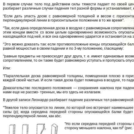
В первом случае тело под действием силы тяжести падает по своей цен
разбирает различные случаи падения тел разной формы и устанавливает, к
"Если дать упасть доске с равномерной толщиной и весом с горизонт
перпендикулярной линии в горизонтальное положение в то же время".
"Так, если дана определенная доска в воздухе с равномерным сопротивлен
этим концам вместе со всем целым одновременно возможность опускаться
находящейся под ней, и вся она одновременно ударится и остановится на э
"Это можно доказать так: если противоположные концы опускающейся бал
равной мощностью в своем падении и по 3-му положению, гласящему:
"равные предметы не превосходят друг друга, т. е. имеют одинаковые возм
сопротивлением, то он также будет равномерно уступать и пропускать опускаю
Или:
"Параллельная доска равномерной толщины, помещенная плоско в гори
каждой своей частью. И если такая доска будет помещена в воздухе, то паде
Доказательство последнего положения — сохранения наклона при падени
нами еще не рассмо- тренных, мы его здесь не излагаем.
В другой записи Леонардо разбирает падение различных тел равномерной
"Тяжелое тело опускается по линии, по которой оно встречает наименьшее
силы (p); когда середина передней стороны опускающейся балки будет
перпендикулярной линии, как abc.
"Но если середина передней стороны с
сторону меньшего наклона, как rsf" (рис. 37