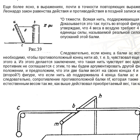
Еще более ясно, в выражениях, почти в точности повторяющих выраж
Леонардо закон равенства действия и противодействия в поздней записи ко
"О тяжести. Всякая нить, поддерживающая
Доказывается это так: пусть во второй фигур
утверждаю, что 4 веса в воздухе требуют 4
единицы силы, называемой реальной силой (
опусканий этой балки.
Следовательно, если конец а балки ас вс
необходимо, чтобы противоположный конец нити ab, т. е. b, чувствовал еще
этого а. Из этого делается заключение, что такая нить чувствует вес вд
противник не соглашается с этим, то мы будем аргументировать другой фи
положении, и предположим, что эти две балки весят на своих концах 4 и 
(второй?) фигуре, что если нить ab поддерживала 4 конца балки ас и 
следовательно, сопротивление противоположной балки nf, которая также и
естественным весом так же, как выше действовал приобретаемый вес, так ка