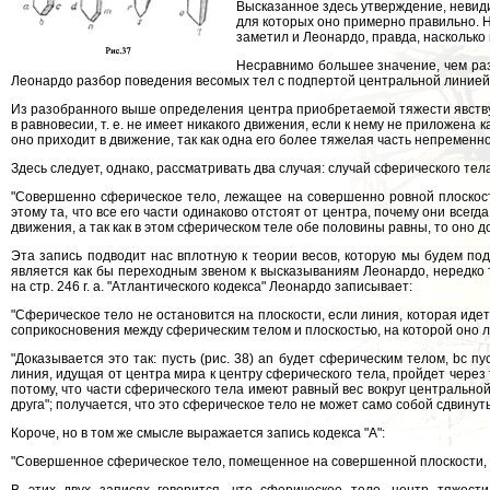
Высказанное здесь утверждение, невиди
для которых оно примерно правильно. 
заметил и Леонардо, правда, насколько 
Несравнимо большее значение, чем раз
Леонардо разбор поведения весомых тел с подпертой центральной линией 
Из разобранного выше определения центра приобретаемой тяжести явствуе
в равновесии, т. е. не имеет никакого движения, если к нему не приложена
оно приходит в движение, так как одна его более тяжелая часть непременно
Здесь следует, однако, рассматривать два случая: случай сферического тел
"Совершенно сферическое тело, лежащее на совершенно ровной плоскости
этому та, что все его части одинаково отстоят от центра, почему они всегд
движения, а так как в этом сферическом теле обе половины равны, то оно до
Эта запись подводит нас вплотную к теории весов, которую мы будем под
является как бы переходным звеном к высказываниям Леонардо, нередко
на стр. 246 r. а. "Атлантического кодекса" Леонардо записывает:
"Сферическое тело не остановится на плоскости, если линия, которая идет
соприкосновения между сферическим телом и плоскостью, на которой оно л
"Доказывается это так: пусть (рис. 38) an будет сферическим телом, bc пу
линия, идущая от центра мира к центру сферического тела, пройдет через
потому, что части сферического тела имеют равный вес вокруг центральной
друга"; получается, что это сферическое тело не может само собой сдвинуть
Короче, но в том же смысле выражается запись кодекса "А":
"Совершенное сферическое тело, помещенное на совершенной плоскости, не б