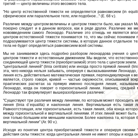
третий — центр величины этого весомого тела.
"Но центр естественной тяжести не определяется равновесием (in equili
сферическое или параллельное тело, или подобное..." (Е. 68 v.).
Различие между центром величины и центром тяжести было, как указал 
покорно следует и в данном вопросе, как в ряде других. Различие же 
нововведением самого Леонардо. Различие это отнюдь не является впо
центром естественной тяжести понимается то, что мы сейчас понимаем 
подразумевается центр тяжести системы, в которую данное отдельное тел
тела не будет определяться равновесием всей системы.
Мы не занимаемся здесь подробно разбором леонардова учения о центр
центром тяжести и естественным движением. Мы видели, что естественное
соединяющей центр тяжести (приобретаемой) этого тела с центром земли.
"центральной линией" (linia centrale) или иногда просто прямой линией (li
эта, чего никогда нельзя забывать, оперируя с высказываниями Леонардо
линия есть действительно математическая прямая, перпендикулярная к вер
является, строго говоря, кривой — частью окружности, описываемой вок
практических расчетах за прямую именно последняя линия, называемая
Леонардо, когда он говорит о горизонтальной линии. Наконец, средней
Леонардо так формулирует вышеразобранное различие:
"Существуют три различия между линиями, по которым может проходить имп
линия (linia d´equalita) и наклонная линия. Вертикальная есть такая
Равноотстоящая, или горизонтальная, есть такая линия, оба конца котор
между горизонтальной и вертикальной линиями. И этих линий может быть 
они только большим или меньшим наклоном. Более наклонна та, которая б
вертикальной линии" (Аr. 90 v.).
Исходя из понятия центра приобретаемой тяжести и оперируя своими "ц
действия силы тяжести: когда центральная линия не имеет опоры и когда он