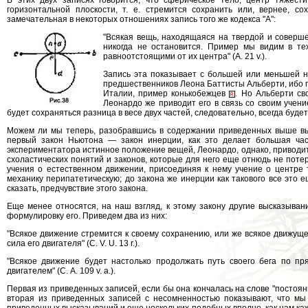
В этих двух записях говорится, что сферическое тело, центр тяжести
горизонтальной плоскости, т. е. стремится сохранить или, вернее, с
замечательная в некоторых отношениях запись того же кодекса "А":
"Всякая вещь, находящаяся на твердой и соверше
никогда не остановится. Пример мы видим в тех
равноотстоящими от их центра" (А. 21 v.).
Запись эта показывает с большей или меньшей н
предшественников Леона Баттисты Альберти, ибо п
Италии, пример конькобежцев
. Но Альберти св
Леонардо же приводит его в связь со своим учени
будет сохраняться разница в весе двух частей, следовательно, всегда буд
Можем ли мы теперь, разобравшись в содержании приведенных выше вы
первый закон Ньютона — закон инерции, как это делает большая час
экспериментатора истинное положение вещей, Леонардо, однако, приводит
схоластических понятий и законов, которые для него еще отнюдь не пот
учения о естественном движении, присоединяя к нему учение о центре 
механику перипатетическую; до закона же инерции как такового все это 
сказать, предчувствие этого закона.
Еще менее относятся, на наш взгляд, к этому закону другие высказыва
формулировку его. Приведем два из них:
"Всякое движение стремится к своему сохранению, или же всякое движущее
сила его двигателя" (С. V. U. 13 r.).
"Всякое движение будет настолько продолжать путь своего бега по пр
двигателем" (С. А. 109 v. a.).
Первая из приведенных записей, если бы она кончалась на слове "постоян
вторая из приведенных записей с несомненностью показывают, что мы