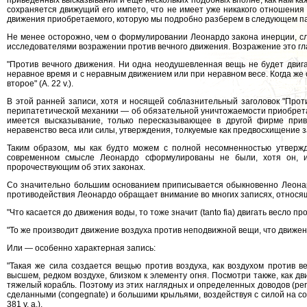
приведенных высказываний и еще нескольких подобных вполне, как нам каж
сохраняется движущий его импето, что не имеет уже никакого отношения
движения приобретаемого, которую мы подробно разберем в следующем п
Не менее осторожно, чем о формулировании Леонардо закона инерции, с
исследователями возражении против вечного движения. Возражение это гла
"Против вечного движения. Ни одна неодушевленная вещь не будет двигат
неравное время и с неравным движением или при неравном весе. Когда же 
второе" (А. 22 v.).
В этой ранней записи, хотя и носящей соблазнительный заголовок "Прот
перипатетической механики — об обязательной уничтожаемости приобрета
имеется высказывание, только пересказывающее в другой фирме прив
неравенство веса или силы, утверждения, толкуемые как предвосхищение з
Таким образом, мы как будто можем с полной несомненностью утвержд
современном смысле Леонардо сформулированы не были, хотя он, и
пророчествующим об этих законах.
Со значительно большим основанием приписывается обыкновенно Леонард
противодействия Леонардо обращает внимание во многих записях, относя
"Что касается до движения воды, то тоже значит (tanto fia) двигать весло про
"То же производит движение воздуха против неподвижной вещи, что движение
Или — особенно характерная запись:
"Такая же сила создается вещью против воздуха, как воздухом против 
высшем, редком воздухе, близком к элементу огня. Посмотри также, как д
тяжелый корабль. Поэтому из этих наглядных и определенных доводов (per q
сделанными (congegnate) и большими крыльями, воздействуя с силой на со
381 v. a.).