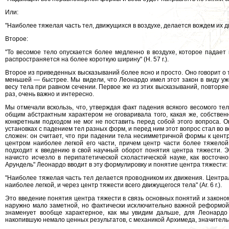
Или:
"Наиболее тяжелая часть тел, движущихся в воздухе, делается вождем их дви
Второе:
"То весомое тело опускается более медленно в воздухе, которое падает
распространяется на более короткую ширину" (Н. 57 r.).
Второе из приведенных высказываний более ясно и просто. Оно говорит о 
меньшей — быстрее. Мы видели, что Леонардо имел этот закон в виду уж
весу тела при равном сечении. Первое же из этих высказываний, повторя
раз, очень важно и интересно.
Мы отмечали вскользь, что, утверждая факт падения всякого весомого те
общим абстрактным характером не оговаривала того, какая же, собствен
конкретным подходом не мог не поставить перед собой этого вопроса. 
установках с падением тел разных форм, и перед ним этот вопрос стал во в
сложен: он считает, что при падении тела несимметричной формы к цен
центром наиболее легкой его части, причем центр части более тяжело
подходит к введению в свой научный оборот понятия центра тяжести. Э
начисто исчезло в перипатетической схоластической науке, как восточно
Арундель" Леонардо вводит в эту формулировку и понятие центра тяжести:
"Наиболее тяжелая часть тел делается проводником их движения. Центра
наиболее легкой, и через центр тяжести всего движущегося тела" (Аr. 6 r.).
Это введение понятия центра тяжести в связь основных понятий и законо
наружно мало заметной, но фактически исключительно важной реформой,
знаменует вообще характерное, как мы увидим дальше, для Леонардо 
накопившую немало ценных результатов, с механикой Архимеда, значитель