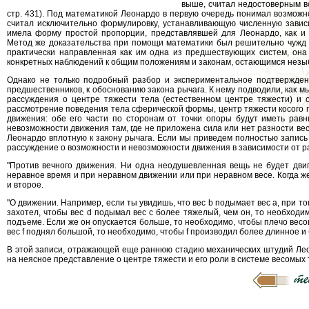
выше, считал недостоверным вс
стр. 431). Под математикой Леонардо в первую очередь понимал возможн
считал исключительно формулировку, устанавливающую численную зависи
имела форму простой пропорции, представлявшей для Леонардо, как и
Метод же доказательства при помощи математики был решительно чужд Л
практически направленная как им одна из предшествующих систем, она 
конкретных наблюдений к общим положениям и законам, остающимся незыб
Однако не только подробный разбор и экспериментальное подтверждени
предшественников, к обоснованию закона рычага. К нему подводили, как мы
рассуждения о центре тяжести тела (естественном центре тяжести) и 
рассмотрение поведения тела сферической формы, центр тяжести косого по
движения: обе его части по сторонам от точки опоры будут иметь равн
невозможности движения там, где не приложена сила или нет разности весо
Леонардо вплотную к закону рычага. Если мы приведем полностью запись 
рассуждение о возможности и невозможности движения в зависимости от раз
"Против вечного движения. Ни одна неодушевленная вещь не будет двига
неравное время и при неравном движении или при неравном весе. Когда же
и второе.
"О движении. Например, если ты увидишь, что вес b подымает вес а, при то
захотел, чтобы вес d подымал вес с более тяжелый, чем он, то необходи
подъеме. Если же он опускается больше, то необходимо, чтобы плечо весо
вес f поднял большой, то необходимо, чтобы f производил более длинное и б
В этой записи, отражающей еще раннюю стадию механических штудий Лео
на неясное представление о центре тяжести и его роли в системе весомых 