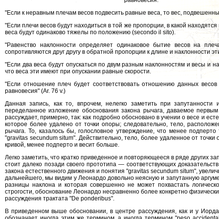
равновесия.
"Если к неравным плечам весов подвесить равные веса, то вес, подвешенн
"Если плечи весов будут находиться в той же пропорции, в какой находятс
веса будут одинаково тяжелы по положению (secondo il sito).
"Равенство наклонности определяет одинаковое бытие весов на плеч
сопротивляются друг другу в обратной пропорции к длине и наклонности эт
"Если два веса будут опускаться по двум разным наклонностям и весы и н
что веса эти имеют при опускании равные скорости.
"Если отношение плеч будет соответствовать отношению данных весов 
равновесия" (Аr. 76 v.)
Данная запись, как то, впрочем, нелегко заметить при запутанности
переделанное изложение обоснования закона рычага, даваемое первым
рассуждает, примерно, так: как подробно обосновано в учении о весе и есте
которое более удалено от точки опоры; следовательно, тело, располож
рычага. То, казалось бы, голословное утверждение, что менее подперто
"gravitas secundum situm". Действительно, тело, более удаленное от точк
кривой, менее подперто и весит больше.
Легко заметить, что кратко приведенное и повторяющееся в ряде других з
стоит далеко позади своего прототипа — соответствующих доказательств 
закона естественного движения и понятия "gravitas secundum situm", увели
дальнейшего, мы видим у Леонардо довольно неясную и запутанную аргуме
разницы наклона и которая совершенно не может похвастать логической
строгости, обоснование Леонардо несравненно более конкретно физическ
рассуждения трактата "De ponderibus".
В приведенном выше обосновании, в центре рассуждения, как и у Иордан
обозначает иногда этим же термином, а иногда термином "peso acciden