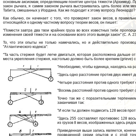
основным аксиомам, определяющим понятие центра тяжести (Архимед). При
закон рычага, я самим законом рычага выстраивалась цепь более или ме
Табита, смешанных у Иордана. Как же подходит к этому вопросу Леонардо?
Как обычно, он начинает с того, что проверяет закон весов, в правильн
относящейся к одному частному вопросу теории весов, он пишет:
"Помести завтра два твои крайних груза во всех известных тебе пропорц
изменения своей тяжести и на основании всего этого выведи закон" (С. А. 238 
То, что эти опыты не только намечались, но и действительно произво
"Атлантического кодекса":
"Та часть стержня будет легче двигаться, которая расположена дальше от
места укрепления стержня, настолько должно быть более крепким (grieve) с
"Необходимо, чтобы единица, находясь на р
"Здесь одно расстояние против двух имеет д
"Четыре расстояния против одного требуют 
"Восемь расстояний против одного требуют о
Точно так же с поразительными терпением
заканчивая так:
"И если ты должен подвесить 128 весов проти
"Здесь 255 составляют противовес 128 вос
из грузов 8 весов, изображенных здесь рядом" (
Приведенная выше запись является, конечн
проведенной серии опытов и с этой точ