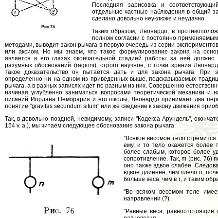
Последняя зарисовка и соответствующи
отдельные частные наблюдения в общий зак
сделано довольно неуклюже и неудачно.
Таким образом, Леонардо, в противополож
полном согласии с постоянно применяемым
методами, выводит закон рычага в первую очередь из серии экспериментов,
или аксиом. Но мы знаем, что такое формулирование закона на основ
является в его глазах окончательной стадией работы: за ней должно
разумных обоснований (ragioni), строго научное, с точки зрения Леонард
такое доказательство он пытается дать и для закона рычага. При 
определенно ни на одном из приведенных выше, подсказываемых традици
рычага, а в разных записях идет по разным из них. Совершенно естественно
начиная углубленно заниматься вопросами теоретической механики и н
писаний Иордана Неморария и его школы, Леонардо принимает два перип
понятие "gravitas secundum situm" или же сведение к закону движения прио
Так, в довольно поздней, невидимому, записи "Кодекса Арундель", оконча
154 v. а.), мы читаем следующее обоснование закона рычага:
"Всякое весомое тело стремится
ему, и то тело окажется более 
более слабым, которое более уд
сопротивление. Так, m (рис. 76) 
оно также вдвое слабее. Следоват
вдвое длиннее, чем плечо n, поч
больше веса, чем в т, и таким об
"Во всяком весомом теле имеет
направлении (?).
"Равные веса, равноотстоящие 