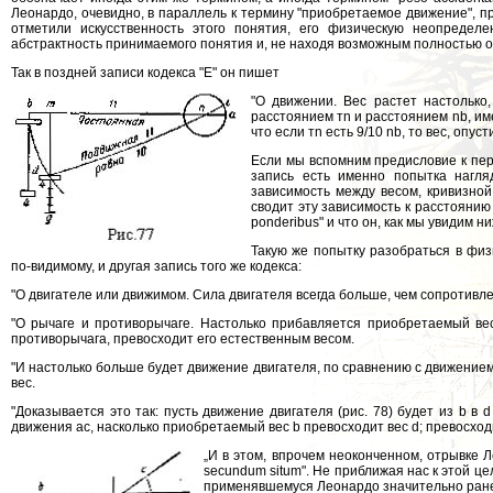
Леонардо, очевидно, в параллель к термину "приобретаемое движение", 
отметили искусственность этого понятия, его физическую неопредел
абстрактность принимаемого понятия и, не находя возможным полностью от
Так в поздней записи кодекса "Е" он пишет
"О движении. Вес растет настолько,
расстоянием тn и расстоянием nb, имее
что если тn есть 9/10 nb, то вес, опуст
Если мы вспомним предисловие к пер
запись есть именно попытка нагл
зависимость между весом, кривизной
сводит эту зависимость к расстоянию
ponderibus" и что он, как мы увидим 
Такую же попытку разобраться в физ
по-видимому, и другая запись того же кодекса:
"О двигателе или движимом. Сила двигателя всегда больше, чем сопротивл
"О рычаге и противорычаге. Настолько прибавляется приобретаемый ве
противорычага, превосходит его естественным весом.
"И настолько больше будет движение двигателя, по сравнению с движением
вес.
"Доказывается это так: пусть движение двигателя (рис. 78) будет из b в
движения ас, насколько приобретаемый вес b превосходит вес d; превосходит 
„И в этом, впрочем неоконченном, отрывке 
secundum situm". He приближая нас к этой це
применявшемуся Леонардо значительно ране