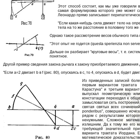
Этот способ состоит, как мы уже говорили 
самая формулировка которого уже может слу
Леонардо прямо записывает перипатетически
"Если какая-нибудь сила движет тело на опр
тела на то же расстояние в половину того же 
Однако такое рассмотрение весов обычного типа 
"Этот опыт не годится (questa sperienzia non ser
Дальше он разбирает "круговые весы", т. е. сист
понятное.
Другой пример сведения закона рычага к закону приобретаемого движения
"Если а=2 двигает b в f (рис. 80), опускаясь в с, то 4, опускаясь в d, будет дв
Из приведенных записей боле
первым вариантом трактата 
Карастуна" и третьим вариан
выпускал геометрическую ил
констатации переходил к обще
замысловатая сеть построений,
святая святых всех сочинени
ponderibus", совершенно исче
рядом с результатами которо
ненужными. Сложное математ
излишним. Да к тому же его м
требующей значительной при
варианта трактата Иордана. Е
математическое доказательств