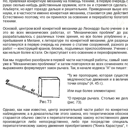
Но, привлекая конкретную механику на помощь технике, в первую очередь 
руках сколько-нибудь действенным оружием, хотя он и стремится сделать 
Альберти, но идет гораздо дальше и решительнее. Приведенная выше его 
наука, и в частности именно конкретная механика, становится уже действ
Естественно поэтому, что он принялся за освоение и переработку богатог
техники.
Основой, центром всей конкретной механики до Леонардо было учение о в
это во всех механических работах, от "Механических проблем" до 
разрабатывалось с различных точек зрения, но все более углубленно и 
пребывания в Милане, к литературе по конкретной механике, для разреш
натолкнулся в первую очередь на учение о статике сооружений, разного ро
работ — конструкций кранов, блоков,. подъемных приспособлении. Учение о
как нельзя более кстати. Он приступает к его освоению и переоформлению.
Как мы подробно разобрали в первой части настоящей работы, самый зак
уже в "Механических проблемах" и затем повторялся во всех сочинениях по 
выражениях формулирует закон рычага. Так, в начале кодекса "А" он пишет:
"Ту же пропорцию, которая существ
медленностью движения и в величин
точки опоры" (А. 45 r.).
Или еще более элементарно:
"О природе рычага. Столько же дела
(рис. 73).
Однако, как нам известно, центр значительной части работ по конкрет
наблюдением, а в доказательстве этого закона, его теоретическом обосно
стараются обычно свести к перипатетическому закону естественного дви
производится либо непосредственно, либо при посредстве специальн
перипатетическому закону движения приобретаемого ("Книга Карастуна", тр