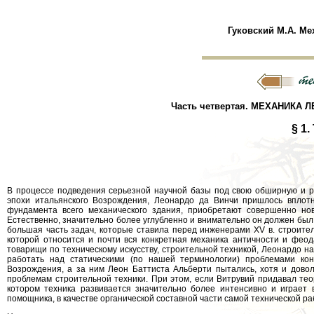
Гуковский М.А. Ме
Часть четвертая. МЕХАНИКА Л
§ 1
В процессе подведения серьезной научной базы под свою обширную и 
эпохи итальянского Возрождения, Леонардо да Винчи пришлось вплотн
фундамента всего механического здания, приобретают совершенно нов
Естественно, значительно более углубленно и внимательно он должен был
большая часть задач, которые ставила перед инженерами XV в. строитель
которой относится и почти вся конкретная механика античности и феода
товарищи по техническому искусству, строительной техникой, Леонардо н
работать над статическими (по нашей терминологии) проблемами кон
Возрождения, а за ним Леон Баттиста Альберти пытались, хотя и дово
проблемам строительной техники. При этом, если Витрувий придавал те
котором техника развивается значительно более интенсивно и играет 
помощника, в качестве органической составной части самой технической ра