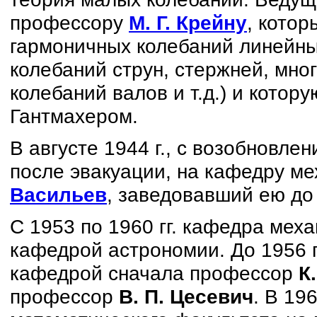
профессору
М. Г. Крейну
, кото
гармоничных колебаний линейны
колебаний струн, стержней, мно
колебаний валов и т.д.) и котору
Гантмахером.
В августе 1944 г., с возобновле
после эвакуации, на кафедру м
Васильев
, заведовавший ею до 
С 1953 по 1960 гг. кафедра мех
кафедрой астрономии. До 1956 
кафедрой сначала профессор
К
профессор
В. П. Цесевич
. В 19