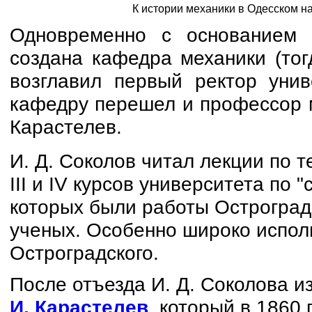
К истории механики в Одесском н
Одновременно с основанием 
создана кафедра механики (тог
возглавил первый ректор уни
кафедру перешел и профессор м
Карастелев.
И. Д. Соколов читал лекции по 
III и IV курсов университета по 
которых были работы Остроградс
ученых. Особенно широко испол
Остроградского.
После отъезда И. Д. Соколова и
И. Карастелев
, который в 1860 г