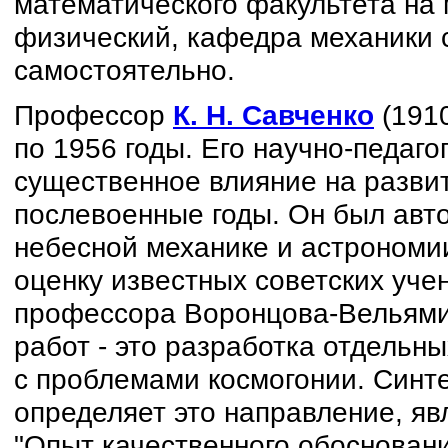
математического факультета на
физический, кафедра механики 
самостоятельно.
Профессор
К. Н. Савченко
(1910
по 1956 годы. Его научно-педаг
существенное влияние на развит
послевоенные годы. Он был авт
небесной механике и астрономи
оценку известных советских уч
профессора Воронцова-Вельямин
работ - это разработка отдельн
с проблемами космогонии. Синт
определяет это направление, яв
"Опыт качественного обосновани