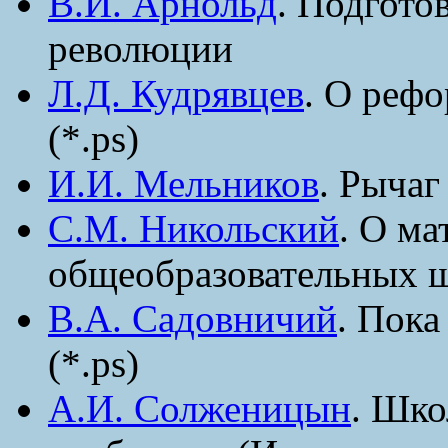
В.И. Арнольд
. Подгото
революции
Л.Д. Кудрявцев
. О рефо
(*.ps)
И.И. Мельников
. Рычаг
С.М. Никольский
. О ма
общеобразовательных ш
В.А. Садовничий
. Пока
(*.ps)
А.И. Солженицын
. Шко