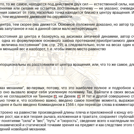
то, то же самое, находятся под действием двух сил — естественной силы, н
иями или силами не остается постоянным (почему — не указано; очевидно,
ения зависит от того, насколько точка находится близко к центру вращения
, тем медленнее движение по окружности.
нтра, тем скорее она движется. Основное положение доказано, но автор трак
ма запутанное и нас в данной связи мало интересующее.
сстояния до центра и базируясь на аксиомах античной динамики, автор сч
, одна из формулировок основного закона протекания приобретаемого движ
величина постоянная" (см. стр. 29), а следовательно, если на весах один 
 меньший вес и наоборот, т. е. чтобы имело место равенство
ропорциональны их расстояниям от центра вращения, или, что то же самое, д
ах механики", во-первых, потому, что это наиболее полное и подробное и
что оно вызвало вокруг себя усиленную полемику. Так, Вайлати в своих ве
но не соглашаются ни Таннери
, ни Дюхем.
. И тот и другой совершенно с
о точки и, что особенно важно, введено самое понятие момента, выражаем
днее и было введено Коммандином в 1566 г. при переводе слова в комментар
остроено на равенстве произведений длины плеча и приложенной к концу его 
ие рост, как и вся теория рычага, изложенная в трактате, сохраняет глубо
понятиями "сила" и "вес", "путь" и "скорость", сведение всего к наглядны
амической и статической точками зрения на предмет и как следствие этог
ждений новейшей механики.