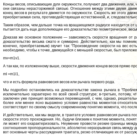
Концы весов, описывающие дуги окружности, получают два движения, или, ч
они связаны нерасторжимой связью. Отношение между этими двумя движен
конец весов в результате движется по окружности. Скорость же этого движ
приобретаемая сила, противодействующая естественной, и, следовательно
Таким образом, чем дальше точка на вращающемся радиусе находится от це
пытается дать еще дополняющее его доказательство геометрическое, весь
Доказав же основное положение — зависимость скорости вращения от ра
доказательство весьма сжато и суммарно. Действительно, как мы помним
конечно, приобретаемым) звучит так: "Произведение скорости на вес есть 
необходимо, чтобы к точке, движущейся с меньшей скоростью, был приложен
mv=m1v1.
А так как, по изложенному выше, скорости движения концов весов прямо п
ml =m1l1,
что и есть формула равновесия весов или рычага первого рода.
Мы подробно остановились на доказательстве закона рычага в "Проблем
исключительно характерно по всей своей структуре; в-третьих, потому, 
заключен уже принцип возможных перемещений, с чем, однако, решитель
более или менее ясно выражено условие равенства моментов относительн
соответствует по своему смыслу современному понятию момента, что после
И действительно, как мы видели, в трактате условие равновесия рычага п
скорости этого прохождения. Но, будучи близким к понятию момента, понят
ли может его охарактеризовать. Неумение провести резкие границы между 
соотношения пропорциональности, абсолютно неразрывная связь между дин
вот основные черты рассуждения трактата, резко отличающие их от рассу