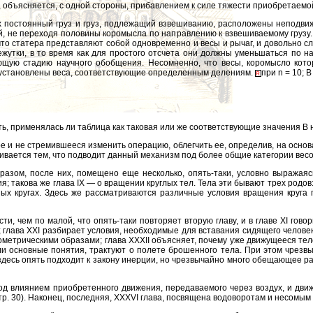
, объясняется, с одной стороны, прибавлением к силе тяжести приобретаемой
ых постоянный груз и груз, подлежащий взвешиванию, расположены неподви
, не переходя половины коромысла по направлению к взвешиваемому грузу
 что статера представляют собой одновременно и весы и рычаг, и довольно 
утки, в то время как для простого отсчета они должны уменьшаться по нап
ющую стадию научного обобщения. Несомненно, что весы, коромысло кот
 установлены веса, соответствующие определенным делениям.
при n = 10; В
ь, применялась ли таблица как таковая или же соответствующие значения В
е и не стремившееся изменить операцию, облегчить ее, определив, на осно
ивается тем, что подводит данный механизм под более общие категории весо
разом, после них, помещено еще несколько, опять-таки, условно выражаясь,
; такова же глава IX — о вращении круглых тел. Тела эти бывают трех родов
ных кругах. Здесь же рассматриваются различные условия вращения круга
и, чем по малой, что опять-таки повторяет вторую главу, и в главе XI го
; глава XXI разбирает условия, необходимые для вставания сидящего человека
ометрическими образами; глава XXXII объясняет, почему уже движущееся те
ли основные понятия, трактуют о полете брошенного тела. При этом чрезвы
 здесь опять подходит к закону инерции, но чрезвычайно много обещающее 
од влиянием приобретенного движения, передаваемого через воздух, и дви
р. 30). Наконец, последняя, XXXVI глава, посвящена водоворотам и несомым 