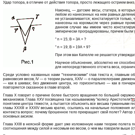
Удар топора, в отличие от действия топора, просто лежащего острием вниз
Наконец, — датские весы, статера, в котор
любом из нанесенных на нем равных делений
не устанавливается; констатируется только,
нанесены на коромысле через равные промеж
данном случае мы имеем чисто констатиру
эмпирически проградуированы, причем были
" n = 15; В = ЗА + ?
" n = 19; В = 19А + 9?
При этом ван Капелле не решается утверждат
Научное объяснение, абсолютно не способно
для непосредственного отсчета веса, огранич
Среди условно названных нами "техническими" глав текста и, главным об
равновесия весов, IV — о теории рычага, XXIV — о параллелограме движения
— как в шкивах; без движения центра, но горизонтально — как в гончар
повторяется сказанное в главе второй.
Глава Х говорит о причине более быстрого вращения по большей окружност
механизмов. Глава XXV посвящена так называемому "колесу Аристотеля"
понятием центра тяжести, а пытается объяснить все весьма туманными ге
главы XXXIII и XXXIV весьма кратко, ссылаясь на начальные положения и
контекста вопрос: почему брошенное тело прекращает свой полет? Автор
основных аксиом.
Глава XXIII в неясной форме дает уже изложенную нами теорию полета п
соотношения между силой и несомым ею весом, о чем мы говорили выше (ст