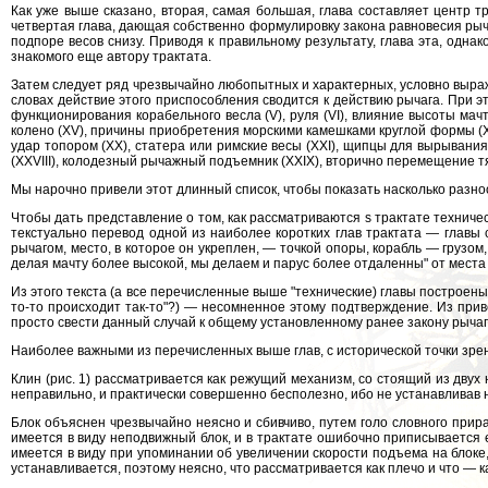
Как уже выше сказано, вторая, самая большая, глава составляет центр 
четвертая глава, дающая собственно формулировку закона равновесия рычаг
подпоре весов снизу. Приводя к правильному результату, глава эта, одна
знакомого еще автору трактата.
Затем следует ряд чрезвычайно любопытных и характерных, условно выража
словах действие этого приспособления сводится к действию рычага. При 
функционирования корабельного весла (V), руля (VI), влияние высоты мачты 
колено (XV), причины приобретения морскими камешками круглой формы (XVI
удар топором (XX), статера или римские весы (XXI), щипцы для вырывания 
(XXVIII), колодезный рычажный подъемник (XXIX), вторично перемещение тяж
Мы нарочно привели этот длинный список, чтобы показать насколько разн
Чтобы дать представление о том, как рассматриваются s трактате техни
текстуально перевод одной из наиболее коротких глав трактата — главы 
рычагом, место, в которое он укреплен, — точкой опоры, корабль — грузо
делая мачту более высокой, мы делаем и парус более отдаленны" от места
Из этого текста (а все перечисленные выше "технические) главы построены
то-то происходит так-то"?) — несомненное этому подтверждение. Из прив
просто свести данный случай к общему установленному ранее закону рычаг
Наиболее важными из перечисленных выше глав, с исторической точки зрения
Клин (рис. 1) рассматривается как режущий механизм, со стоящий из двух 
неправильно, и практически совершенно бесполезно, ибо не устанавливав
Блок объяснен чрезвычайно неясно и сбивчиво, путем голо словного прира
имеется в виду неподвижный блок, и в трактате ошибочно приписывается е
имеется в виду при упоминании об увеличении скорости подъема на блоке
устанавливается, поэтому неясно, что рассматривается как плечо и что — к