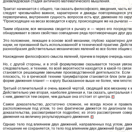
доевклидовская стадия античного математического мышления.
Трактат начинается с общего, так сказать философского, введения, часть 
следует чрезвычайно важное, характерное и дважды повторяющееся утв
первопричина, внутренняя сущность вопросов есть круг, движение по окру
"Происходящее на весах возводится к кругу, происходящее же на рычагах —
Таким образом, вся механика сводится к рычагу и — через его посредств
обнаруживает в своих свойствах совпадение ряда противоречащих друг друг
Это положение, лежащее в основе всей механики, глубоко характерно д
науки, не призванной быть использованной! в технической практике. Дейс
разнообразия действительных механических явлений ко все более общим сл
Нахождение философского смысла явлений, причем в первую очередь нахож
Но, с другой стороны, и в этой формулировке сказывается тесная увязк
следовательно, и техники, по всей вероятности находится в какой-то связ
становятся решающими звеньями производственной деятельности. Если
плоскость, то в греческой технике триумфатором становится блок (или д
форме движения планет — к кругу. Высказанное выше не более, чем гипоте
Третьей отличительной и очень важной чертой, сводящей всю механику к к
Действительно уже вторая, наиболее длинная и, так сказать, центральная
с ним, движется тем скорее, чем дальше она отстоит от центра.
Самое доказательство, достаточно сложное, не всегда ясное и правил
расположенным под углом, то оно фактически движется по диагонали па
доказательства, рассматривается подробно; из этого рассмотрения сове
движения на величину результирующего движения.
Однако тело под влиянием двух движений, направленных под углом, движ
отношение не сохраняется, то тело под влиянием двух движений будет двиг