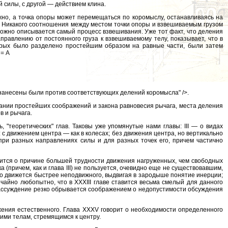
 силы, с другой — действием клина.
жно, а точка опоры может перемещаться по коромыслу, останавливаясь на
. Никакого соотношения между местом точки опоры и взвешиваемым грузом
сложно описывается самый процесс взвешивания. Уже тот факт, что деления
равлению от постоянного груза к взвешиваемому телу, показывает, что в
орых было разделено простейшим образом на равные части, были затем
 = А
 нанесены были против соответствующих делений коромысла" />.
вании простейших соображений и закона равновесия рычага, места деления
в и рычага.
 "теоретических" глав. Таковы уже упомянутые нами главы: III — о видах
: с движением центра — как в колесах; без движения центра, но вертикально
 при разных направлениях силы и для разных точек его, причем частично
ворится о причине большей трудности движения нагруженных, чем свободных
 (причем, как и глава III) не пользуется, очевидно еще не существовавшим,
ло движется быстрее неподвижного, выдвигая в зародыше понятие инерции;
чайно любопытно, что в XXXIII главе ставится весьма смелый для данного
рассуждение резко обрывается соображением о недопустимости обсуждения
жения естественного. Глава XXXV говорит о необходимости определенного
ими телам, стремящимся к центру.