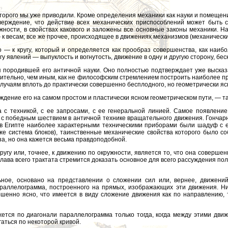
которого мы уже приводили. Кроме определения механики как науки и помеще
ерждение, что действие всех механических приспособлений может быть св
жности, в свойствах какового и заложены все основные законы механики. Н
 к весам; все же прочее, происходящее в движениях механизмов (механических
о — к кругу, который и определяется как прообраз совершенства, как наиб
у явлений — выпуклость и вогнутость, движение в одну и другую сторону, бес
ля породившей его античной науки. Оно полностью подтверждает уже выска
твительно, чем иным, как не философским стремлением построить наиболее 
учаям вплоть до практически совершенно бесплодного, но геометрически ясно
дение его на самом простом и пластически ясном геометрическом пути, — та
а с техникой, с ее запросами, с ее генеральной линией. Самое появление 
и с победным шествием в античной технике вращательного движения. Гончарны
 в Египте наиболее характерными техническими приборами были шадуф с 
аже система блоков), таинственные механические свойства которого было 
за, но она кажется весьма правдоподобной.
ругу или, точнее, к движению по окружности, является то, что она соверше
 глава всего трактата стремится доказать основное для всего рассуждения п
ьное, основано на представлении о сложении сил или, вернее, движени
раллелограмма, построенного на прямых, изображающих эти движения. Ниж
ршенно ясно, что имеется в виду сложение движения как по направлению,
ется по диагонали параллелограмма только тогда, когда между этими дви
аться по некоторой кривой.