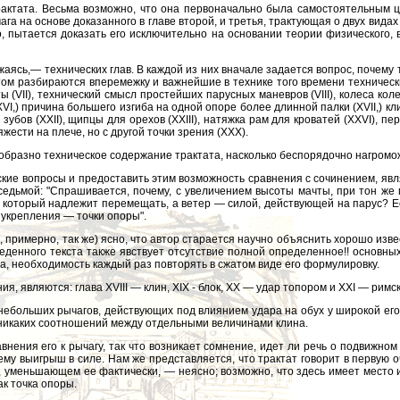
трактата. Весьма возможно, что она первоначально была самостоятельным ц
а на основе доказанного в главе второй, и третья, трактующая о двух вида
ко, пытается доказать его исключительно на основании теории физического, 
ясь,— технических глав. В каждой из них вначале задается вопрос, почему т
этом разбираются вперемежку и важнейшие в технике того времени техниче
(VII), технический смысл простейших парусных маневров (VIII), колеса колесн
,) причина большего изгиба на одной опоре более длинной палки (XVII,) клин
зубов (ХХII), щипцы для орехов (XXIII), натяжка рам для кроватей (XXVI), п
ести на плече, но с другой точки зрения (XXX).
ообразно техническое содержание трактата, насколько беспорядочно нагром
ческие вопросы и предоставить этим возможность сравнения с сочинением, 
седьмой: "Спрашивается, почему, с увеличением высоты мачты, при тон же 
м, который надлежит перемещать, а ветер — силой, действующей на парус? Ес
 укрепления — точки опоры".
, примерно, так же) ясно, что автор старается научно объяснить хорошо из
еденного текста также явствует отсутствие полной определенное!! основных
а, необходимость каждый раз повторять в сжатом виде его формулировку.
, являются: глава XVIII — клин, XIX - блок, XX — удар топором и XXI — римс
небольших рычагов, действующих под влиянием удара на обух у широкой его ча
 никаких соотношений между отдельными величинами клина.
внения его к рычагу, так что возникает сомнение, идет ли речь о подвижном
му выигрыш в силе. Нам же представляется, что трактат говорит в первую о
, уменьшающем ее фактически, — неясно; возможно, что здесь имеет место
ак точка опоры.