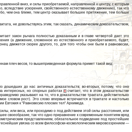
аправленной вниз, и силы приобретаемой, направленной к центру, с которым
 вследствие ускорения, свойственного естественному движению), так что
. Ибо, чем она ближе, тем центр оказывает большее притяжение, тем больше
тата, не довольствуясь этим, так сказать, динамическим доказательством,
итает закон рычага полностью доказанным и в главе четвертой дает это
ения (а движение, сложенное из естественного и приобретаемого, будет,
конец движется скорее другого, то, для того чтобы они были в равновесии,
линам плеч весов, то вышеприведенная формула примет такой вид:
з дошедших до нас античных доказательств; во-вторых, потому, что оно
сьма интересных, но спорных работах
считает, что в этом доказательстве
праведливо указывают на то, что в доказательстве трактата действительно
ое словом рост). Это слово впервые встречается в трактате и настолько
ии Евтокия к "Равновесию плоских тел" Архимеда.
силы, или веса, или проходимо о под действием этой силы расстояния, или
чайшее своеобразие, так что одно приравнение к современным понятиям вряд
м геометрическим представлениям, обязательное подведение под простейшие
о теснейшая увязка со всем философски-космологическим мировоззрением —