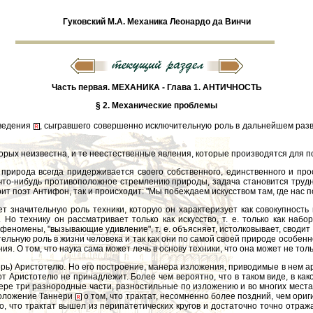
Гуковский М.А. Механика Леонардо да Винчи
Часть первая. МЕХАНИКА - Глава 1. АНТИЧНОСТЬ
§ 2. Механические проблемы
зведения
, сыгравшего совершенно исключительную роль в дальнейшем разв
орых неизвестна, и те неестественные явления, которые производятся для п
природа всегда придерживается своего собственного, единственного и пр
что-нибудь противоположное стремлению природы, задача становится трудной
ит поэт Антифон, так и происходит: "Мы побеждаем искусством там, где нас 
нает значительную роль техники, которую он характеризует как совокупнос
. Но технику он рассматривает только как искусство, т. е. только как на
 феномены, "вызывающие удивление", т. е. объясняет, истолковывает, сводит
ительную роль в жизни человека и так как они по самой своей природе особен
 О том, что наука сама может лечь в основу техники, что она может не только
ерь) Аристотелю. Но его построение, манера изложения, приводимые в нем а
от Аристотелю не принадлежит. Более чем вероятно, что в таком виде, в ка
ере три разнородные части, разностильные по изложению и во многих местах
положение Таннери
о том, что трактат, несомненно более поздний, чем ориг
то, что трактат вышел из перипатетических кругов и достаточно точно отраж