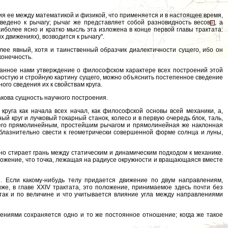
ния ее между математикой и физикой, что применяется и в настоящее время,
едено к рычагу; рычаг же представляет собой разновидность весов
, а
аиболее ясно и кратко мысль эта изложена в конце первой главы трактата:
 движениях), возводится к рычагу".
олее явный, хотя и таинственный образчик диалектичности сущего, ибо он
конечность.
занное нами утверждение о философском характере всех построений этой
простую и стройную картину сущего, можно объяснить постепенное сведение
го сведения их к свойствам круга.
кова сущность научного построения.
круга как начала всех начал, как философской основы всей механики, а,
й круг и лучковый токарный станок, колесо и в первую очередь блок, таль,
его прямолинейным, простейшим рычагом и прямолинейная же наклонная
соблазнительно свести к геометрически совершенной форме солнца и луны,
нно стирает грань между статическим и динамическим подходом к механике.
оложение, что точка, лежащая на радиусе окружности и вращающаяся вместе
й. Если какому-нибудь телу придается движение по двум направлениям,
е, в главе XXIV трактата, это положение, принимаемое здесь почти без
 так и по величине и что учитывается влияние угла между направлениями
жениями сохраняется одно и то же постоянное отношение; когда же такое