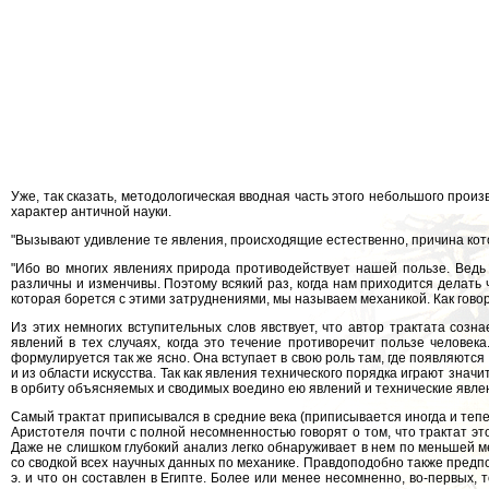
Уже, так сказать, методологическая вводная часть этого небольшого прои
характер античной науки.
"Вызывают удивление те явления, происходящие естественно, причина кот
"Ибо во многих явлениях природа противодействует нашей пользе. Ведь 
различны и изменчивы. Поэтому всякий раз, когда нам приходится делать 
которая борется с этими затруднениями, мы называем механикой. Как говор
Из этих немногих вступительных слов явствует, что автор трактата соз
явлений в тех случаях, когда это течение противоречит пользе человека
формулируется так же ясно. Она вступает в свою роль там, где появляются
и из области искусства. Так как явления технического порядка играют знач
в орбиту объясняемых и сводимых воедино ею явлений и технические явления.
Самый трактат приписывался в средние века (приписывается иногда и теп
Аристотеля почти с полной несомненностью говорят о том, что трактат эт
Даже не слишком глубокий анализ легко обнаруживает в нем по меньшей м
со сводкой всех научных данных по механике. Правдоподобно также пред
э. и что он составлен в Египте. Более или менее несомненно, во-первых, 