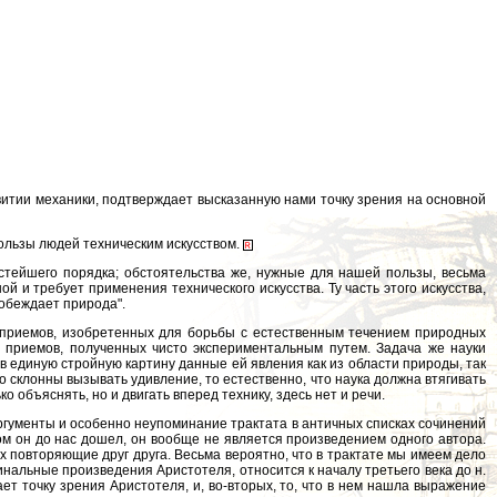
итии механики, подтверждает высказанную нами точку зрения на основной
ользы людей техническим искусством.
остейшего порядка; обстоятельства же, нужные для нашей пользы, весьма
 и требует применения технического искусства. Ту часть этого искусства,
побеждает природа".
ть приемов, изобретенных для борьбы с естественным течением природных
бор приемов, полученных чисто экспериментальным путем. Задача же науки
 в единую стройную картину данные ей явления как из области природы, так
но склонны вызывать удивление, то естественно, что наука должна втягивать
 объяснять, но и двигать вперед технику, здесь нет и речи.
ргументы и особенно неупоминание трактата в античных списках сочинений
ком он до нас дошел, он вообще не является произведением одного автора.
 повторяющие друг друга. Весьма вероятно, что в трактате мы имеем дело
инальные произведения Аристотеля, относится к началу третьего века до н.
ает точку зрения Аристотеля, и, во-вторых, то, что в нем нашла выражение