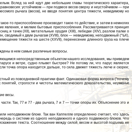
елым. Вслед за ней идут две небольшие главы теоретического характера,
х равновесия: устойчивом — при подвесе весов сверху и неустойчивом — при
весомого рычага (весов), не вводя понятия центра тяжести, невидимому но
акое-то приспособление производит такое-то действие, и затем в немногих
ские явления, и мелкие бытовые приспособления. Рассматриваются принцип
иц и тачек (XII), метательные орудия (XIII), лебедки (XIV), разлом палки о
, сводимый к двум рычагам (XVIII), блок — невидимому, неподвижный (^ЬХ),
еремещение тяжести на шесте (XXVII), перенесение длинного груза на плече
ождены в нем самые различные вопросы.
являющимся непосредственным объектом нашего исследования, мы приведем
парусе и ветре, судно плывет быстрее? Не потому ли, что парус является
ли точка опора находится дальше, то сила движет тяжесть легче и скорее;
вестный из повседневной практики факт. Одинаковая форма вопроса ("почему
 понятий, строгости и чистоты математического доказательства, неуменье
кие весы.
сти. Так, 77 и 77 - два рычага, 7 и 7 — точки опоры их. Объяснение это и
 или неподвижном блоке. Так ван Каппелле определенно считает, что здесь
чередь о системе из одного неподвижного и одного подвижного блоков. Что
 искажение текста. Соотношение между силой, весом и высотой подъема не