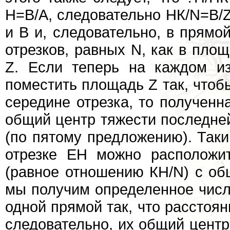
Н=В/А, следовательно НК/N=B/Z
и В и, следовательно, в прямо
отрезков, равных N, как в пл
Z. Если теперь на каждом и
поместить площадь Z так, чтоб
середине отрезка, то получен
общий центр тяжести последней
(по пятому предложению). Таки
отрезке ЕН можно расположи
(равное отношению КН/N) с об
мы получим определенное числ
одной прямой так, что расстоя
следовательно, их общий центр