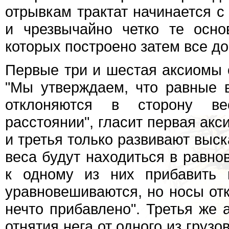
отрывкам трактат начинается 
и чрезвычайно четко те осн
которых построено затем все до
Первые три и шестая аксиомы о
"Мы утверждаем, что равные 
отклоняются в сторону ве
расстоянии", гласит первая ак
и третья только развивают выск
веса будут находиться в равно
к одному из них прибавить 
уравновешиваются, но носы отк
нечто прибавлено". Третья же 
отнятия нега от одного из грузо