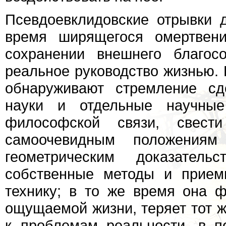
Псевдоевклидовские отрывки д
время ширящегося омертвени
сохранении внешнего благос
реальное руководство жизнью.
обнаруживают стремление сд
науки и отдельные научны
философской связи, свест
самоочевидным положения
геометрическим доказатель
собственные методы и прием
технику; в то же время она ф
ощущаемой жизни, теряет тот ж
к проблемам реальности, в п