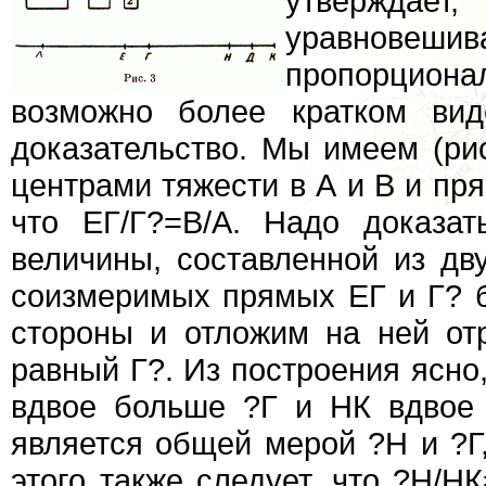
утверждае
уравновеши
пропорцио
возможно более кратком вид
доказательство. Мы имеем (ри
центрами тяжести в А и В и пря
что ЕГ/Г?=В/А. Надо доказат
величины, составленной из дв
соизмеримых прямых ЕГ и Г? 
стороны и отложим на ней отр
равный Г?. Из построения ясно,
вдвое больше ?Г и НК вдвое 
является общей мерой ?Н и ?Г
этого также следует, что ?Н/Н