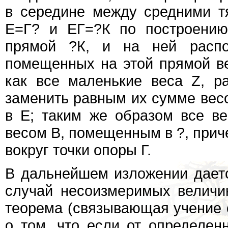
в середине между средними т
Е=Г? и ЕГ=?К по построению
прямой ?К, и на ней распо
помещенных на этой прямой вес
как все маленькие веса Z, р
заменить равным их сумме весо
в Е; таким же образом все в
весом В, помещенным в ?, прич
вокруг точки опоры Г.
В дальнейшем изложении даетс
случай несоизмеримых величи
теорема (связывающая учение о
о том, что если от определен