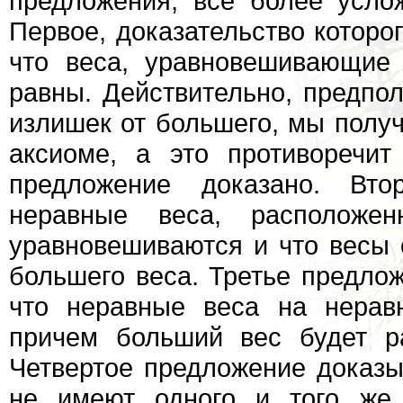
предложения, все более усл
Первое, доказательство которо
что веса, уравновешивающие 
равны. Действительно, предпол
излишек от большего, мы полу
аксиоме, а это противоречит
предложение доказано. Вто
неравные веса, расположе
уравновешиваются и что весы 
большего веса. Третье предлож
что неравные веса на нерав
причем больший вес будет р
Четвертое предложение доказы
не имеют одного и того же 