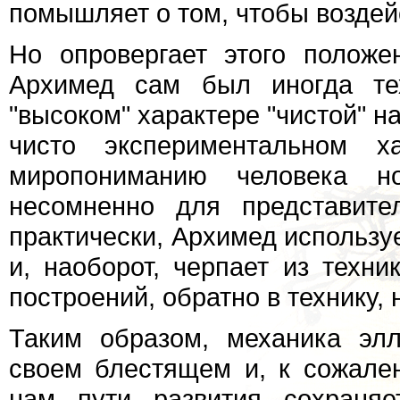
помышляет о том, чтобы воздей
Но опровергает этого положе
Архимед сам был иногда тех
"высоком" характере "чистой" на
чисто экспериментальном ха
миропониманию человека но
несомненно для представите
практически, Архимед использу
и, наоборот, черпает из техн
построений, обратно в технику,
Таким образом, механика эл
своем блестящем и, к сожале
нам пути развития сохраня